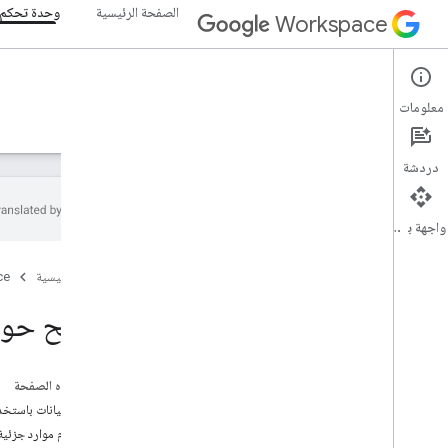
الصفحة الرئيسية
وحدة تحكم 
Workspace
Admin console
معلومات
نظرة عامة
الأدلة
المرجع
الدعم
دردشة
واجهة برمجة التطبيقات
نظرة عامة
الصفحة الرئيسية
ce
البدء
إعداد موافقة OAuth
نصائح حول 
بنية المؤسسة ومواردها
Directory API
على هذه الصفحة
واجهة برمجة تطبيقات Cloud Identity
ضغط البيانات باستخدام p
Data Transfer API
استخدام موارد جزئية