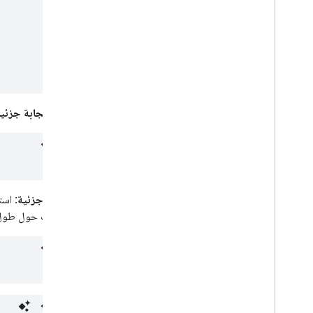
طلب استجابة جزئية
استجابة جزئية:
ومعلومات حول طول