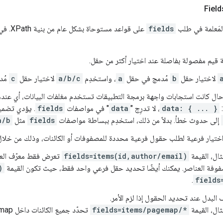
لمَعلمة في طلب
fields
على قوا
ة قيم مفصولة بفاصلة عند اختيار أكثر من حقل.
لاختيار حقل
b
مُدمج في حقل
a
، واستخدِم
a/b/c
لاختيار حقل
c
مُد
ل كانت استجابات واجهة برمجة التطبيقات تستخدم مغلفات البيانات، أي عندم
:
data: { ... }
، لا تدرِج "
data
" في مواصفات
fields
. يؤدي تضمي
إلى حدوث خطأ. بدلاً من ذلك، استخدِم ببساطة مواصفات
fields
مثل
a/b
 اختيار فرعية لطلب حقول فرعية محددة للمصفوفات أو الكائنات، وذلك من خلال
ال، القيمة
fields=items(id,author/email)
تعرض فقط معرّف العنص
فة العناصر. يمكنك أيضًا تحديد حقل فرعي واحد فقط، حيث تكون القيمة
)
.
fields
البدل عند تحديد الحقول إذا لزم الأمر.
ال، القيمة
fields=items/pagemap/*
تحدّد جميع الكائنات داخل pagemap.