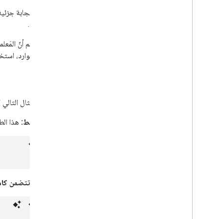
لطلب استجابة جزئية،
الاستجابة.
يُرجى العِلم أنّ المَعل
تعديل الموارد، است
مثال
يعرض المثال التالي 
طلب بسيط:
هذا الط
استجابة تتضمن كامل