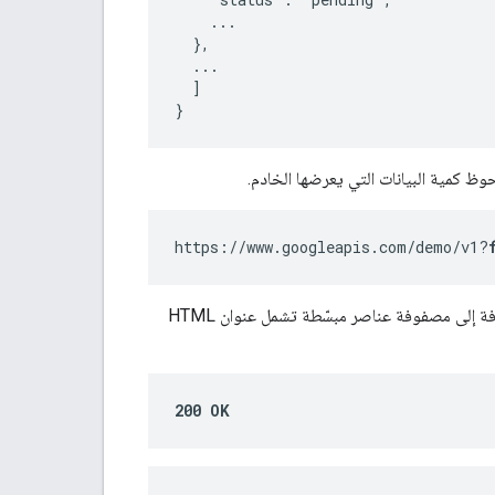
    ...

  },

  ...

  ]

}
وظ كمية البيانات التي يعرضها الخادم.
https://www.googleapis.com/demo/v1?
استجابةً للطلب السابق، يُرسل الخادم فقط معلومات أساسية عن نوع المورد، بالإضافة إلى مصفوفة عناصر مبسّطة تشمل عنوان HTML
200 OK