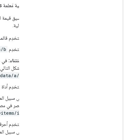
ملخّص بنية مَعلمة Fields
يعتمد تنسيق قيمة ا
الفقرة التالية.
استخدِم قائم
استخدِم
a/b
استثناء:
في حا
بالشكل التالي
data/a/b
استخدِم أداة
على سبيل المث
عنصر في مصفو
=items/id
استخدِم أحرف 
على سبيل المث