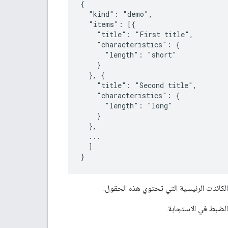
{

  "kind": "demo",

  "items": [{

    "title": "First title",

    "characteristics": {

      "length": "short"

    }

  }, {

    "title": "Second title",

    "characteristics": {

      "length": "long"

    }

  },

  ...

  ]

}
لضبط في الاستجابة.