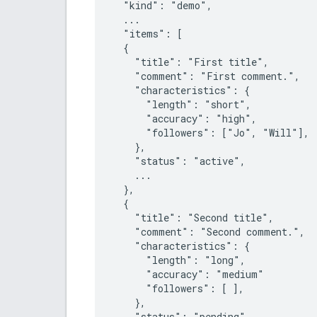
  "kind": "demo",

  ...

  "items": [

  {

    "title": "First title",

    "comment": "First comment.",

    "characteristics": {

      "length": "short",

      "accuracy": "high",

      "followers": ["Jo", "Will"],

    },

    "status": "active",

    ...

  },

  {

    "title": "Second title",

    "comment": "Second comment.",

    "characteristics": {

      "length": "long",

      "accuracy": "medium"

      "followers": [ ],

    },

    "status": "pending",
