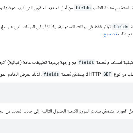
 استخدِم مَعلمة الطلب
fields
من أجل تحديد الحقول التي تريد عرضها. و
مة
fields
تؤثّر فقط في بيانات الاستجابة، ولا تؤثّر في البيانات التي عليك إرس
خدِم طلب
تصحيح
.
كيفية استخدام مَعلمة
fields
مع واجهة برمجة تطبيقات عامة (خيالية) "تجر
لب من نوع
GET
‏ HTTP لا يتضمّن مَعلمة
fields
، لذلك يعرض الخادم المورد
 المورد:
تتضمّن بيانات المورد الكاملة الحقول التالية، إلى جانب العديد من ال