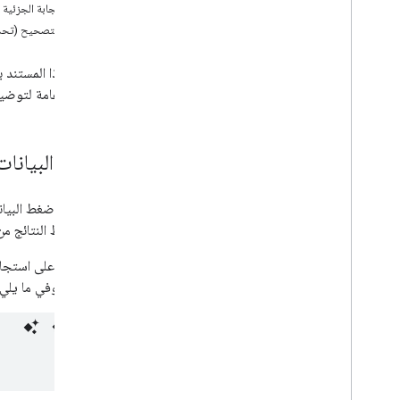
واجهة برمجة تطبيقات "تفويض مستخدم آخر"
الاستجابة الجزئية
Groups Settings API
رمز التصحيح (تح
Groups Migration API
People API
يعرض هذا المستند ب
واجهات عامة لتوضيح الأ
عمليات التدقيق والاستخدام والأمان
Reports API
Alert Center API
ضغط البيانات ب
Email Audit API
النطاقات والتراخيص
لفك ضغط النتائج من خ
واجهة برمجة تطبيقات المورد
واجهة برمجة تطبيقات إدارة تراخيص
للحصول على استجابة مرمّزة باستخدام p
Enterprise
gzip
. وفي ما يلي مثال على عناوين HTTP تمت
Admin Settings API
Domain Shared Contacts API
متصفحات وطابعات Chrome
واجهة برمجة تطبيقات إدارة الطابعات في
Chrome