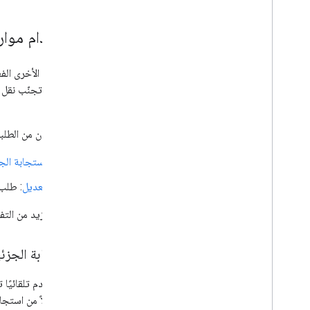
واجهة برمجة التطبيقات الأساسية في
Chrome Enterprise
استخدام موار
واجهة برمجة تطبيقات الرمز المميز لتسجيل
متصفح Chrome
من الطرق الأخرى الف
أفضل الممارسات
لتطبيقك تجنّب نقل و
الإشعارات الفورية
أكبر.
إرسال طلبات مجمّعة
هناك نوعان من الطلبا
نصائح حول الأداء
الاستجابة الج
التعديل
: طلب 
تتوفر المزيد من الت
الاستجابة الجزئي
يوفّر الخادم تلقائيً
جزئية
بدلاً من استجاب