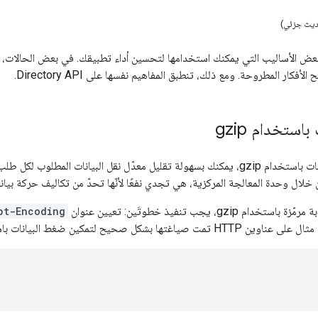
ديث جزئي)
عض الأساليب التي يمكنك استخدامها لتحسين أداء تطبيقك. في بعض الحالات، 
فكار المطروحة. ومع ذلك، تنطبق المفاهيم نفسها على Directory API.
استخدام gzip
من خلال ضغط البيانات باستخدام gzip، يمكنك بسهولة تقليل معدّل نقل البيانات ا
لال وحدة المعالجة المركزية، هي تجدي نفعًا لأنّها تحدّ من تكاليف حركة بيانا
gzi، يجب تنفيذ خطوتَين: تعيين عنوان
pt-Encoding
 صياغتها بشكل صحيح لتمكين ضغط البيانات باستخدام gzip: