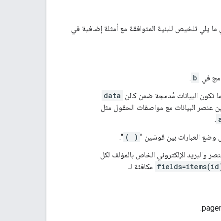
عد مستوحاة بشكل عام من بنية XPath. في ما يلي تلخيص للبنية المتوافقة مع أمثلة إضافية في
مج في
b
.
ا تكون البيانات مُدمجة ضمن كائن
data
ن عنصر البيانات مع مواصفات الحقول مثل
.
 وضع العبارات بين قوسَين "
( )
".
ر والبريد الإلكتروني الخاص بالمؤلف لكل
fields=items(id
مكافئة لـ