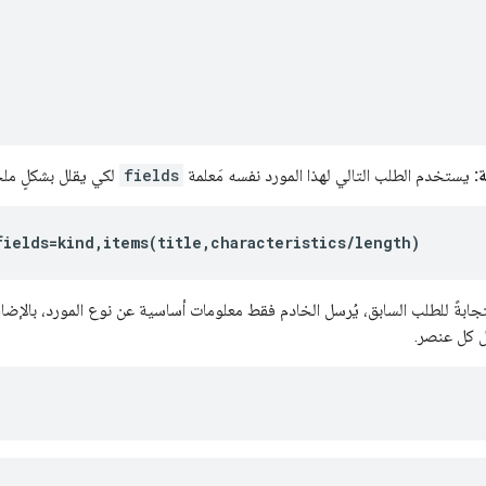
:
يستخدم الطلب التالي لهذا المورد نفسه مَعلمة
fields
لكي يقلل بشكلٍ ملح
fields=kind,items(title,characteristics/length)
 كل عنصر.