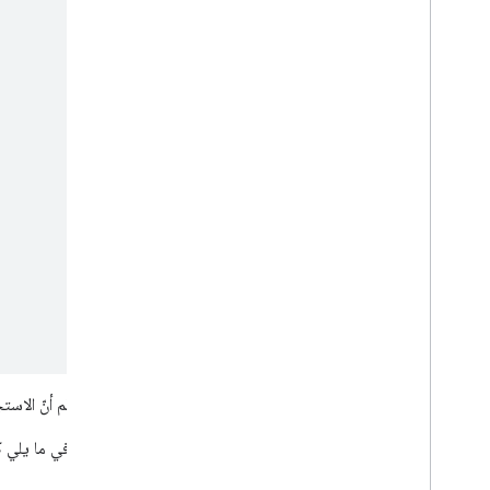
يُرجى العِلم أنّ الاستجابة تكون على شكل كائن JSON يضم فقط 
سنوضّح في ما يلي ك