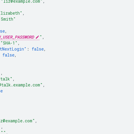
"liz@example.com"
,
Elizabeth"
,
"Smith"
se
,
W_USER_PASSWORD
"
,
"SHA-1"
,
tNextLogin"
:
false
,
false
,
"
,
gtalk"
,
@talk.example.com"
,
ue
iz@example.com"
,
"
,
""
,