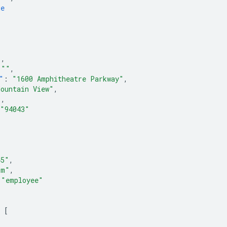
ue
"
,
""
,
"
:
"1600 Amphitheatre Parkway"
,
Mountain View"
,
"
,
"94043"
45"
,
om"
,
"employee"
[