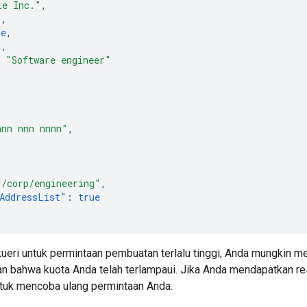
le Inc."
,
"
,
ue
,
"
,
"Software engineer"
nnn nnn nnnn"
,
"
"/corp/engineering"
,
AddressList"
:
true
kueri untuk permintaan pembuatan terlalu tinggi, Anda mungkin
n bahwa kuota Anda telah terlampaui. Jika Anda mendapatkan re
tuk mencoba ulang permintaan Anda.