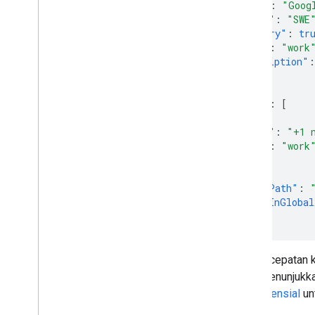
"name"
:
"Goog
"title"
:
"SWE
"primary"
:
tr
"type"
:
"work
"description"
:
}
],
"phones"
:
[
{
"value"
:
"+1 
"type"
:
"work
}
],
"orgUnitPath"
:
"includeInGlobal
}
Jika kecepatan 
yang menunjukka
eksponensial
un