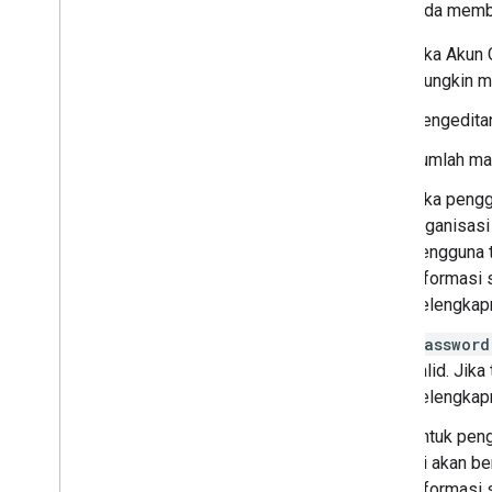
Saat Anda membua
Jika Akun 
mungkin me
Pengeditan
Jumlah mak
Jika pengg
organisasi
pengguna t
informasi 
selengkapn
password
valid. Jika
selengkapn
Untuk pen
ini akan b
informasi 