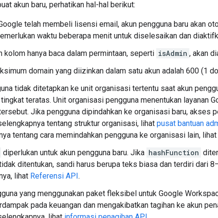
t akun baru, perhatikan hal-hal berikut:
Google telah membeli lisensi email, akun pengguna baru akan otom
merlukan waktu beberapa menit untuk diselesaikan dan diaktifk
 kolom hanya baca dalam permintaan, seperti
isAdmin
, akan d
simum domain yang diizinkan dalam satu akun adalah 600 (1 do
una tidak ditetapkan ke unit organisasi tertentu saat akun penggu
 tingkat teratas. Unit organisasi pengguna menentukan layanan
ersebut. Jika pengguna dipindahkan ke organisasi baru, akses 
selengkapnya tentang struktur organisasi, lihat
pusat bantuan adm
ya tentang cara memindahkan pengguna ke organisasi lain, liha
diperlukan untuk akun pengguna baru. Jika
hashFunction
dite
 tidak ditentukan, sandi harus berupa teks biasa dan terdiri dari 
ya, lihat
Referensi API
.
gguna yang menggunakan paket fleksibel untuk Google Worksp
erdampak pada keuangan dan mengakibatkan tagihan ke akun pen
selengkapnya, lihat
informasi penagihan API
.