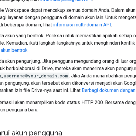
le Workspace dapat mencakup semua domain Anda. Dalam akun m
agi layanan dengan pengguna di domain akun lain. Untuk menget
i beberapa domain, lihat
informasi multi-domain API
.
a akun yang bentrok. Periksa untuk memastikan apakah setiap o
e. Kemudian, ikuti langkah-langkahnya untuk menghindari konflik
 akun bentrok
.
a akun pengunjung. Jika pengguna mengundang orang di luar org
uk berkolaborasi di Drive, mereka akan menerima akun pengunju
s_username@your_domain.com
. Jika Anda menambahkan pen
n pengunjung, akun tersebut akan dikonversi menjadi akun Goog
nkan izin file Drive-nya saat ini. Lihat
Berbagi dokumen dengan
rhasil akan menampilkan kode status HTTP 200. Bersama deng
kun pengguna baru.
rui akun pengguna