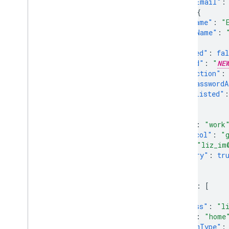
"primaryEmail"
:
Notifikasi push
"name"
:
{
"givenName"
:
"
Mengirim permintaan batch
"familyName"
:
Tips performa
},
"suspended"
:
fal
"password"
:
"
NE
"hashFunction"
:
"changePasswordA
"ipWhitelisted"
:
"ims"
:
[
{
"type"
:
"work
"protocol"
:
"
"im"
:
"liz_im
"primary"
:
tr
}
],
"emails"
:
[
{
"address"
:
"l
"type"
:
"home
"customType"
: