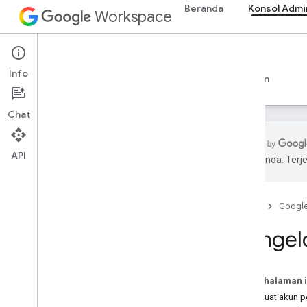
Beranda
Konsol Admi
Workspace
Admin console
Info
Ringkasan
Panduan
Referensi
Dukungan
Chat
API
pilihan Anda. Te
Ringkasan
Mulai
Beranda
Googl
Mengonfigurasi izin OAuth
Mengel
Struktur & amp; resource
organisasi
Directory API
Pada halaman i
Ringkasan
Membuat akun p
Prasyarat