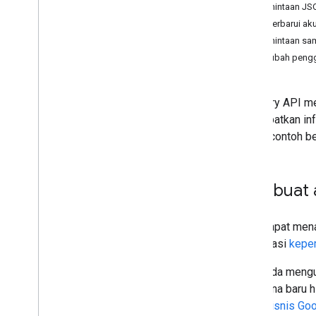
Permintaan JS
Pilih cakupan
Memperbarui ak
Panduan memulai
Permintaan sa
Menginstal library klien
Mengubah penggu
Mengelola perangkat &browser
Mengelola grup &anggota
Kelola struktur
Directory API m
Mengelola pengguna & alias
mendapatkan inf
Account pengguna
adalah contoh b
Alias pengguna
Kolom pengguna kustom
Telusuri pengguna
Membuat 
Memecahkan masalah
API Cloud Identity
Anda dapat men
Data Transfer API
konfirmasi
kepe
Contact Delegation API
Groups Settings API
Jika Anda mengu
Groups Migration API
pengguna baru h
People API
email bisnis Go