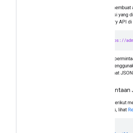
Untuk membuat 
Audit
,
penggunaan & amp;
keamanan
otorisasi yang 
Reports API
Directory API di
Alert Center API
Email Audit API
POST https://adm
Domain & amp; lisensi
API Reseller
Semua permintaa
API Pengelola Lisensi Perusahaan
Anda menggunakan
Admin Settings API
berformat JSON
Domain Shared Contacts API
Permintaan
Browser & amp; printer Chrome
API Pengelolaan Printer Chrome
JSON berikut me
API Chrome Enterprise Core
respons, lihat
Re
API Token Pendaftaran Browser
Chrome
{
Praktik terbaik