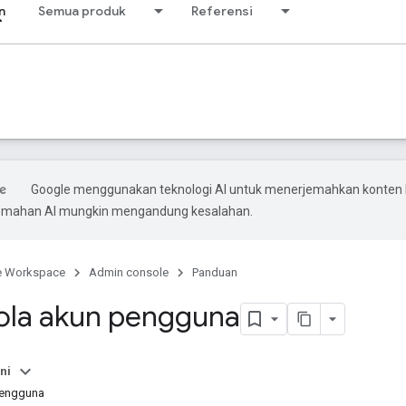
n
Semua produk
Referensi
Google menggunakan teknologi AI untuk menerjemahkan konten
rjemahan AI mungkin mengandung kesalahan.
e Workspace
Admin console
Panduan
ola akun pengguna
ni
engguna