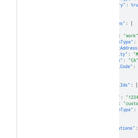
"primary"
:
tr
}
],
"addresses"
:
[
{
"type"
:
"work
"customType"
:
"streetAddress
"locality"
:
"
"region"
:
"CA
"postalCode"
:
}
],
"externalIds"
:
[
{
"value"
:
"123
"type"
:
"cust
"customType"
:
}
],
"organizations"
:
{