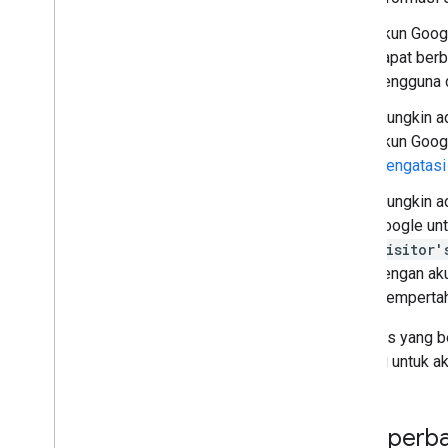
Akun Goog
dapat berb
pengguna d
Mungkin ad
Akun Googl
mengatasi
Mungkin ad
Google unt
visitor'
dengan aku
mempertaha
Respons yang be
properti untuk a
Memperba