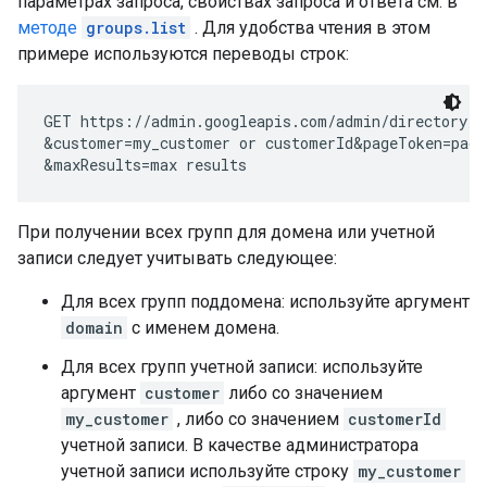
параметрах запроса, свойствах запроса и ответа см. в
методе
groups.list
. Для удобства чтения в этом
примере используются переводы строк:
GET https://admin.googleapis.com/admin/directory/v
&customer=
my_customer or customerId
&pageToken=
pagi
&maxResults=
max results
При получении всех групп для домена или учетной
записи следует учитывать следующее:
Для всех групп поддомена: используйте аргумент
domain
с именем домена.
Для всех групп учетной записи: используйте
аргумент
customer
либо со значением
my_customer
, либо со значением
customerId
учетной записи. В качестве администратора
учетной записи используйте строку
my_customer