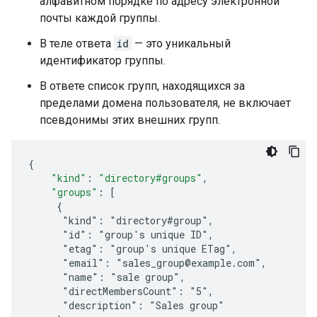
алфавитном порядке по адресу электронной
почты каждой группы.
В теле ответа
id
— это уникальный
идентификатор группы.
В ответе список групп, находящихся за
пределами домена пользователя, не включает
псевдонимы этих внешних групп.
{
"kind"
:
"directory#groups"
,
"groups"
:
[
     {
      "kind": "directory#group",
      "id": "
group's unique ID
",
      "etag": "
group's unique ETag
",
      "email": "sales_group@example.com",
      "name": "sale group",
      "directMembersCount": "5",
      "description": "Sales group"