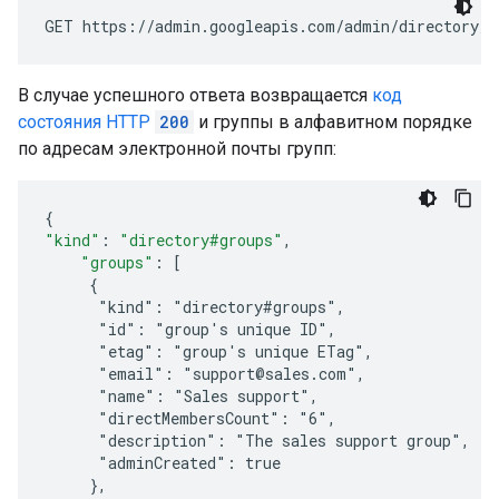
GET https://admin.googleapis.com/admin/directory/v
В случае успешного ответа возвращается
код
состояния HTTP
200
и группы в алфавитном порядке
по адресам электронной почты групп:
{
"kind"
:
"directory#groups"
,
"groups"
:
[
     {
      "kind": "directory#groups",
      "id": "
group's unique ID
",
      "etag": "
group's unique ETag
",
      "email": "support@sales.com",
      "name": "Sales support",
      "directMembersCount": "6",
      "description": "The sales support group",
      "adminCreated": true
     },