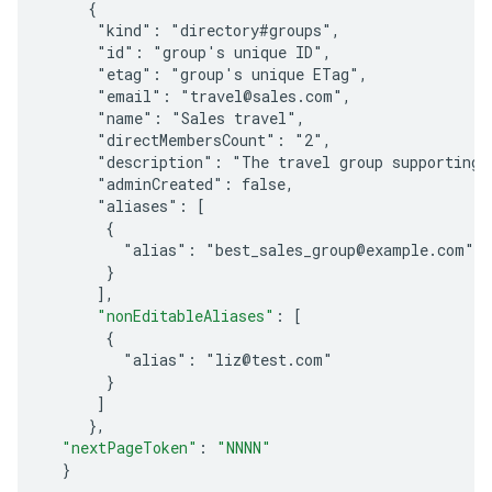
     {
      "kind": "directory#groups",
      "id": "
group's unique ID
",
      "etag": "
group's unique ETag
",
      "email": "travel@sales.com",
      "name": "Sales travel",
      "directMembersCount": "2",
      "description": "The travel group supporting 
      "adminCreated": false,
      "aliases": [
       {
         "alias": "best_sales_group@example.com"
       }
]
,
"nonEditableAliases"
:
[
       {
         "alias": "liz@test.com"
       }
]
}
,
"nextPageToken"
:
"NNNN"
}