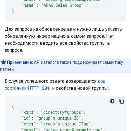
"name"
:
"APAC Sales Group"
}
Для запроса на обновление вам нужно лишь указать
обновленную информацию в самом запросе. Нет
необходимости вводить все свойства группы в
запросе.
Примечание:
API каталога также поддерживает
семантику
патчей
.
В случае успешного ответа возвращается
код
состояния HTTP
201
и свойства новой группы:
{
"kind"
:
"directory#groups"
,
"id"
:
"
group's unique ID
"
,
"etag"
:
"
group's unique ETag
"
,
"email"
:
"sales_group@example.com"
,