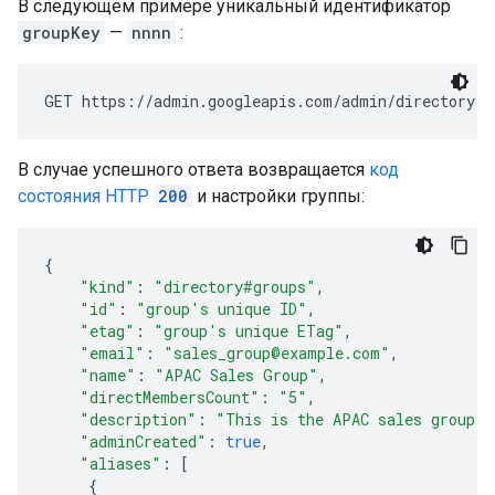
В следующем примере уникальный идентификатор
groupKey
—
nnnn
:
В случае успешного ответа возвращается
код
состояния HTTP
200
и настройки группы:
{
"kind"
:
"directory#groups"
,
"id"
:
"
group's unique ID
"
,
"etag"
:
"
group's unique ETag
"
,
"email"
:
"sales_group@example.com"
,
"name"
:
"APAC Sales Group"
,
"directMembersCount"
:
"5"
,
"description"
:
"This is the APAC sales group."
"adminCreated"
:
true
,
"aliases"
:
[
     {