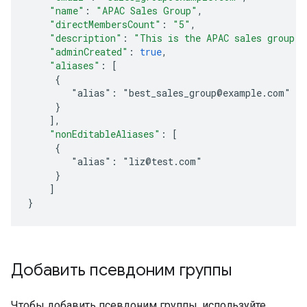
"name"
:
"APAC Sales Group"
,
"directMembersCount"
:
"5"
,
"description"
:
"This is the APAC sales group."
"adminCreated"
:
true
,
"aliases"
:
[
     {
        "alias": "best_sales_group@example.com"
     }
]
,
"nonEditableAliases"
:
[
     {
        "alias": "liz@test.com"
     }
]
}
Добавить псевдоним группы
Чтобы добавить псевдоним группы, используйте