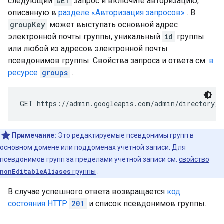
следующий
GET
запрос и включите авторизацию,
описанную в
разделе «Авторизация запросов»
. В
groupKey
может выступать основной адрес
электронной почты группы, уникальный
id
группы
или любой из адресов электронной почты
псевдонимов группы. Свойства запроса и ответа см.
в
ресурсе
groups
.
GET https://admin.googleapis.com/admin/directory/v
Примечание:
Это редактируемые псевдонимы групп в
основном домене или поддоменах учетной записи. Для
псевдонимов групп за пределами учетной записи см.
свойство
nonEditableAliases
группы
.
В случае успешного ответа возвращается
код
состояния HTTP
201
и список псевдонимов группы.