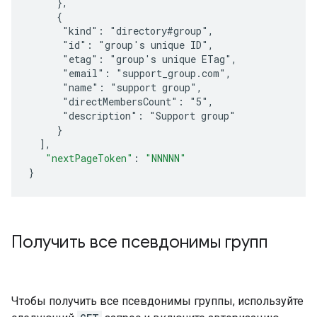
     },
     {
      "kind": "directory#group",
      "id": "
group's unique ID
",
      "etag": "
group's unique ETag
",
      "email": "support_group.com",
      "name": "support group",
      "directMembersCount": "5",
      "description": "Support group"
     }
]
,
"nextPageToken"
:
"NNNNN"
}
Получить все псевдонимы групп
Чтобы получить все псевдонимы группы, используйте