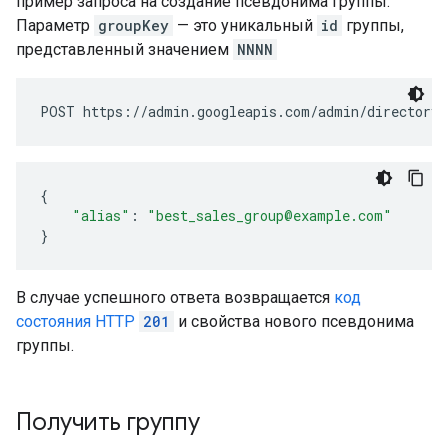
пример запроса на создание псевдонима группы.
Параметр
groupKey
— это уникальный
id
группы,
представленный значением
NNNN
{
"alias"
:
"best_sales_group@example.com"
}
В случае успешного ответа возвращается
код
состояния HTTP
201
и свойства нового псевдонима
группы.
Получить группу