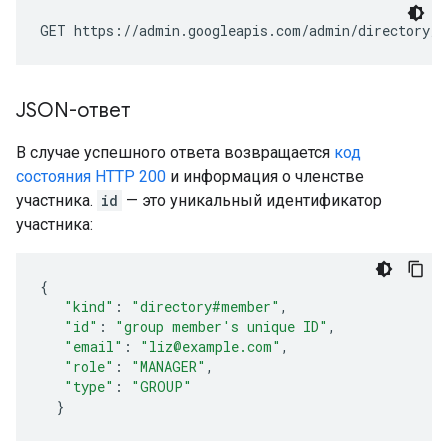
GET https://admin.googleapis.com/admin/directory/v
JSON-ответ
В случае успешного ответа возвращается
код
состояния HTTP 200
и информация о членстве
участника.
id
— это уникальный идентификатор
участника:
{
"kind"
:
"directory#member"
,
"id"
:
"
group member's unique ID
"
,
"email"
:
"liz@example.com"
,
"role"
:
"MANAGER"
,
"type"
:
"GROUP"
}