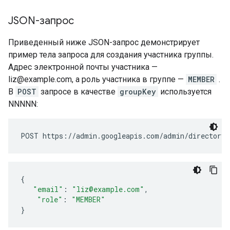
JSON-запрос
Приведенный ниже JSON-запрос демонстрирует
пример тела запроса для создания участника группы.
Адрес электронной почты участника —
liz@example.com, а роль участника в группе —
MEMBER
.
В
POST
запросе в качестве
groupKey
используется
NNNNN:
{
"email"
:
"liz@example.com"
,
"role"
:
"MEMBER"
}