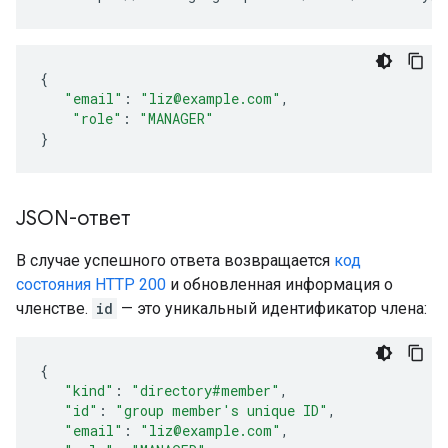
{
"email"
:
"liz@example.com"
,
"role"
:
"MANAGER"
}
JSON-ответ
В случае успешного ответа возвращается
код
состояния HTTP 200
и обновленная информация о
членстве.
id
— это уникальный идентификатор члена:
{
"kind"
:
"directory#member"
,
"id"
:
"
group member's unique ID
"
,
"email"
:
"liz@example.com"
,