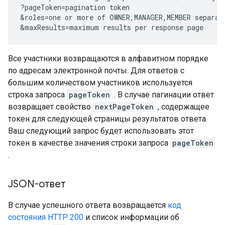
?pageToken=
pagination token
&roles=
one or more of OWNER,MANAGER,MEMBER separat
&maxResults=
maximum results per response page
Все участники возвращаются в алфавитном порядке
по адресам электронной почты. Для ответов с
большим количеством участников используется
строка запроса
pageToken
. В случае пагинации ответ
возвращает свойство
nextPageToken
, содержащее
токен для следующей страницы результатов ответа.
Ваш следующий запрос будет использовать этот
токен в качестве значения строки запроса
pageToken
.
JSON-ответ
В случае успешного ответа возвращается
код
состояния HTTP 200
и список информации об