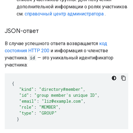
дополнительной информации о ролях участников
см.
справочный центр администратора
.
JSON-ответ
В случае успешного ответа возвращается
код
состояния HTTP 200
и информация о членстве
участника.
id
— это уникальный идентификатор
участника:
{
"kind"
:
"directory#member"
,
"id"
:
"
group member's unique ID
"
,
"email"
:
"liz@example.com"
,
"role"
:
"MEMBER"
,
"type"
:
"GROUP"
}