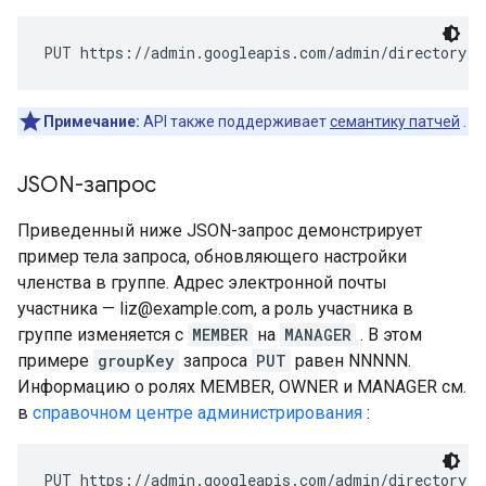
PUT https://admin.googleapis.com/admin/directory/v
Примечание:
API также поддерживает
семантику патчей
.
JSON-запрос
Приведенный ниже JSON-запрос демонстрирует
пример тела запроса, обновляющего настройки
членства в группе. Адрес электронной почты
участника — liz@example.com, а роль участника в
группе изменяется с
MEMBER
на
MANAGER
. В этом
примере
groupKey
запроса
PUT
равен NNNNN.
Информацию о ролях MEMBER, OWNER и MANAGER см.
в
справочном центре администрирования
:
PUT https://admin.googleapis.com/admin/directory/v