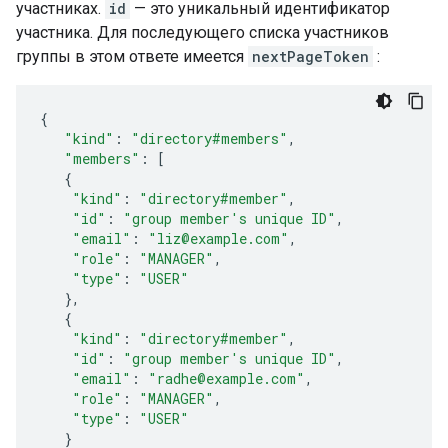
участниках.
id
— это уникальный идентификатор
участника. Для последующего списка участников
группы в этом ответе имеется
nextPageToken
:
{
"kind"
:
"directory#members"
,
"members"
:
[
{
"kind"
:
"directory#member"
,
"id"
:
"
group member's unique ID
"
,
"email"
:
"liz@example.com"
,
"role"
:
"MANAGER"
,
"type"
:
"USER"
},
{
"kind"
:
"directory#member"
,
"id"
:
"
group member's unique ID
"
,
"email"
:
"radhe@example.com"
,
"role"
:
"MANAGER"
,
"type"
:
"USER"
}