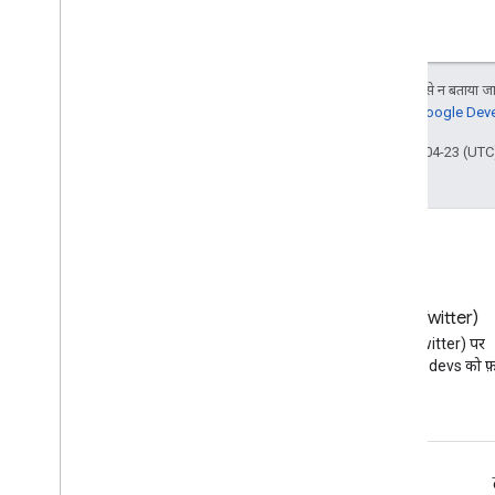
Chrome ब्राउज़र और प्रिंटर
Chrome प्रिंटर मैनेजमेंट एपीआई
Chrome Enterprise कोर एपीआई
जब तक कुछ अलग से न बताया जाए
Chrome ब्राउज़र का नाम दर्ज करने वाला
जानकारी के लिए,
Google Devel
टोकन एपीआई
आखिरी बार 2026-04-23 (UTC)
सबसे सही तरीके
पुश नोटिफ़िकेशन
एक साथ कई अनुरोध भेजें
परफ़ॉर्मेंस से जुड़ी सलाह
ब्लॉग
X (Twitter)
Google Workspace डेवलपर ब्लॉग
X (Twitter) पर
पढ़ें
@workspacedevs को फ़ॉ
डेवलपर के लिए Google Workspace