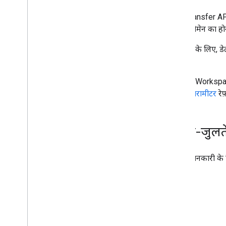
खास जानकारी
क्लाइंट लाइब्रेरी को इंस्टॉल करना
Data Transfer API, 
डेटा ट्रांसफ़र करें
आपके डोमेन का होन
संपर्क को ऐक्सेस देने का एपीआई
उदाहरण के लिए, डेट
Groups सेटिंग एपीआई
है.
Groups माइग्रेशन एपीआई
People API
Google Workspace
ट्रांसफ़र पैरामीटर
रेफ
ऑडिट
,
इस्तेमाल
,
और सुरक्षा
रिपोर्ट एपीआई
चेतावनी केंद्र एपीआई
मिलते-जुलत
Email Audit API
ज़्यादा जानकारी के
डोमेन और लाइसेंस
पुनर्विक्रेता API
एंटरप्राइज़ लाइसेंस मैनेजर एपीआई
एडमिन सेटिंग एपीआई
डोमेन में शेयर किए गए संपर्क को मैनेज करने वाला
एपीआई