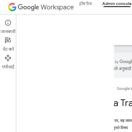
होम पेज
Admin console
Workspace
Admin console
जानकारी
खास जानकारी
गाइड
रेफ़रंस
सहायता
चैट करें
एपीआई
एआई से मिले अनुवादों म
खास जानकारी
शुरू करना
होम पेज
Google 
OAuth के लिए सहमति देना
Data Tr
संगठन का स्ट्रक्चर और संसाधन
डायरेक्ट्री एपीआई
Cloud Identity API (एपीआई)
इस पेज पर, यह जानक
डेटा ट्रांसफ़र एपीआई
मिलते-जुलते विषय