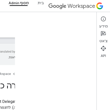
בית
מסוף Admin
Workspace
Admin console
מידע
סקירה כללית
מדריכים
חומרי עזר
תמיכה
צ'אט
API
להיות שגיאות.
סקירה כללית
מתחילים
דף הבית
rkspace
הגדרת הסכמה ל-OAuth
סקירה כללית על  API
המבנה והמשאבים של הארגון
Directory API
Cloud Identity API
‫Contact Delegation API מאפשר לאדמינים להקצות הרשאות גישה ל
Data Transfer API
ההרשאה