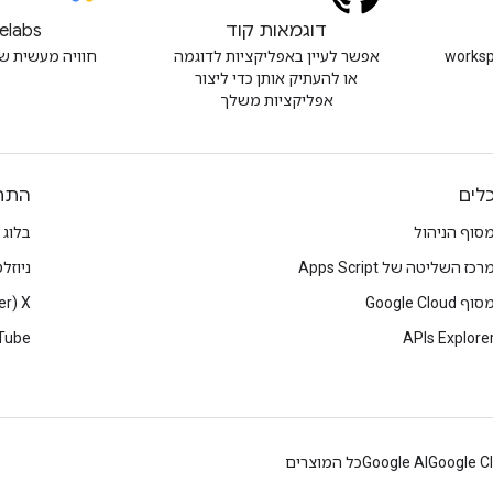
דוגמאות קוד
elabs
workspacede
אפשר לעיין באפליקציות לדוגמה
חוויה מעשית ש
או להעתיק אותן כדי ליצור
אפליקציות משלך
לים
התח
סוף הניהול
בלוג
רכז השליטה של Apps Script
ניוזל
סוף Google Cloud
X‏ (Twitter)
Tube
APIs Explore
Google C
Google AI
כל המוצרים