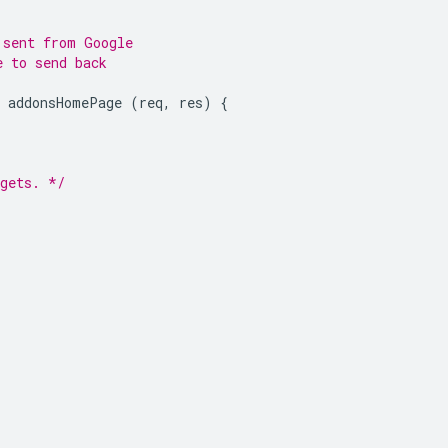
 sent from Google
e to send back
addonsHomePage
(
req
,
res
)
{
dgets. */