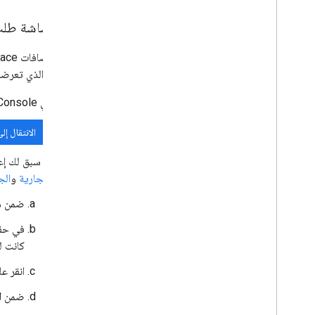
توسيع نماذج Google
إعداد شاشة طلب ال
اختبار الإضافة
أفضل الممارسات
المحتوى الذي تعرضه Google للمستخدم
القيود
في Google API Console، انتقِل إلى "القائمة"
نشر إضافة
نظرة عامة
الانتقال إل
تحديث إضافة منشورة
إذا سبق لك إعداد منصة Google Auth، يمكنك ضبط إعدادات "شاشة ط
التجارية
و
الج
ضمن
م
في حق
كانت ل
انقر ع
ضمن
ا