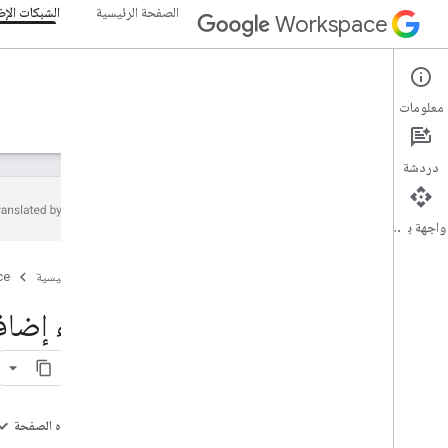
الصفحة الرئيسية
الشبكات الإض
Workspace
Add-ons
معلومات
نظرة عامة
الأدلة
المرجع
نماذج
الدعم
دردشة
واجهة برمجة التطبيقات
نظرة عامة على الإضافات
الصفحة الرئيسية
ce
أنواع الإضافات
تثبيت الإضافات والسماح بها
إنشاء إضافة على e Workspace
فتح الإضافات واستخدامها
البدء
التطوير على Google Workspace
على هذه الصفحة
إعداد موافقة OAuth