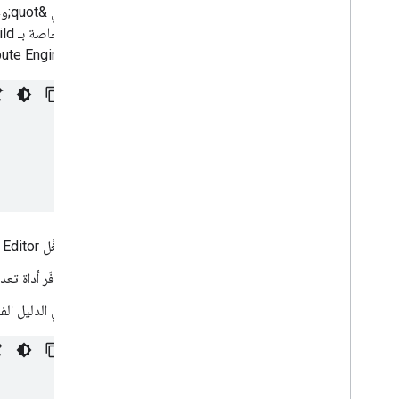
Compute Engine وواجهة برمجة التطبيقات ا
شغِّل Cloud Shell Editor من خلال النقر على
توفّر أداة تع
في الدليل الف