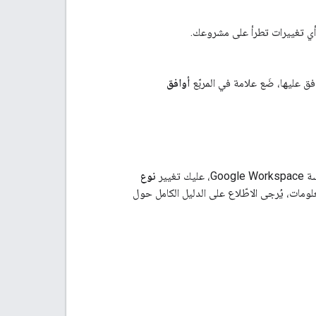
أي تغييرات تطرأ على مشروعك.
فق عليها، ضَع علامة في المربّع
أوافق
يير
نوع
لومات، يُرجى الاطّلاع على الدليل الكامل حول