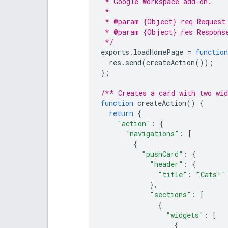
 * Google Workspace add-on.
 *
 * @param {Object} req Request
 * @param {Object} res Respons
 */
exports
.
loadHomePage
=
function
res
.
send
(
createAction
());
};
/** Creates a card with two wi
function
createAction
()
{
return
{
"action"
:
{
"navigations"
:
[
{
"pushCard"
:
{
"header"
:
{
"title"
:
"Cats!"
},
"sections"
:
[
{
"widgets"
:
[
{