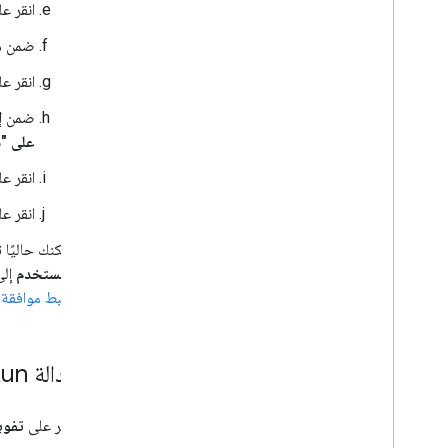
انقر ع
ضمن
م
انقر ع
ضمن
إ
على "سي
انقر ع
انقر ع
يمكنك حاليًا تخط
المستخدم
إل
ضبط موافقة OAuth
إنشاء دالة Cloud Run ونشرها
انقر على
تفو