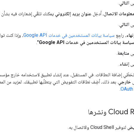
لى
التالي
.
علومات الاتصال
، أدخِل
عنوان بريد إلكتروني
يمكنك تلقّي إشعارات فيه بشأن 
لى
التالي
.
نهاء
، راجِع
سياسة بيانات المستخدمين في خدمات Google API
، وإذا كنت توا
اسة بيانات المستخدمين في خدمات Google API"
.
لى
متابعة
.
لى
إنشاء
.
ّي إضافة النطاقات. في المستقبل، عند إنشاء تطبيق لاستخدامه خارج مؤسسة Google Workspace، عليك تغ
ى
خارجي
. بعد ذلك، أضِف نطاقات التفويض التي يتطلّبها تطبيقك. لمزيد من المع
.
يض
لتوفير Cloud Shell والاتصال به.