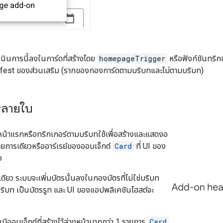
นินการนี้ลงในการ์ดที่สร้างโดย
homepageTrigger
หรือฟังก์ชันทริก
nifest ของส่วนเสริม (รากของกองการ์ดตามบริบทและไม่ตามบริบท)
หลายใบ
์หน้าแรกหรือทริกเกอร์ตามบริบทใช้เพื่อสร้างและแสดงอ
ยการเดียวหรืออาร์เรย์ของออบเจ็กต์
Card
ที่ UI ของ
ง
ดียว ระบบจะเพิ่มบัตรนั้นลงในกองบัตรที่ไม่ใช่บริบท
ิบท เป็นบัตรรูท และ UI ของแอปพลิเคชันโฮสต์จะ
ืนมีออบเจ็กต์ที่สร้างไว้ล่วงหน้ามากกว่า 1 รายการ
Card