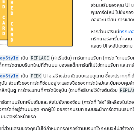
ส่วนเสริมของคุณ UI ข
พุชการ์ดใหม่ ไปยังก
กองจะเปลี่ยน การแสด
หากส่วนเสริมมี
ทริกเก
ทริกเกอร์จะเริ่มทำงาน
แสดง UI จะอัปเดตตาม
layStyle
เป็น
REPLACE
(ค่าเริ่มต้น) การ์ดตามบริบท (การ์ด "ตามบริบ
สแต็กการ์ดตามบริบทใหม่ที่ด้านบน ของสแต็กการ์ดที่ไม่ใช่ตามบริบท และการ
layStyle
เป็น
PEEK
UI จะสร้างส่วนหัวแบบแอบดูแทน ซึ่งจะปรากฏที่ 
ุบัน ส่วนหัวของการ์ดที่ซ่อนอยู่ จะแสดงชื่อของการ์ดใหม่และปุ่มควบคุมสำหรับผ
คลิกปุ่ม
ดู
การ์ดจะแทนที่การ์ดปัจจุบัน (ตามที่อธิบายไว้ข้างต้นด้วย
REPLA
์ดตามบริบทเพิ่มเติมและ ส่งไปยังกองซ้อน (การ์ดที่ "ส่ง" สีเหลืองในไ
ดงการ์ดที่อยู่ด้านบนสุด หากผู้ใช้ ออกจากบริบท ระบบจะนำการ์ดตามบริบ
านบนสุดหรือหน้าแรก
ทที่ส่วนเสริมของคุณไม่ได้กำหนดทริกเกอร์ตามบริบทไว้ ระบบจะไม่สร้างกา