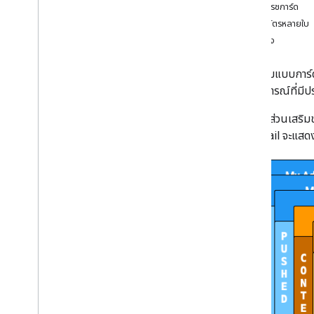
การรีเฟรชการ์ด
พัฒนาส่วนเสริมของ Google
ส่งคืนบัตรหลายใบ
Workspace
ตัวอย่าง
ภาพรวม
การเริ่มต้นอย่างรวดเร็ว
ส่วนเสริมแบบการ์ด
Manifest
ประสบการณ์ที่มีปร
ขอบเขต
สร้างโดยใช้ปลายทาง HTTP
เดิมทีในส่วนเสริ
การ์ดบิลด์
โดย Gmail จะแส
ภาพรวม
การ์ด
หน้าแรก
วิดเจ็ต
การดำเนินการ
ออบเจ็กต์เหตุการณ์
ทริกเกอร์
คู่มือแนะนํารูปแบบ
สร้างการ์ดแบบอินเทอร์แอกทีฟ