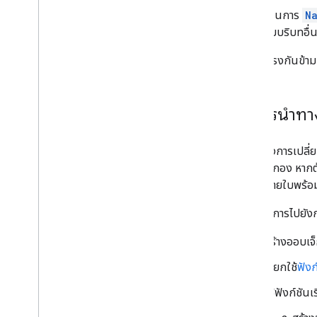
การดำเนินการ
N
อัปเกรดส่วนเสริมเดิม
การ์ดตามบริบทอื่น
ในทางตรงกันข้าม 
พัฒนาส่วนเสริมของ Editor
ภาพรวม
วิธีการนำทา
การเริ่มต้นอย่างรวดเร็ว
วงจรการให้สิทธิ์
ไฟล์ Manifest
คุณสร้างการเปลี่
ขอบเขต
ออกจากกอง หากต้อ
อินเทอร์เฟซ HTML ของบิลด์
การ์ดหลายใบพร้อมก
ขยาย Google ชีต
หากต้องการไปยังกา
ขยาย Google เอกสาร
ขยาย Google สไลด์
สร้างออบเจ
ขยายการใช้งาน Google ฟอร์ม
เรียกใช้
ฟังก
ทดสอบส่วนเสริมของคุณ
ใช้ฟังก์ชันเ
แนวทางปฏิบัติแนะนำ