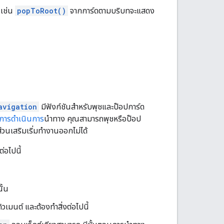
 เช่น
popToRoot()
จากการ์ดตามบริบทจะแสดง
avigation
มีฟังก์ชันสำหรับพุชและป๊อปการ์ด
การดำเนินการ
นำทาง คุณสามารถพุชหรือป๊อป
่วนเสริมเริ่มทำงานออกไม่ได้
่อไปนี้
ั้น
ิวเมนต์ และต้องทําสิ่งต่อไปนี้