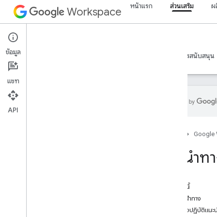
หน้าแรก
ส่วนเสริม
ผ
Workspace
Add-ons
ข้อมูล
ภาพรวม
คำแนะนำ
ข้อมูลอ้างอิง
ตัวอย่าง
การสนับสนุน
แชท
API
ภาพรวมส่วนเสริม
หน้าแรก
Google
ประเภทส่วนเสริม
ติดตั้งและให้สิทธิ์ส่วนเสริม
การนำทา
เปิดและใช้ส่วนเสริม
เริ่มใช้งาน
ในหน้านี้
พัฒนาใน Google Workspace
วิธีการนำทาง
กําหนดค่าคํายินยอม OAuth
แนวทางปฏิบัติแนะน