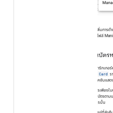
ระบบจะเพิ่มการดำเ
ระบุไว้ในไฟล์ Ma
ส่งคืนบัตร
ฟังก์ชันทริกเกอร
อบเจ็กต์
Card
รา
แอปพลิเคชันแสด
หากมีบัตรเพียงใบเ
หรือกองบัตรตามบร
แสดงบัตรนั้น
หากอาร์เรย์ที่ส่งค