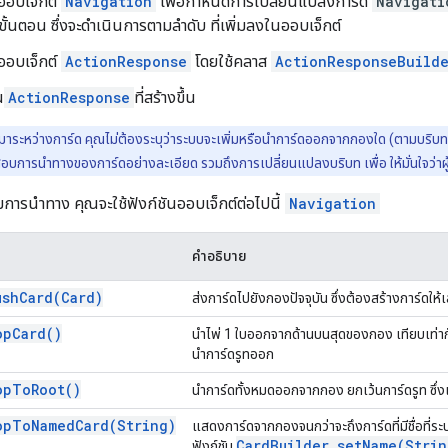
ออบเจ็กต์
Navigation
เพื่อกำหนดการเปลี่ยนแปลงการ์ด
Navigati
ั้นตอน ซึ่งจะดำเนินการตามลำดับ ที่เพิ่มลงในออบเจ็กต์
ออบเจ็กต์
ActionResponse
โดยใช้คลาส
ActionResponseBuild
น
ActionResponse
ที่สร้างขึ้น
าระหว่างการ์ด คุณไม่ต้องระบุว่าระบบจะเพิ่มหรือนำการ์ดออกจากกองใด (ตามบริบท หร
อบการนำทางของการ์ดอย่างละเอียด รวมถึงการเปลี่ยนแปลงบริบท เพื่อ ให้มั่นใจว่าผู้ใ
ุมการนำทาง คุณจะใช้ฟังก์ชันออบเจ็กต์ต่อไปนี้
Navigation
คำอธิบาย
ushCard(Card)
ส่งการ์ดไปยังกองปัจจุบัน ซึ่งต้องสร้างการ์ดให้
opCard()
นำไพ่ 1 ใบออกจากด้านบนสุดของกอง เทียบเท่าก
นำการ์ดรูทออก
opToRoot()
นำการ์ดทั้งหมดออกจากกอง ยกเว้นการ์ดรูท ซึ่ง
opToNamedCard(String)
แสดงการ์ดจากกองจนกว่าจะถึงการ์ดที่มีชื่อที่ระ
CardBuilder.setName(Strin
ฟังก์ชัน