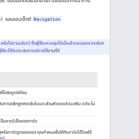
on
ออบเจ็กต์เดียวสามารถ มีขั้นตอนการนำทาง
er
และออบเจ็กต์
Navigation
ือไม่ตามบริบท) ซึ่งผู้ใช้จะควบคุมได้เมื่อเข้าและออกจากบริบท
ช้จะได้รับประสบการณ์การใช้งานที่ดี
เสร็จสมบูรณ์ก่อน
ับการคลิกลูกศรกลับในแถวส่วนหัวของส่วนเสริม แต่จะไม่
เป็นการรีเซ็ตกองการ์ด
บุหรือการ์ดรูทของกอง คุณกำหนดชื่อให้กับการ์ดได้โดยใช้
g)