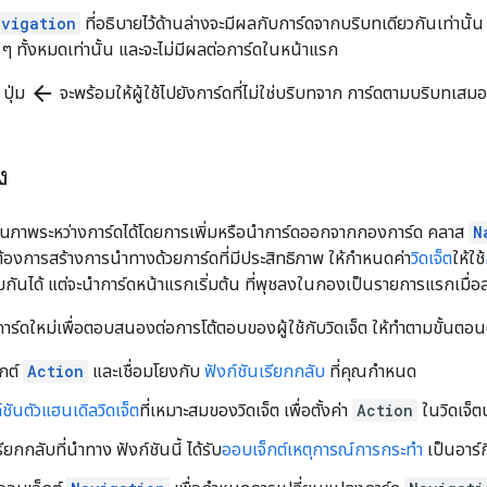
avigation
ที่อธิบายไว้ด้านล่างจะมีผลกับการ์ดจากบริบทเดียวกันเท่านั้น
ๆ ทั้งหมดเท่านั้น และจะไม่มีผลต่อการ์ดในหน้าแรก
arrow_back
ปุ่ม
จะพร้อมให้ผู้ใช้ไปยังการ์ดที่ไม่ใช่บริบทจาก การ์ดตามบริบทเสมอ
ง
ยนภาพระหว่างการ์ดได้โดยการเพิ่มหรือนำการ์ดออกจากกองการ์ด คลาส
N
งการสร้างการนำทางด้วยการ์ดที่มีประสิทธิภาพ ให้กำหนดค่า
วิดเจ็ต
ให้ใช้
ันได้ แต่จะนำการ์ดหน้าแรกเริ่มต้น ที่พุชลงในกองเป็นรายการแรกเมื่อส
ร์ดใหม่เพื่อตอบสนองต่อการโต้ตอบของผู้ใช้กับวิดเจ็ต ให้ทำตามขั้นตอนต
็กต์
Action
และเชื่อมโยงกับ
ฟังก์ชันเรียกกลับ
ที่คุณกำหนด
์ชันตัวแฮนเดิลวิดเจ็ต
ที่เหมาะสมของวิดเจ็ต เพื่อตั้งค่า
Action
ในวิดเจ็ตน
รียกกลับที่นำทาง ฟังก์ชันนี้ ได้รับ
ออบเจ็กต์เหตุการณ์การกระทํา
เป็นอาร์ก