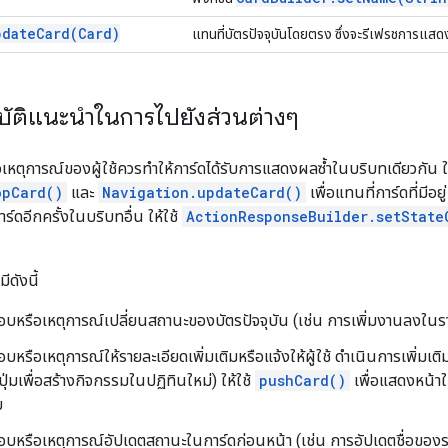
pdateCard(Card)
แทนที่บัตรปัจจุบันโดยตรง ซึ่งจะรีเฟรชการแสด
ัติแนะนำในการไปยังส่วนต่างๆ
หตุการณ์ของผู้ใช้ควรทําให้การ์ดได้รับการแสดงผลซ้ำในบริบทเดียวกัน ให
opCard()
และ
Navigation.updateCard()
เพื่อแทนที่การ์ดที่มีอ
์ดอีกครั้งในบริบทอื่น ให้ใช้
ActionResponseBuilder.setState
ีดังนี้
อบหรือเหตุการณ์เปลี่ยนสถานะของบัตรปัจจุบัน (เช่น การเพิ่มงานลงในร
บหรือเหตุการณ์ให้รายละเอียดเพิ่มเติมหรือแจ้งให้ผู้ใช้ ดำเนินการเพิ่มเติม
ุ่มเพื่อสร้างกิจกรรมในปฏิทินใหม่) ให้ใช้
pushCard()
เพื่อแสดงหน้าใ
บ
บหรือเหตุการณ์อัปเดตสถานะในการ์ดก่อนหน้า (เช่น การอัปเดตชื่อของราย