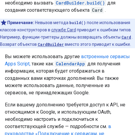
необходимо вызвать
CardBuilder.build()
для
создания соответствующего объекта
Card
.
Примечание:
Невызов метода
build()
после использования
классов-конструкторов в
службе Card
приводит к ошибкам типов.
Например, функции-триггеры должны возвращать объекты
Card
.
Возврат объектов
CardBuilder
вместо этого приводит к ошибке.
Вы можете использовать другие
встроенные сервисы
Apps Script,
такие как
CalendarApp
для получения
информации, которая будет отображаться в
созданных вами карточках дополнений. Вы также
можете использовать данные, полученные из
сервисов, не принадлежащих Google.
Если вашему дополнению требуется доступ к API, не
относящимся к Google, и использующим OAuth,
необходимо настроить и подключиться к
соответствующей службе — подробности см.
в
руководстве «Подключение к сервисам, не