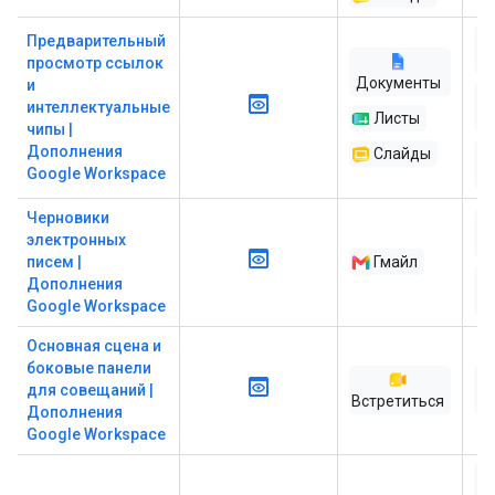
Предварительный
A
просмотр ссылок
Документы
и
интеллектуальные
Листы
чипы |
Дополнения
Слайды
Google Workspace
ра
Черновики
электронных
писем |
Гмайл
Дополнения
ра
Google Workspace
Основная сцена и
боковые панели
для совещаний |
Встретиться
ра
Дополнения
Google Workspace