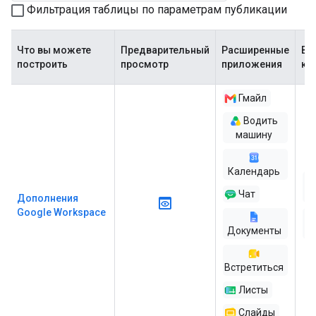
Фильтрация таблицы по параметрам публикации
Что вы можете
Предварительный
Расширенные
Ва
построить
просмотр
приложения
ко
Гмайл
Водить
машину
Календарь
Чат
Дополнения
Google Workspace
Документы
ра
Встретиться
Листы
Слайды