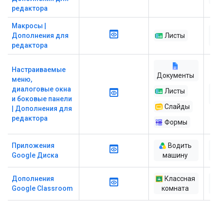
редактора
Макросы |
Дополнения для
Листы
редактора
Настраиваемые
Документы
меню,
диалоговые окна
Листы
и боковые панели
Слайды
| Дополнения для
редактора
Формы
Приложения
Водить
Google Диска
машину
ра
Дополнения
Классная
Google Classroom
комната
ра