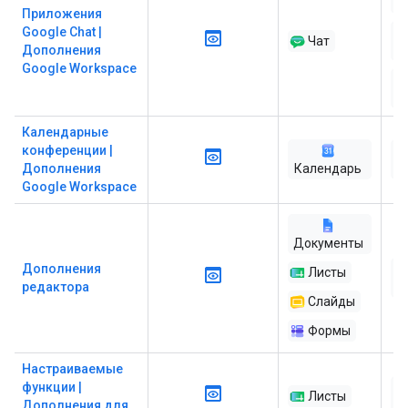
A
Приложения
Google Chat |
Чат
Дополнения
Google Workspace
ра
Календарные
конференции |
Дополнения
Календарь
Google Workspace
Документы
Дополнения
Листы
редактора
Слайды
Формы
Настраиваемые
функции |
Листы
Дополнения для