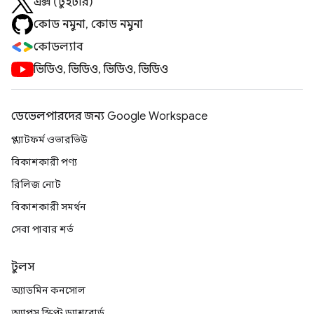
এক্স (টুইটার)
কোড নমুনা, কোড নমুনা
কোডল্যাব
ভিডিও, ভিডিও, ভিডিও, ভিডিও
ডেভেলপারদের জন্য Google Workspace
প্ল্যাটফর্ম ওভারভিউ
বিকাশকারী পণ্য
রিলিজ নোট
বিকাশকারী সমর্থন
সেবা পাবার শর্ত
টুলস
অ্যাডমিন কনসোল
অ্যাপস স্ক্রিপ্ট ড্যাশবোর্ড