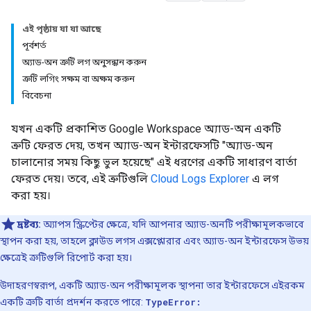
এই পৃষ্ঠায় যা যা আছে
পূর্বশর্ত
অ্যাড-অন ত্রুটি লগ অনুসন্ধান করুন
ত্রুটি লগিং সক্ষম বা অক্ষম করুন
বিবেচনা
যখন একটি প্রকাশিত Google Workspace অ্যাড-অন একটি
ত্রুটি ফেরত দেয়, তখন অ্যাড-অন ইন্টারফেসটি "অ্যাড-অন
চালানোর সময় কিছু ভুল হয়েছে" এই ধরণের একটি সাধারণ বার্তা
ফেরত দেয়। তবে, এই ত্রুটিগুলি
Cloud Logs Explorer
এ লগ
করা হয়।
দ্রষ্টব্য:
অ্যাপস স্ক্রিপ্টের ক্ষেত্রে, যদি আপনার অ্যাড-অনটি পরীক্ষামূলকভাবে
স্থাপন করা হয়, তাহলে ক্লাউড লগস এক্সপ্লোরার এবং অ্যাড-অন ইন্টারফেস উভয়
ক্ষেত্রেই ত্রুটিগুলি রিপোর্ট করা হয়।
উদাহরণস্বরূপ, একটি অ্যাড-অন পরীক্ষামূলক স্থাপনা তার ইন্টারফেসে এইরকম
একটি ত্রুটি বার্তা প্রদর্শন করতে পারে:
TypeError: