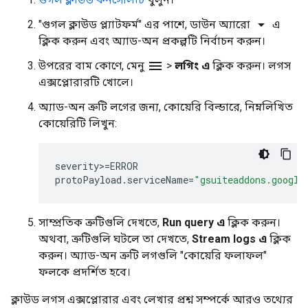
arrow_drop_down
"গুগল ক্লাউড প্ল্যাটফর্ম" এর পাশে, ডাউন অ্যারো
এ
ক্লিক করুন এবং অ্যাড-অন প্রকল্পটি নির্বাচন করুন।
menu
উপরের বাম কোণে, মেনু
>
লগিং এ
ক্লিক করুন। লগস
এক্সপ্লোরারটি খোলে।
অ্যাড-অন ত্রুটি লগের জন্য, কোয়েরি বিল্ডারে, নিম্নলিখিত
কোয়েরিটি লিখুন:
severity
>
=
ERROR
protoPayload
.
serviceName
=
"gsuiteaddons.google
সাম্প্রতিক ত্রুটিগুলি দেখতে,
Run query এ
ক্লিক করুন।
অথবা, ত্রুটিগুলি ঘটলে তা দেখতে,
Stream logs এ
ক্লিক
করুন। অ্যাড-অন ত্রুটি লগগুলি "কোয়েরি ফলাফল"
ফলকে প্রদর্শিত হবে।
ক্লাউড লগস এক্সপ্লোরার এবং লেখার প্রশ্ন সম্পর্কে আরও তথ্যের