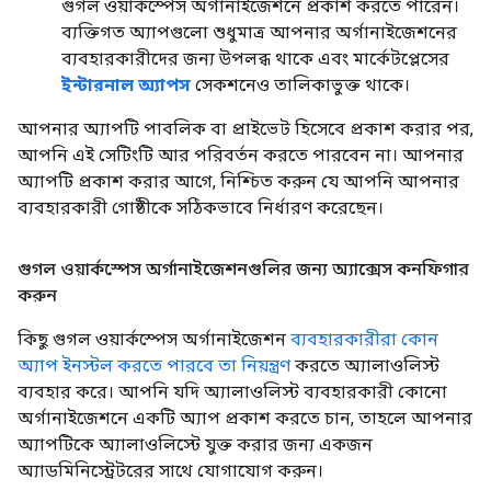
গুগল ওয়ার্কস্পেস অর্গানাইজেশনে প্রকাশ করতে পারেন।
ব্যক্তিগত অ্যাপগুলো শুধুমাত্র আপনার অর্গানাইজেশনের
ব্যবহারকারীদের জন্য উপলব্ধ থাকে এবং মার্কেটপ্লেসের
ইন্টারনাল অ্যাপস
সেকশনেও তালিকাভুক্ত থাকে।
আপনার অ্যাপটি পাবলিক বা প্রাইভেট হিসেবে প্রকাশ করার পর,
আপনি এই সেটিংটি আর পরিবর্তন করতে পারবেন না। আপনার
অ্যাপটি প্রকাশ করার আগে, নিশ্চিত করুন যে আপনি আপনার
ব্যবহারকারী গোষ্ঠীকে সঠিকভাবে নির্ধারণ করেছেন।
গুগল ওয়ার্কস্পেস অর্গানাইজেশনগুলির জন্য অ্যাক্সেস কনফিগার
করুন
কিছু গুগল ওয়ার্কস্পেস অর্গানাইজেশন
ব্যবহারকারীরা কোন
অ্যাপ ইনস্টল করতে পারবে তা নিয়ন্ত্রণ
করতে অ্যালাওলিস্ট
ব্যবহার করে। আপনি যদি অ্যালাওলিস্ট ব্যবহারকারী কোনো
অর্গানাইজেশনে একটি অ্যাপ প্রকাশ করতে চান, তাহলে আপনার
অ্যাপটিকে অ্যালাওলিস্টে যুক্ত করার জন্য একজন
অ্যাডমিনিস্ট্রেটরের সাথে যোগাযোগ করুন।