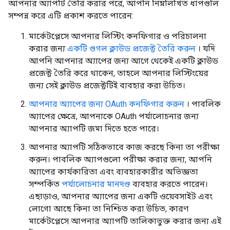
আপনার অ্যাপটি তৈরি করার পরে, আপনি নিম্নলিখিত ধাপগুলি
সম্পন্ন করে এটি প্রকাশ করতে পারেন:
মার্কেটপ্লেসে আপনার লিস্টিং কনফিগার ও পরিচালনা
করার জন্য
একটি গুগল ক্লাউড প্রজেক্ট তৈরি করুন
। যদি
আপনি আপনার অ্যাপের জন্য আগে থেকেই একটি ক্লাউড
প্রজেক্ট তৈরি করে থাকেন, তাহলে আপনার লিস্টিংয়ের
জন্য সেই ক্লাউড প্রজেক্টটিই ব্যবহার করা উচিত।
আপনার অ্যাপের জন্য OAuth কনফিগার করুন
। পাবলিক
অ্যাপের ক্ষেত্রে, আপনাকে OAuth পর্যালোচনার জন্য
আপনার অ্যাপটি জমা দিতে হতে পারে।
আপনার অ্যাপটি সঠিকভাবে কাজ করছে কিনা তা পরীক্ষা
করুন। পাবলিক অ্যাপগুলো পরীক্ষা করার জন্য, আপনি
অ্যাপের কার্যকারিতা এবং ব্যবহারকারীর অভিজ্ঞতা
সম্পর্কিত
পর্যালোচনার মানদণ্ড
ব্যবহার করতে পারেন।
এছাড়াও, আপনার অ্যাপের জন্য একটি ওয়েবসাইট এবং
লোগো আছে কিনা তা নিশ্চিত করা উচিত, কারণ
মার্কেটপ্লেসে আপনার অ্যাপটি তালিকাভুক্ত করার জন্য এই