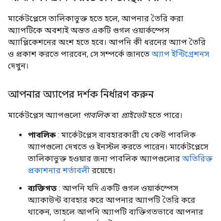
মার্কেটপ্লেসে তালিকাভুক্ত হতে হলে, আপনার তৈরি করা
অ্যাপটিকে অবশ্যই অন্তত একটি গুগল ওয়ার্কস্পেস
অ্যাপ্লিকেশনের অংশ হতে হবে। আপনি কী ধরনের অ্যাপ তৈরি
ও প্রকাশ করতে পারবেন, সে সম্পর্কে জানতে
অ্যাপ ইন্টিগ্রেশনস
দেখুন।
আপনার অ্যাপের দর্শক নির্ধারণ করুন
মার্কেটপ্লেস অ্যাপগুলো
পাবলিক
বা
প্রাইভেট
হতে পারে।
পাবলিক
: মার্কেটপ্লেস ব্যবহারকারী যে কেউ পাবলিক
অ্যাপগুলো দেখতে ও ইনস্টল করতে পারেন। মার্কেটপ্লেসে
তালিকাভুক্ত হওয়ার জন্য পাবলিক অ্যাপগুলোর
অতিরিক্ত
প্রকাশনার শর্তাবলী
রয়েছে।
ব্যক্তিগত
: আপনি যদি একটি গুগল ওয়ার্কস্পেস
অ্যাকাউন্ট ব্যবহার করে আপনার অ্যাপটি তৈরি করে
থাকেন, তাহলে আপনি অ্যাপটি ব্যক্তিগতভাবে আপনার