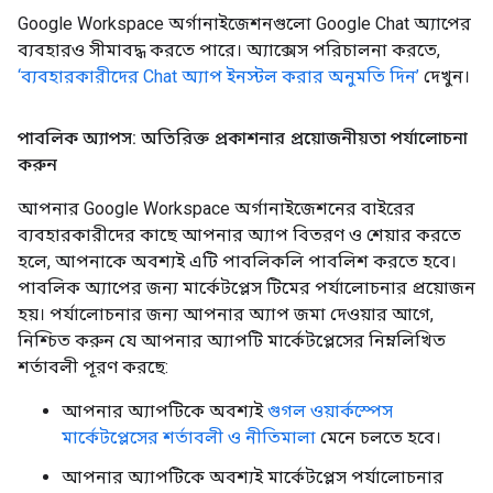
Google Workspace অর্গানাইজেশনগুলো Google Chat অ্যাপের
ব্যবহারও সীমাবদ্ধ করতে পারে। অ্যাক্সেস পরিচালনা করতে,
‘ব্যবহারকারীদের Chat অ্যাপ ইনস্টল করার অনুমতি দিন’
দেখুন।
পাবলিক অ্যাপস: অতিরিক্ত প্রকাশনার প্রয়োজনীয়তা পর্যালোচনা
করুন
আপনার Google Workspace অর্গানাইজেশনের বাইরের
ব্যবহারকারীদের কাছে আপনার অ্যাপ বিতরণ ও শেয়ার করতে
হলে, আপনাকে অবশ্যই এটি পাবলিকলি পাবলিশ করতে হবে।
পাবলিক অ্যাপের জন্য মার্কেটপ্লেস টিমের পর্যালোচনার প্রয়োজন
হয়। পর্যালোচনার জন্য আপনার অ্যাপ জমা দেওয়ার আগে,
নিশ্চিত করুন যে আপনার অ্যাপটি মার্কেটপ্লেসের নিম্নলিখিত
শর্তাবলী পূরণ করছে:
আপনার অ্যাপটিকে অবশ্যই
গুগল ওয়ার্কস্পেস
মার্কেটপ্লেসের শর্তাবলী ও নীতিমালা
মেনে চলতে হবে।
আপনার অ্যাপটিকে অবশ্যই মার্কেটপ্লেস পর্যালোচনার