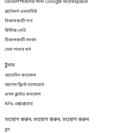
ডেভেলপারদের জন্য Google Workspace
প্ল্যাটফর্ম ওভারভিউ
বিকাশকারী পণ্য
রিলিজ নোট
বিকাশকারী সমর্থন
সেবা পাবার শর্ত
টুলস
অ্যাডমিন কনসোল
অ্যাপস স্ক্রিপ্ট ড্যাশবোর্ড
গুগল ক্লাউড কনসোল
APIs এক্সপ্লোরার
সংযোগ করুন, সংযোগ করুন, সংযোগ করুন
ব্লগ