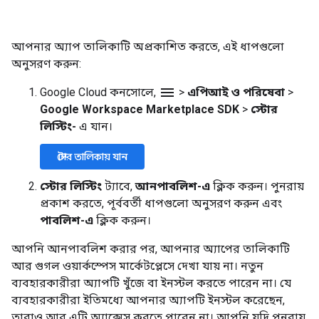
আপনার অ্যাপ তালিকাটি অপ্রকাশিত করতে, এই ধাপগুলো
অনুসরণ করুন:
menu
Google Cloud কনসোলে,
>
এপিআই ও পরিষেবা
>
Google Workspace Marketplace SDK
>
স্টোর
লিস্টিং-
এ যান।
স্টোর তালিকায় যান
স্টোর লিস্টিং
ট্যাবে,
আনপাবলিশ-এ
ক্লিক করুন। পুনরায়
প্রকাশ করতে, পূর্ববর্তী ধাপগুলো অনুসরণ করুন এবং
পাবলিশ-এ
ক্লিক করুন।
আপনি আনপাবলিশ করার পর, আপনার অ্যাপের তালিকাটি
আর গুগল ওয়ার্কস্পেস মার্কেটপ্লেসে দেখা যায় না। নতুন
ব্যবহারকারীরা অ্যাপটি খুঁজে বা ইনস্টল করতে পারেন না। যে
ব্যবহারকারীরা ইতিমধ্যে আপনার অ্যাপটি ইনস্টল করেছেন,
তারাও আর এটি অ্যাক্সেস করতে পারেন না। আপনি যদি পুনরায়