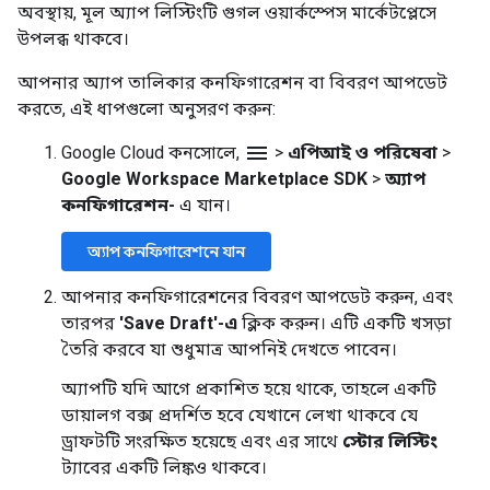
অবস্থায়, মূল অ্যাপ লিস্টিংটি গুগল ওয়ার্কস্পেস মার্কেটপ্লেসে
উপলব্ধ থাকবে।
আপনার অ্যাপ তালিকার কনফিগারেশন বা বিবরণ আপডেট
করতে, এই ধাপগুলো অনুসরণ করুন:
menu
Google Cloud কনসোলে,
>
এপিআই ও পরিষেবা
>
Google Workspace Marketplace SDK
>
অ্যাপ
কনফিগারেশন-
এ যান।
অ্যাপ কনফিগারেশনে যান
আপনার কনফিগারেশনের বিবরণ আপডেট করুন, এবং
তারপর
'Save Draft'-এ
ক্লিক করুন। এটি একটি খসড়া
তৈরি করবে যা শুধুমাত্র আপনিই দেখতে পাবেন।
অ্যাপটি যদি আগে প্রকাশিত হয়ে থাকে, তাহলে একটি
ডায়ালগ বক্স প্রদর্শিত হবে যেখানে লেখা থাকবে যে
ড্রাফটটি সংরক্ষিত হয়েছে এবং এর সাথে
স্টোর লিস্টিং
ট্যাবের একটি লিঙ্কও থাকবে।