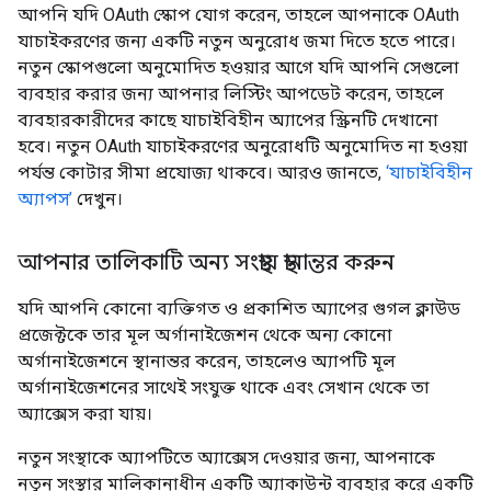
আপনি যদি OAuth স্কোপ যোগ করেন, তাহলে আপনাকে OAuth
যাচাইকরণের জন্য একটি নতুন অনুরোধ জমা দিতে হতে পারে।
নতুন স্কোপগুলো অনুমোদিত হওয়ার আগে যদি আপনি সেগুলো
ব্যবহার করার জন্য আপনার লিস্টিং আপডেট করেন, তাহলে
ব্যবহারকারীদের কাছে যাচাইবিহীন অ্যাপের স্ক্রিনটি দেখানো
হবে। নতুন OAuth যাচাইকরণের অনুরোধটি অনুমোদিত না হওয়া
পর্যন্ত কোটার সীমা প্রযোজ্য থাকবে। আরও জানতে,
‘যাচাইবিহীন
অ্যাপস’
দেখুন।
আপনার তালিকাটি অন্য সংস্থায় স্থানান্তর করুন
যদি আপনি কোনো ব্যক্তিগত ও প্রকাশিত অ্যাপের গুগল ক্লাউড
প্রজেক্টকে তার মূল অর্গানাইজেশন থেকে অন্য কোনো
অর্গানাইজেশনে স্থানান্তর করেন, তাহলেও অ্যাপটি মূল
অর্গানাইজেশনের সাথেই সংযুক্ত থাকে এবং সেখান থেকে তা
অ্যাক্সেস করা যায়।
নতুন সংস্থাকে অ্যাপটিতে অ্যাক্সেস দেওয়ার জন্য, আপনাকে
নতুন সংস্থার মালিকানাধীন একটি অ্যাকাউন্ট ব্যবহার করে একটি