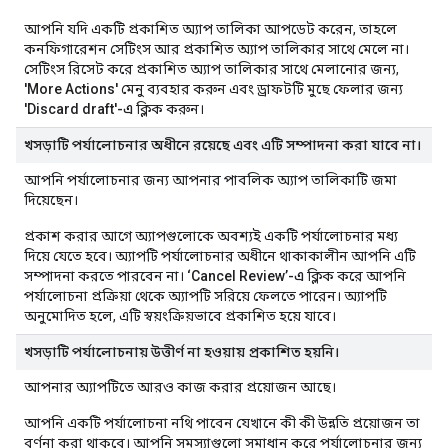
আপনি যদি একটি প্রকাশিত অ্যাপ তালিকা আপডেট করেন, তাহলে
কনফিগারেশন সেটিংস আর প্রকাশিত অ্যাপ তালিকার সাথে মেলে না।
সেটিংস রিসেট করে প্রকাশিত অ্যাপ তালিকার সাথে মেলানোর জন্য,
'More Actions'
মেনু ব্যবহার করুন এবং ড্রাফটটি মুছে ফেলার জন্য
'Discard draft'-এ
ক্লিক করুন।
খসড়াটি পর্যালোচনার অধীনে রয়েছে এবং এটি সম্পাদনা করা যাবে না।
আপনি পর্যালোচনার জন্য আপনার পাবলিক অ্যাপ তালিকাটি জমা
দিয়েছেন।
প্রকাশ করার আগে অ্যাপগুলোকে অবশ্যই একটি পর্যালোচনার মধ্য
দিয়ে যেতে হবে। অ্যাপটি পর্যালোচনার অধীনে থাকাকালীন আপনি এটি
সম্পাদনা করতে পারবেন না।
‘Cancel Review’-এ
ক্লিক করে আপনি
পর্যালোচনা প্রক্রিয়া থেকে অ্যাপটি সরিয়ে ফেলতে পারেন। অ্যাপটি
অনুমোদিত হলে, এটি স্বয়ংক্রিয়ভাবে প্রকাশিত হয়ে যাবে।
খসড়াটি পর্যালোচনায় উত্তীর্ণ না হওয়ায় প্রকাশিত হয়নি।
আপনার অ্যাপটিতে আরও কাজ করার প্রয়োজন আছে।
আপনি একটি পর্যালোচনা নথি পাবেন যেখানে কী কী উন্নতি প্রয়োজন তা
বর্ণনা করা থাকবে। আপনি সমস্যাগুলো সমাধান করে পর্যালোচনার জন্য