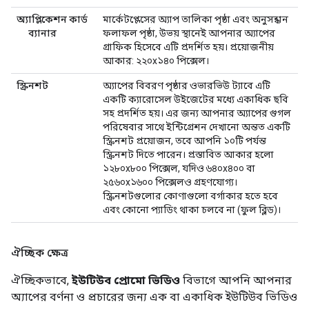
অ্যাপ্লিকেশন কার্ড
মার্কেটপ্লেসের অ্যাপ তালিকা পৃষ্ঠা এবং অনুসন্ধান
ব্যানার
ফলাফল পৃষ্ঠা, উভয় স্থানেই আপনার অ্যাপের
গ্রাফিক হিসেবে এটি প্রদর্শিত হয়। প্রয়োজনীয়
আকার: ২২০x১৪০ পিক্সেল।
স্ক্রিনশট
অ্যাপের বিবরণ পৃষ্ঠার ওভারভিউ ট্যাবে এটি
একটি ক্যারোসেল উইজেটের মধ্যে একাধিক ছবি
সহ প্রদর্শিত হয়। এর জন্য আপনার অ্যাপের গুগল
পরিষেবার সাথে ইন্টিগ্রেশন দেখানো অন্তত একটি
স্ক্রিনশট প্রয়োজন, তবে আপনি ১০টি পর্যন্ত
স্ক্রিনশট দিতে পারেন। প্রস্তাবিত আকার হলো
১২৮০x৮০০ পিক্সেল, যদিও ৬৪০x৪০০ বা
২৫৬০x১৬০০ পিক্সেলও গ্রহণযোগ্য।
স্ক্রিনশটগুলোর কোণাগুলো বর্গাকার হতে হবে
এবং কোনো প্যাডিং থাকা চলবে না (ফুল ব্লিড)।
ঐচ্ছিক ক্ষেত্র
ঐচ্ছিকভাবে,
ইউটিউব প্রোমো ভিডিও
বিভাগে আপনি আপনার
অ্যাপের বর্ণনা ও প্রচারের জন্য এক বা একাধিক ইউটিউব ভিডিও