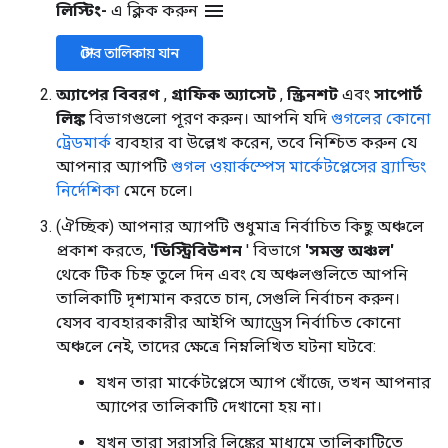
menu
লিস্টিং-
এ ক্লিক করুন
স্টোর তালিকায় যান
অ্যাপের বিবরণ
,
গ্রাফিক অ্যাসেট
,
স্ক্রিনশট
এবং
সাপোর্ট
লিঙ্ক
বিভাগগুলো পূরণ করুন। আপনি যদি
গুগলের কোনো
ট্রেডমার্ক
ব্যবহার বা উল্লেখ করেন, তবে নিশ্চিত করুন যে
আপনার অ্যাপটি
গুগল ওয়ার্কস্পেস মার্কেটপ্লেসের ব্র্যান্ডিং
নির্দেশিকা
মেনে চলে।
(ঐচ্ছিক) আপনার অ্যাপটি শুধুমাত্র নির্বাচিত কিছু অঞ্চলে
প্রকাশ করতে,
'ডিস্ট্রিবিউশন
' বিভাগে
'সমস্ত অঞ্চল'
থেকে টিক চিহ্ন তুলে দিন এবং যে অঞ্চলগুলিতে আপনি
তালিকাটি দৃশ্যমান করতে চান, সেগুলি নির্বাচন করুন।
যেসব ব্যবহারকারীর আইপি অ্যাড্রেস নির্বাচিত কোনো
অঞ্চলে নেই, তাদের ক্ষেত্রে নিম্নলিখিত ঘটনা ঘটবে:
যখন তারা মার্কেটপ্লেসে অ্যাপ খোঁজে, তখন আপনার
অ্যাপের তালিকাটি দেখানো হয় না।
যখন তারা সরাসরি লিঙ্কের মাধ্যমে তালিকাটিতে