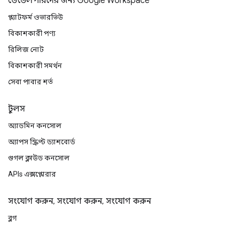
ডেভেলপারদের জন্য Google Workspace
প্ল্যাটফর্ম ওভারভিউ
বিকাশকারী পণ্য
রিলিজ নোট
বিকাশকারী সমর্থন
সেবা পাবার শর্ত
টুলস
অ্যাডমিন কনসোল
অ্যাপস স্ক্রিপ্ট ড্যাশবোর্ড
গুগল ক্লাউড কনসোল
APIs এক্সপ্লোরার
সংযোগ করুন, সংযোগ করুন, সংযোগ করুন
ব্লগ