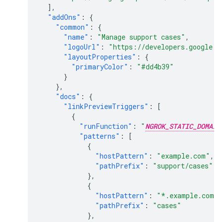
],
"addOns"
:
{
"common"
:
{
"name"
:
"Manage support cases"
,
"logoUrl"
:
"https://developers.google.c
"layoutProperties"
:
{
"primaryColor"
:
"#dd4b39"
}
},
"docs"
:
{
"linkPreviewTriggers"
:
[
{
"runFunction"
:
"
NGROK_STATIC_DOMAIN
"patterns"
:
[
{
"hostPattern"
:
"example.com"
,
"pathPrefix"
:
"support/cases"
},
{
"hostPattern"
:
"*.example.com"
"pathPrefix"
:
"cases"
},