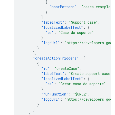
{
"hostPattern"
:
"cases.example.c
}
],
"labelText"
:
"Support case"
,
"localizedLabelText"
:
{
"es"
:
"Caso de soporte"
},
"logoUrl"
:
"https://developers.goog
}
],
"createActionTriggers"
:
[
{
"id"
:
"createCase"
,
"labelText"
:
"Create support case"
,
"localizedLabelText"
:
{
"es"
:
"Crear caso de soporte"
},
"runFunction"
:
"$URL2"
,
"logoUrl"
:
"https://developers.goog
}
]
},