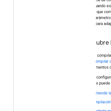
Guías de inicio rápido
Gmail cuando es
Ciclo de vida de la autorización
objetos que comp
Manifiesto
como parámetro q
Permisos
evento para adap
Compila interfaces HTML
Extiende Hojas de cálculo de Google
Extiende Documentos de Google
Descubre 
Extiende Presentaciones de Google
Extiende Formularios de Google
Puedes compila
Prueba tu complemento
Cómo compilar 
complementos d
Prácticas recomendadas
Restricciones
Cuando configur
acciones puede r
Publica un complemento
Descripción general
Extiende l
Actualizar un complemento publicado
Ampliación
Redacta m