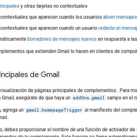
incipales
y otras tarjetas no contextuales
 contextuales que aparecen cuando los usuarios
abren mensajes
 contextuales que aparecen cuando un usuario
redacta un mensaj
omáticamente
borradores de mensajes nuevos
en respuesta a las
plementos que extienden Gmail lo hacen en clientes de comput
incipales de Gmail
 visualización de páginas principales de complementos
. Para mo
Gmail, asegúrate de que haya un
addOns.gmail
campo en el m
a, agrega un
gmail.homepageTrigger
al manifiesto del comple
ail.
o, debes proporcionar el nombre de una función de activador de l
mandos de tu complemento. Esta función se llama automáticament