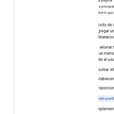
En esta página
OAuth
Páginas principa
Descubre lo que
Desarrolla complementos de
Google Workspace
El propósito de 
Descripción general
como agregar un 
Guías de inicio rápido
los destinatario
Manifiestos
Permisos
Puedes ahorrar 
Compila con extremos HTTP
redacta un mens
Crea tarjetas
le permite al us
Extiende Gmail
Descripción general
Mostrar in
Compila interfaces de mensajes
contextuales
Establecer
Cómo compilar interfaces de
Proporcion
Compose contextuales
Redactar borradores de mensajes
Nota:
También pue
Acciones de Gmail
Extiende Calendario de Google
Los complemento
Extiende Google Drive