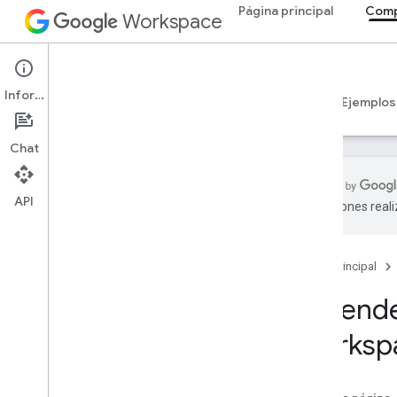
Página principal
Comp
Workspace
Add-ons
Información
Descripción general
Guías
Referencia
Ejemplos
Chat
API
traducciones real
Descripción general de los
complementos
Tipos de complementos
Página principal
Instala y autoriza complementos
Extiend
Abrir y usar complementos
Worksp
Comenzar
Desarrolla en Google Workspace
Configura el consentimiento de