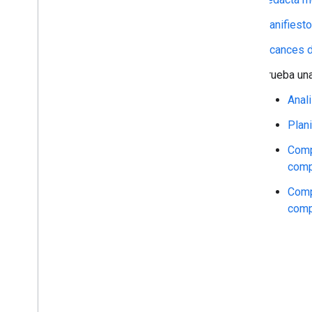
Manifiest
Alcances 
Prueba una
Anal
Plan
Comp
comp
Comp
comp