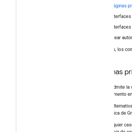
Páginas pr
Extender a los editores de Google
Amplía Google Chat
Interfaces
Extiende Google Meet
Interfaces
Amplía Google Workspace Studio
Crear aut
Conecta tu complemento a servicios de
terceros
Además, los com
Cómo probar y depurar
Registros de errores de consultas
Prácticas recomendadas
Páginas pr
Restricciones
Glosario
Gmail admite la
complemento en 
Actualizar complementos heredados
Como alternativ
específica de Gm
Desarrolla complementos del
editor
En cualquier cas
Descripción general
secuencia de co