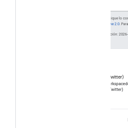
Salvo que se indique lo con
la
licencia Apache 2.0
. Par
Última actualización: 2026
Blog
X (Twitter)
Lea el blog de Google
Sigue a @workspaced
Workspace Developers
X (Twitter)
Google Workspace for Developers