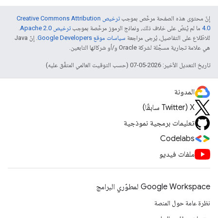
إنّ محتوى هذه الصفحة مرخّص بموجب
ترخيص Creative Commons Attribution
4.0‏
ما لم يُنصّ على خلاف ذلك، ونماذج الرموز مرخّصة بموجب
ترخيص Apache 2.0‏
.
للاطّلاع على التفاصيل، يُرجى مراجعة
سياسات موقع Google Developers‏
. إنّ Java
هي علامة تجارية مسجَّلة لشركة Oracle و/أو شركائها التابعين.
تاريخ التعديل الأخير: 2026-05-07 (حسب التوقيت العالمي المتفَّق عليه)
المدونة
‫X ‏(Twitter سابقًا)
تعليمات برمجية نموذجية
Codelabs
ملفات فيديو
Google Workspace لمطوّري البرامج
نظرة عامة حول المنصة