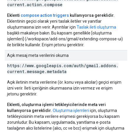
current
.
action
.
compose
Eklenti
compose action triggers
kullanıyorsa gereklidir.
Eklentinin geçici olarak yeni taslak iletiler ve yanıtlar
oluşturmasına izin verir. Ayrıntılar için
Taslak ileti oluşturma
başlıklı makaleye bakın. Bu kapsam genellikle [oluşturma
işlemleri] (/workspace/add-ons/gmail/extending-compose-ui)
ile birlikte kullanılır. Erişim jetonu gerektirir.
Açık mesaj meta verilerini okuma
https:
/
/
www
.
googleapis
.
com
/
auth
/
gmail
.
addons
.
current
.
message
.
metadata
Açık iletinin meta verilerine (ör. konu veya alıcılar) geçici erişim
izni verir. İleti içeriğinin okunmasına izin vermez ve erişim
jetonu gerektirir.
Eklenti, oluşturma işlemi tetikleyicilerinde meta veri
kullanıyorsa gereklidir.
Oluşturma işlemleri
için, oluşturma
tetikleyicisinin meta verilere erişmesi gerekiyorsa bu kapsam
zorunludur. Bu kapsam, uygulamada, yanıtlama e-posta
taslağının alıcı listelerine (alıcı, cc ve bcc) erişmek için oluşturma