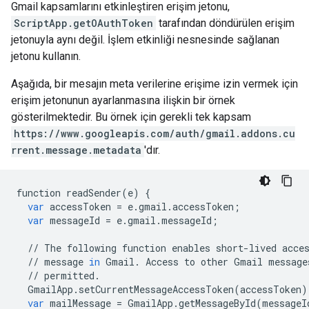
Gmail kapsamlarını etkinleştiren erişim jetonu,
ScriptApp.getOAuthToken
tarafından döndürülen erişim
jetonuyla aynı değil. İşlem etkinliği nesnesinde sağlanan
jetonu kullanın.
Aşağıda, bir mesajın meta verilerine erişime izin vermek için
erişim jetonunun ayarlanmasına ilişkin bir örnek
gösterilmektedir. Bu örnek için gerekli tek kapsam
https://www.googleapis.com/auth/gmail.addons.cu
rrent.message.metadata
'dır.
function
readSender
(
e
)
{
var
accessToken
=
e
.
gmail
.
accessToken
;
var
messageId
=
e
.
gmail
.
messageId
;
//
The
following
function
enables
short
-
lived
acce
//
message
in
Gmail
.
Access
to
other
Gmail
message
//
permitted
.
GmailApp
.
setCurrentMessageAccessToken
(
accessToken
)
var
mailMessage
=
GmailApp
.
getMessageById
(
messageI