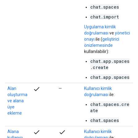
chat.spaces
chat.import
Uygulama kimlik
doğrulaması
ve
yönetici
onayı
ile (
geliştirici
önizlemesinde
kullanılabilir):
chat.app.spaces
.create
chat.app.spaces
check
Alan
—
Kullanıcı kimlik
oluşturma
doğrulaması
ile:
ve alana
chat.spaces.cre
üye
ate
ekleme
chat.spaces
check
check
Alana
Kullanıcı kimlik
kullanıcı
doğrulaması
ile: