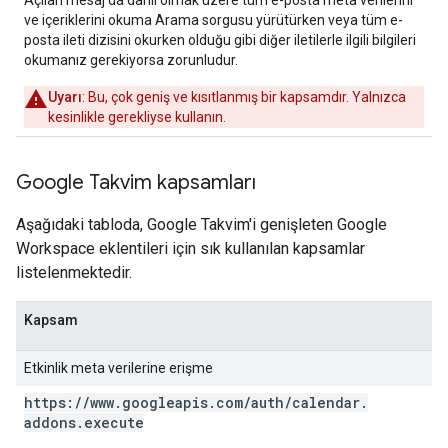
Açılan mesaj da dahil olmak üzere tüm e-posta meta verilerini
ve içeriklerini okuma Arama sorgusu yürütürken veya tüm e-
posta ileti dizisini okurken olduğu gibi diğer iletilerle ilgili bilgileri
okumanız gerekiyorsa zorunludur.
Uyarı
: Bu, çok geniş ve kısıtlanmış bir kapsamdır. Yalnızca
kesinlikle gerekliyse kullanın.
Google Takvim kapsamları
Aşağıdaki tabloda, Google Takvim'i genişleten Google
Workspace eklentileri için sık kullanılan kapsamlar
listelenmektedir.
Kapsam
Etkinlik meta verilerine erişme
https:
/
/
www
.
googleapis
.
com
/
auth
/
calendar
.
addons
.
execute