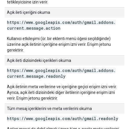
tetikleyicisine izin verir.
Açık ileti içeriğini okuma
https:
/
/
www
.
googleapis
.
com
/
auth
/
gmail
.
addons
.
current
.
message
.
action
Kullanıcı etkileşimi (ör. bir eklenti menü öğesi seçildiğinde)
üzerine açık iletinin içeriğine erişim izni verir. Erişim jetonu
gerektirir.
Açık ileti dizisindeki içerikleri okuma
https:
/
/
www
.
googleapis
.
com
/
auth
/
gmail
.
addons
.
current
.
message
.
readonly
Açık iletinin meta verilerine ve içeriğine geçici erişim izni verir.
Ayrıca, açık ileti dizisindeki diğer iletilerin içeriğine erişim izni
verir. Erişim jetonu gerektirir.
Tüm mesaj içeriklerini ve meta verilerini okuma
https:
/
/
www
.
googleapis
.
com
/
auth
/
gmail
.
readonly