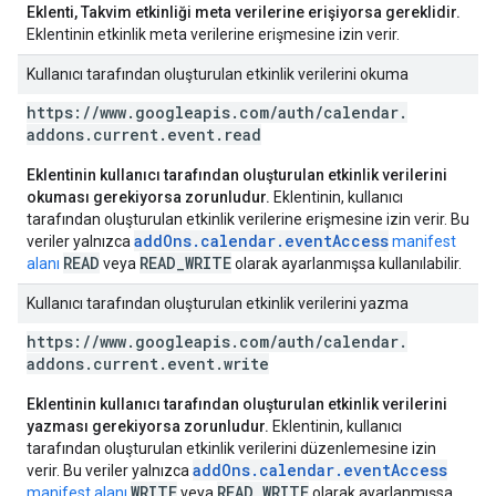
Eklenti, Takvim etkinliği meta verilerine erişiyorsa gereklidir.
Eklentinin etkinlik meta verilerine erişmesine izin verir.
Kullanıcı tarafından oluşturulan etkinlik verilerini okuma
https:
/
/
www
.
googleapis
.
com
/
auth
/
calendar
.
addons
.
current
.
event
.
read
Eklentinin kullanıcı tarafından oluşturulan etkinlik verilerini
okuması gerekiyorsa zorunludur.
Eklentinin, kullanıcı
tarafından oluşturulan etkinlik verilerine erişmesine izin verir. Bu
addOns.calendar.eventAccess
veriler yalnızca
manifest
READ
READ_WRITE
alanı
veya
olarak ayarlanmışsa kullanılabilir.
Kullanıcı tarafından oluşturulan etkinlik verilerini yazma
https:
/
/
www
.
googleapis
.
com
/
auth
/
calendar
.
addons
.
current
.
event
.
write
Eklentinin kullanıcı tarafından oluşturulan etkinlik verilerini
yazması gerekiyorsa zorunludur.
Eklentinin, kullanıcı
tarafından oluşturulan etkinlik verilerini düzenlemesine izin
addOns.calendar.eventAccess
verir. Bu veriler yalnızca
WRITE
READ_WRITE
manifest alanı
veya
olarak ayarlanmışsa