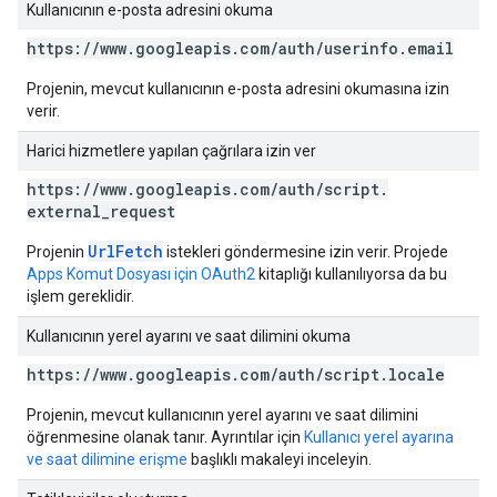
Kullanıcının e-posta adresini okuma
https:
/
/
www
.
googleapis
.
com
/
auth
/
userinfo
.
email
Projenin, mevcut kullanıcının e-posta adresini okumasına izin
verir.
Harici hizmetlere yapılan çağrılara izin ver
https:
/
/
www
.
googleapis
.
com
/
auth
/
script
.
external
_
request
UrlFetch
Projenin
istekleri göndermesine izin verir. Projede
Apps Komut Dosyası için OAuth2
kitaplığı kullanılıyorsa da bu
işlem gereklidir.
Kullanıcının yerel ayarını ve saat dilimini okuma
https:
/
/
www
.
googleapis
.
com
/
auth
/
script
.
locale
Projenin, mevcut kullanıcının yerel ayarını ve saat dilimini
öğrenmesine olanak tanır. Ayrıntılar için
Kullanıcı yerel ayarına
ve saat dilimine erişme
başlıklı makaleyi inceleyin.