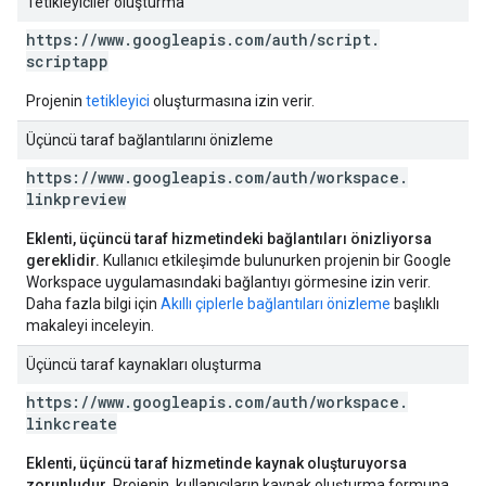
Tetikleyiciler oluşturma
https:
/
/
www
.
googleapis
.
com
/
auth
/
script
.
scriptapp
Projenin
tetikleyici
oluşturmasına izin verir.
Üçüncü taraf bağlantılarını önizleme
https:
/
/
www
.
googleapis
.
com
/
auth
/
workspace
.
linkpreview
Eklenti, üçüncü taraf hizmetindeki bağlantıları önizliyorsa
gereklidir.
Kullanıcı etkileşimde bulunurken projenin bir Google
Workspace uygulamasındaki bağlantıyı görmesine izin verir.
Daha fazla bilgi için
Akıllı çiplerle bağlantıları önizleme
başlıklı
makaleyi inceleyin.
Üçüncü taraf kaynakları oluşturma
https:
/
/
www
.
googleapis
.
com
/
auth
/
workspace
.
linkcreate
Eklenti, üçüncü taraf hizmetinde kaynak oluşturuyorsa
zorunludur.
Projenin, kullanıcıların kaynak oluşturma formuna