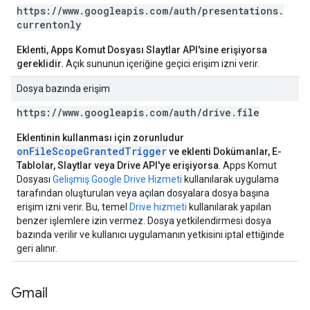
https:
/
/
www
.
googleapis
.
com
/
auth
/
presentations
.
currentonly
Eklenti, Apps Komut Dosyası Slaytlar API'sine erişiyorsa
gereklidir.
Açık sununun içeriğine geçici erişim izni verir.
Dosya bazında erişim
https:
/
/
www
.
googleapis
.
com
/
auth
/
drive
.
file
Eklentinin kullanması için zorunludur
onFileScopeGrantedTrigger
ve eklenti Dokümanlar, E-
Tablolar, Slaytlar veya Drive API'ye erişiyorsa
. Apps Komut
Dosyası
Gelişmiş Google Drive Hizmeti
kullanılarak uygulama
tarafından oluşturulan veya açılan dosyalara dosya başına
erişim izni verir. Bu, temel
Drive hizmeti
kullanılarak yapılan
benzer işlemlere izin vermez. Dosya yetkilendirmesi dosya
bazında verilir ve kullanıcı uygulamanın yetkisini iptal ettiğinde
geri alınır.
Gmail