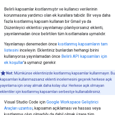
Belirli kapsamlar
kısıtlanmıştır
ve kullanıcı verilerinin
korunmasına yardımcı olan ek kurallara tabidir. Bir veya daha
fazla kısıtlanmış kapsam kullanan bir Gmail ya da
Düzenleyici eklentisi yayınlamayı planlıyorsanız eklenti,
yayınlanmadan önce belirtilen tüm kısıtlamalara uymalıdır.
Yayınlamayı denemeden önce
kısıtlanmış kapsamların tam
listesini
inceleyin. Eklentiniz bunlardan herhangi birini
kullanıyorsa yayınlamadan önce
Belirli API kapsamları için
ek koşullar
'a uymanız gerekir.
Not:
Mümkünse eklentinizde kısıtlanmış kapsamlar kullanmayın. Bu
kapsamları kullanmazsanız eklenti incelemesini geçerek herkese açık
yayınlama için onay almak daha kolay olur. Herkese açık olmayan
eklentiler için kısıtlanmış kapsamları serbestçe kullanabilirsiniz.
Visual Studio Code için
Google Workspace Geliştirici
Araçları uzantısı
, kapsamın açıklaması ve hassas veya
kısıtlanmış olup olmadığı da dahil olmak üzere tüm