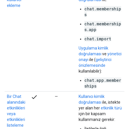
ekleme
chat.membership
s
chat.membership
s.app
chat.import
Uygulama kimlik
doğrulaması
ve
yönetici
onayı
ile (
geliştirici
önizlemesinde
kullanılabilir):
chat.app.member
ships
check
Bir Chat
—
Kullanıcı kimlik
alanındaki
doğrulaması
ile, istekte
etkinlikleri
yer alan her
etkinlik türü
veya
için bir kapsam
etkinlikleri
kullanmanız gerekir:
listeleme
İletilerle ilgili