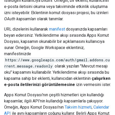
istediğini kullanıcıya bildirir. Örneğin, bir eklenti, kullanıcının
e-posta iletisini okuma veya takviminde etkinlik oluşturma
izni isteyebilir. Eklentinin komut dosyası projesi, bu izinleri
OAuth kapsamları
olarak tanımlar.
URL dizelerini kullanarak
manifest
dosyanızda kapsamları
beyan edersiniz. Yetkilendirme akışı sırasında Apps Komut
Dosyası, kapsamın okunabilir bir açıklamasını kullanıcıya
sunar. Örneğin, Google Workspace eklentiniz,
manifestinizde
https://www.googleapis.com/auth/gmail.addons.cu
rrent.message.readonly
olarak yazılan "Mevcut mesajı
oku" kapsamını kullanabilir. Yetkilendirme akışı sırasında bu
kapsama sahip bir eklenti, kullanıcıdan eklentinin
çalışırken
e-posta iletilerinizi görüntülemesine
izin vermesini ister.
Apps Komut Dosyası'nın çeşitli hizmetleri için kullandığı
kapsamlar, ilgili API'nin kullandığı kapsamlarla çakışıyor.
Örneğin, Apps Komut Dosyası'nın
Takvim hizmeti
,
Calendar
API
ile aynı kapsamların çoğunu kullanır. Belirli Apps Komut