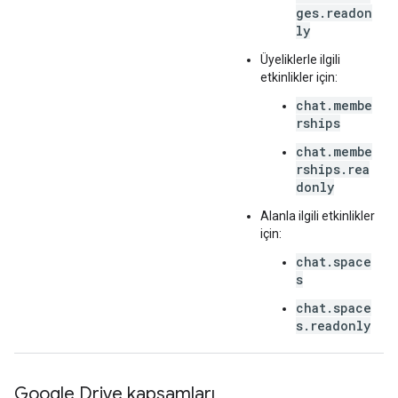
ges.readon
ly
Üyeliklerle ilgili
etkinlikler için:
chat.membe
rships
chat.membe
rships.rea
donly
Alanla ilgili etkinlikler
için:
chat.space
s
chat.space
s.readonly
Google Drive kapsamları