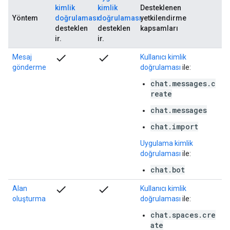
kimlik
kimlik
Desteklenen
Yöntem
doğrulaması
doğrulaması
yetkilendirme
desteklen
desteklen
kapsamları
ir.
ir.
check
check
Mesaj
Kullanıcı kimlik
gönderme
doğrulaması
ile:
chat.messages.c
reate
chat.messages
chat.import
Uygulama kimlik
doğrulaması
ile:
chat.bot
check
check
Alan
Kullanıcı kimlik
oluşturma
doğrulaması
ile:
chat.spaces.cre
ate