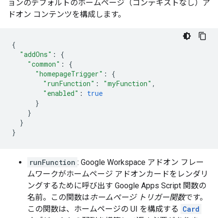
ョンのデフォルトのホームページ（コンテキストなし）ア
ドオン コンテンツを構成します。
{
"addOns"
:
{
"common"
:
{
"homepageTrigger"
:
{
"runFunction"
:
"myFunction"
,
"enabled"
:
true
}
}
}
}
runFunction
: Google Workspace アドオン フレー
ムワークがホームページ アドオンカードをレンダリ
ングするために呼び出す Google Apps Script 関数の
名前。この関数は
ホームページ トリガー関数
です。
この関数は、ホームページの UI を構成する
Card