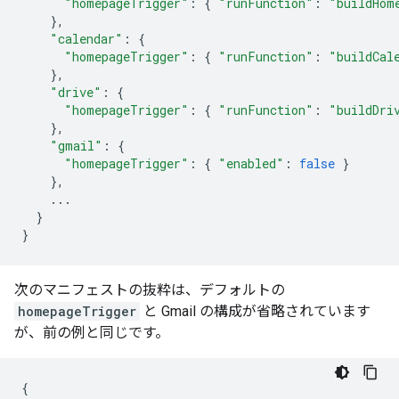
"homepageTrigger"
:
{
"runFunction"
:
"buildHom
},
"calendar"
:
{
"homepageTrigger"
:
{
"runFunction"
:
"buildCal
},
"drive"
:
{
"homepageTrigger"
:
{
"runFunction"
:
"buildDri
},
"gmail"
:
{
"homepageTrigger"
:
{
"enabled"
:
false
}
},
...
}
}
次のマニフェストの抜粋は、デフォルトの
homepageTrigger
と Gmail の構成が省略されています
が、前の例と同じです。
{