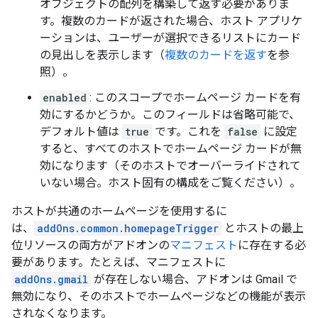
オブジェクトの配列を構築して返す必要がありま
す。複数のカードが返された場合、ホスト アプリケ
ーションは、ユーザーが選択できるリストにカード
の見出しを表示します（
複数のカードを返す
を参
照）。
enabled
: このスコープでホームページ カードを有
効にするかどうか。このフィールドは省略可能で、
デフォルト値は
true
です。これを
false
に設定
すると、すべてのホストでホームページ カードが無
効になります（そのホストでオーバーライドされて
いない場合。ホスト固有の構成をご覧ください）。
ホストが共通のホームページを使用するに
は、
addOns.common.homepageTrigger
とホストの最上
位リソースの両方がアドオンの
マニフェスト
に存在する必
要があります。たとえば、マニフェストに
addOns.gmail
が存在しない場合、アドオンは Gmail で
無効になり、そのホストでホームページなどの機能が表示
されなくなります。