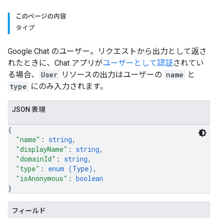
このページの内容
タイプ
Google Chat のユーザー。リクエストから出力として返さ
れたときに、Chat アプリが
ユーザーとして認証
されてい
る場合、
User
リソースの出力はユーザーの
name
と
type
にのみ入力されます。
JSON 表現
{
"name"
: 
string
,
"displayName"
: 
string
,
"domainId"
: 
string
,
"type"
: 
enum (
Type
)
,
"isAnonymous"
: 
boolean
}
フィールド