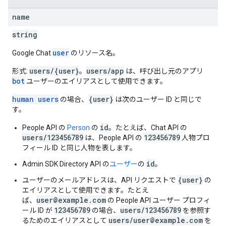
name
string
user
Google Chat
のリソース名。
users/{user}
users/app
形式:
。
は、呼び出し元のアプリ
bot
ユーザーのエイリアスとして使用できます。
human users
{user}
の場合、
は次のユーザー ID と同じで
す。
id
People API の
Person
の
。たとえば、Chat API の
users/123456789
123456789
は、People API の
人物プロ
フィール ID と同じ人物を表します。
id
Admin SDK Directory API の
ユーザー
の
。
{user}
ユーザーのメールアドレスは、API リクエストで
の
エイリアスとして使用できます。たとえ
user@example.com
ば、
の People API ユーザー プロフィ
123456789
users/123456789
ール ID が
の場合、
を参照す
users/user@example.com
るためのエイリアスとして
を