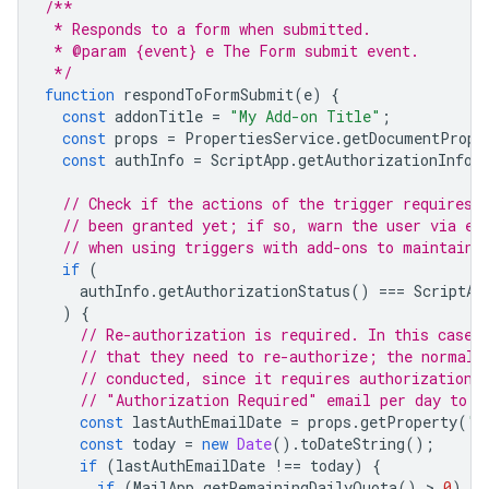
/**
 * Responds to a form when submitted.
 * @param {event} e The Form submit event.
 */
function
respondToFormSubmit
(
e
)
{
const
addonTitle
=
"My Add-on Title"
;
const
props
=
PropertiesService
.
getDocumentPrope
const
authInfo
=
ScriptApp
.
getAuthorizationInfo
(
// Check if the actions of the trigger requires 
// been granted yet; if so, warn the user via em
// when using triggers with add-ons to maintain 
if
(
authInfo
.
getAuthorizationStatus
()
===
ScriptAp
)
{
// Re-authorization is required. In this case,
// that they need to re-authorize; the normal 
// conducted, since it requires authorization 
// "Authorization Required" email per day to a
const
lastAuthEmailDate
=
props
.
getProperty
(
"l
const
today
=
new
Date
().
toDateString
();
if
(
lastAuthEmailDate
!==
today
)
{
if
(
MailApp
.
getRemainingDailyQuota
()
 > 
0
)
{