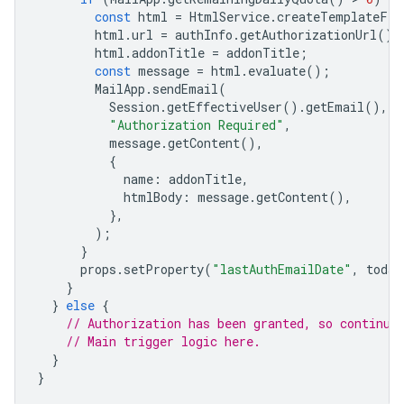
const
html
=
HtmlService
.
createTemplateFro
html
.
url
=
authInfo
.
getAuthorizationUrl
();
html
.
addonTitle
=
addonTitle
;
const
message
=
html
.
evaluate
();
MailApp
.
sendEmail
(
Session
.
getEffectiveUser
().
getEmail
(),
"Authorization Required"
,
message
.
getContent
(),
{
name
:
addonTitle
,
htmlBody
:
message
.
getContent
(),
},
);
}
props
.
setProperty
(
"lastAuthEmailDate"
,
today
}
}
else
{
// Authorization has been granted, so continue
// Main trigger logic here.
}
}