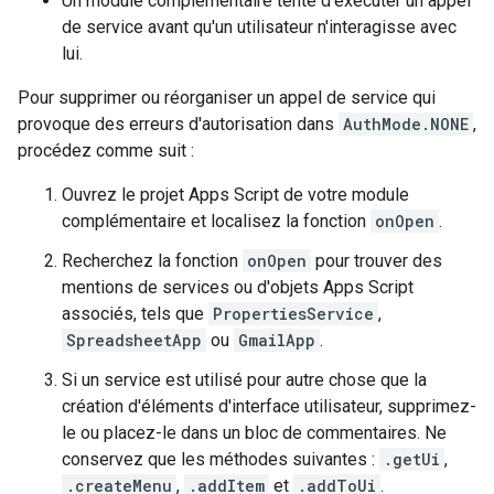
Un module complémentaire tente d'exécuter un appel
de service avant qu'un utilisateur n'interagisse avec
lui.
Pour supprimer ou réorganiser un appel de service qui
provoque des erreurs d'autorisation dans
AuthMode.NONE
,
procédez comme suit :
Ouvrez le projet Apps Script de votre module
complémentaire et localisez la fonction
onOpen
.
Recherchez la fonction
onOpen
pour trouver des
mentions de services ou d'objets Apps Script
associés, tels que
PropertiesService
,
SpreadsheetApp
ou
GmailApp
.
Si un service est utilisé pour autre chose que la
création d'éléments d'interface utilisateur, supprimez-
le ou placez-le dans un bloc de commentaires. Ne
conservez que les méthodes suivantes :
.getUi
,
.createMenu
,
.addItem
et
.addToUi
.