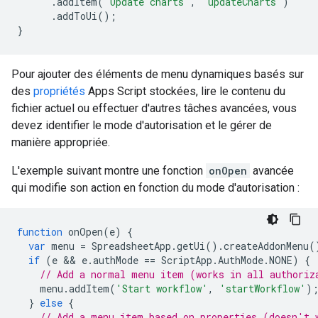
.
addItem
(
'Update charts'
,
'updateCharts'
)
.
addToUi
();
}
Pour ajouter des éléments de menu dynamiques basés sur
des
propriétés
Apps Script stockées, lire le contenu du
fichier actuel ou effectuer d'autres tâches avancées, vous
devez identifier le mode d'autorisation et le gérer de
manière appropriée.
L'exemple suivant montre une fonction
onOpen
avancée
qui modifie son action en fonction du mode d'autorisation :
function
onOpen
(
e
)
{
var
menu
=
SpreadsheetApp
.
getUi
().
createAddonMenu
(
if
(
e
 && 
e
.
authMode
==
ScriptApp
.
AuthMode
.
NONE
)
{
// Add a normal menu item (works in all authoriz
menu
.
addItem
(
'Start workflow'
,
'startWorkflow'
)
}
else
{
// Add a menu item based on properties (doesn't 