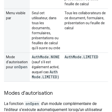
feuille de calcul
Menu visible
Seul cet
Tous les collaborateurs de
par
utilisateur, dans
ce document, formulaire,
tous les
présentation ou feuille de
documents,
calcul
formulaires,
présentations ou
feuilles de calcul
qu'il ouvre ou crée
Auth
Mode
.
NONE
Auth
Mode
.
LIMITED
Mode
d'autorisation
(sauf s'il est
on
Open
pour
également
activé
,
Auth
auquel cas
Mode
.
LIMITED)
Modes d'autorisation
La fonction
onOpen
d'un module complémentaire de
l'éditeur s'exécute automatiquement lorsqu'un utilisateur