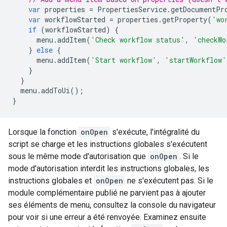
var
properties
=
PropertiesService
.
getDocumentPr
var
workflowStarted
=
properties
.
getProperty
(
'wo
if
(
workflowStarted
)
{
menu
.
addItem
(
'Check workflow status'
,
'checkWo
}
else
{
menu
.
addItem
(
'Start workflow'
,
'startWorkflow'
}
}
menu
.
addToUi
();
}
Lorsque la fonction
onOpen
s'exécute, l'intégralité du
script se charge et les instructions globales s'exécutent
sous le même mode d'autorisation que
onOpen
. Si le
mode d'autorisation interdit les instructions globales, les
instructions globales et
onOpen
ne s'exécutent pas. Si le
module complémentaire publié ne parvient pas à ajouter
ses éléments de menu, consultez la console du navigateur
pour voir si une erreur a été renvoyée. Examinez ensuite