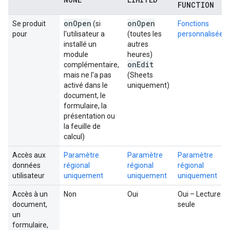
FUNCTION
on
Open
on
Open
Se produit
(si
Fonctions
pour
l'utilisateur a
(toutes les
personnalisées
installé un
autres
module
heures)
on
Edit
complémentaire,
mais ne l'a pas
(Sheets
activé dans le
uniquement)
document, le
formulaire, la
présentation ou
la feuille de
calcul)
Accès aux
Paramètre
Paramètre
Paramètre
données
régional
régional
régional
utilisateur
uniquement
uniquement
uniquement
Accès à un
Non
Oui
Oui – Lecture
document,
seule
un
formulaire,