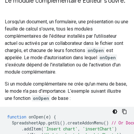
Le module complémentaire Éditeur s'ouvre
.
Lorsqu'un document, un formulaire, une présentation ou une
feuille de calcul s'ouvre, tous les modules
complémentaires de l'éditeur installés par l'utilisateur
actuel ou activés par un collaborateur dans le fichier sont
chargés, et chacune de leurs fonctions
onOpen
est
appelée. Le mode d'autorisation dans lequel
onOpen
s'exécute dépend de l'installation ou de l'activation d'un
module complémentaire.
Si un module complémentaire ne crée qu'un menu de base,
le mode n'a pas d'importance. L'exemple suivant illustre
une fonction
onOpen
de base :
function
onOpen
(
e
)
{
SpreadsheetApp
.
getUi
().
createAddonMenu
()
// Or Doc
.
addItem
(
'Insert chart'
,
'insertChart'
)