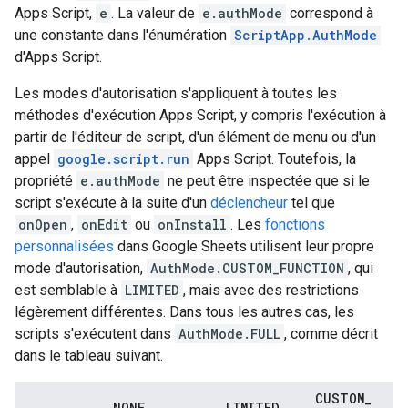
Apps Script,
e
. La valeur de
e.authMode
correspond à
une constante dans l'énumération
ScriptApp.AuthMode
d'Apps Script.
Les modes d'autorisation s'appliquent à toutes les
méthodes d'exécution Apps Script, y compris l'exécution à
partir de l'éditeur de script, d'un élément de menu ou d'un
appel
google.script.run
Apps Script. Toutefois, la
propriété
e.authMode
ne peut être inspectée que si le
script s'exécute à la suite d'un
déclencheur
tel que
onOpen
,
onEdit
ou
onInstall
. Les
fonctions
personnalisées
dans Google Sheets utilisent leur propre
mode d'autorisation,
AuthMode.CUSTOM_FUNCTION
, qui
est semblable à
LIMITED
, mais avec des restrictions
légèrement différentes. Dans tous les autres cas, les
scripts s'exécutent dans
AuthMode.FULL
, comme décrit
dans le tableau suivant.
CUSTOM
_
NONE
LIMITED