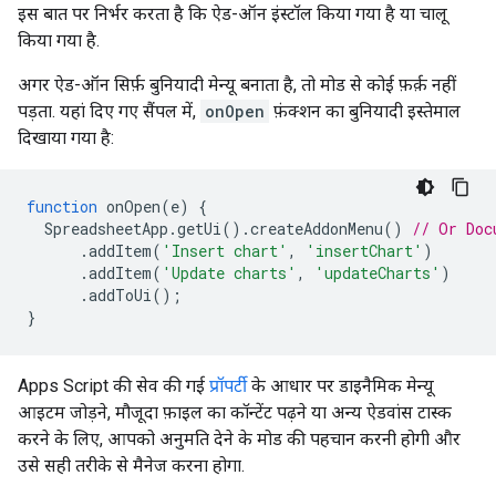
इस बात पर निर्भर करता है कि ऐड-ऑन इंस्टॉल किया गया है या चालू
किया गया है.
अगर ऐड-ऑन सिर्फ़ बुनियादी मेन्यू बनाता है, तो मोड से कोई फ़र्क़ नहीं
पड़ता. यहां दिए गए सैंपल में,
onOpen
फ़ंक्शन का बुनियादी इस्तेमाल
दिखाया गया है:
function
onOpen
(
e
)
{
SpreadsheetApp
.
getUi
().
createAddonMenu
()
// Or Doc
.
addItem
(
'Insert chart'
,
'insertChart'
)
.
addItem
(
'Update charts'
,
'updateCharts'
)
.
addToUi
();
}
Apps Script की सेव की गई
प्रॉपर्टी
के आधार पर डाइनैमिक मेन्यू
आइटम जोड़ने, मौजूदा फ़ाइल का कॉन्टेंट पढ़ने या अन्य ऐडवांस टास्क
करने के लिए, आपको अनुमति देने के मोड की पहचान करनी होगी और
उसे सही तरीके से मैनेज करना होगा.