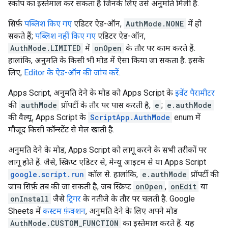
स्कोप का इस्तेमाल कर सकता है जिनके लिए उसे अनुमति मिली है.
सिर्फ़
पब्लिश किए गए
एडिटर ऐड-ऑन,
AuthMode.NONE
में हो
सकते हैं;
पब्लिश नहीं किए गए
एडिटर ऐड-ऑन,
AuthMode.LIMITED
में
onOpen
के तौर पर काम करते हैं.
हालांकि, अनुमति के किसी भी मोड में ऐसा किया जा सकता है. इसके
लिए,
Editor के ऐड-ऑन की जांच करें
.
Apps Script, अनुमति देने के मोड को Apps Script के
इवेंट पैरामीटर
की
authMode
प्रॉपर्टी के तौर पर पास करती है,
e
;
e.authMode
की वैल्यू, Apps Script के
ScriptApp.AuthMode
enum में
मौजूद किसी कॉन्स्टेंट से मेल खाती है.
अनुमति देने के मोड, Apps Script को लागू करने के सभी तरीकों पर
लागू होते हैं. जैसे, स्क्रिप्ट एडिटर से, मेन्यू आइटम से या Apps Script
google.script.run
कॉल से. हालांकि,
e.authMode
प्रॉपर्टी की
जांच सिर्फ़ तब की जा सकती है, जब स्क्रिप्ट
onOpen
,
onEdit
या
onInstall
जैसे
ट्रिगर
के नतीजे के तौर पर चलती है. Google
Sheets में
कस्टम फ़ंक्शन
, अनुमति देने के लिए अपने मोड
AuthMode.CUSTOM_FUNCTION
का इस्तेमाल करते हैं. यह