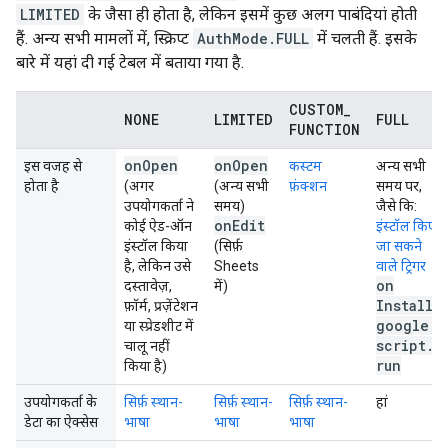
LIMITED
के जैसा ही होता है, लेकिन इसमें कुछ अलग पाबंदियां होती
हैं. अन्य सभी मामलों में, स्क्रिप्ट
AuthMode.FULL
में चलती हैं. इसके
बारे में यहां दी गई टेबल में बताया गया है.
CUSTOM
_
NONE
LIMITED
FULL
FUNCTION
on
Open
on
Open
इस वजह से
कस्टम
अन्य सभी
होता है
(अगर
(अन्य सभी
फ़ंक्शन
समय पर,
उपयोगकर्ता ने
समय)
जैसे कि:
on
Edit
कोई ऐड-ऑन
इंस्टॉल किए
इंस्टॉल किया
(सिर्फ़
जा सकने
है, लेकिन उसे
Sheets
वाले ट्रिगर
on
दस्तावेज़,
में)
Install
फ़ॉर्म, प्रज़ेंटेशन
google
.
या स्प्रेडशीट में
script
.
चालू नहीं
run
किया है)
उपयोगकर्ता के
सिर्फ़ स्थान-
सिर्फ़ स्थान-
सिर्फ़ स्थान-
हां
डेटा का ऐक्सेस
भाषा
भाषा
भाषा