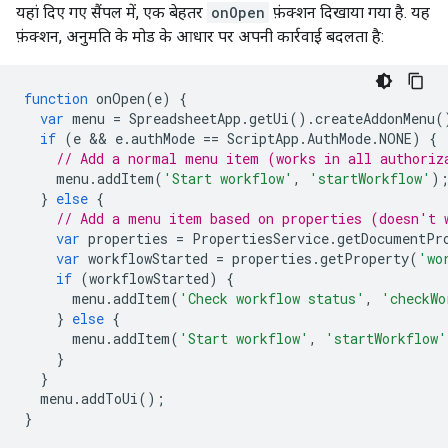
यहां दिए गए सैंपल में, एक बेहतर
onOpen
फ़ंक्शन दिखाया गया है. यह
फ़ंक्शन, अनुमति के मोड के आधार पर अपनी कार्रवाई बदलता है:
function
onOpen
(
e
)
{
var
menu
=
SpreadsheetApp
.
getUi
().
createAddonMenu
(
if
(
e
 && 
e
.
authMode
==
ScriptApp
.
AuthMode
.
NONE
)
{
// Add a normal menu item (works in all authoriz
menu
.
addItem
(
'Start workflow'
,
'startWorkflow'
)
}
else
{
// Add a menu item based on properties (doesn't 
var
properties
=
PropertiesService
.
getDocumentPr
var
workflowStarted
=
properties
.
getProperty
(
'wo
if
(
workflowStarted
)
{
menu
.
addItem
(
'Check workflow status'
,
'checkWo
}
else
{
menu
.
addItem
(
'Start workflow'
,
'startWorkflow'
}
}
menu
.
addToUi
();
}