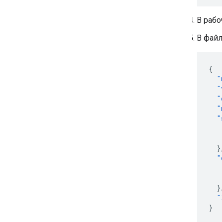
В рабо
В фай
{
"
"
"
"
"
}
"
}
"
}