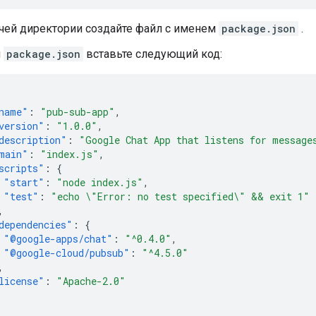
чей директории создайте файл с именем
package.json
.
л
package.json
вставьте следующий код:
name"
:
"pub-sub-app"
,
version"
:
"1.0.0"
,
description"
:
"Google Chat App that listens for message
main"
:
"index.js"
,
scripts"
:
{
"start"
:
"node index.js"
,
"test"
:
"echo \"Error: no test specified\" && exit 1"
,
dependencies"
:
{
"@google-apps/chat"
:
"^0.4.0"
,
"@google-cloud/pubsub"
:
"^4.5.0"
,
license"
:
"Apache-2.0"