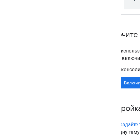
Расширьте Google Презентации
Расширить Google Формы
Протестируйте свою надстройку
Включите 
Рекомендации
Ограничения
Перед использо
можно включит
Опубликовать дополнение
Обзор
В консоли
Обновление опубликованного
дополнения
Включи
Настройк
Создайте 
одну тему