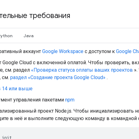
тельные требования
Python
Java
ративный аккаунт
Google Workspace
с доступом к
Google Ch
 Google Cloud с включенной оплатой. Чтобы проверить, в
е, см. раздел
«Проверка статуса оплаты ваших проектов
».
, см.
раздел «Создание проекта Google Cloud»
.
s 14 или выше
умент управления пакетами
npm
лизированный проект Node.js. Чтобы инициализировать но
ите в неё и выполните следующую команду в командной 
init