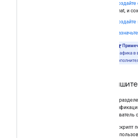
Создайте
Chat, и с
Создайте п
Назначьт
Примеч
трафика в 
дополните
Напишите
В этом разделе
аутентификацию
пользователь 
Когда скрипт п
ответа пользов