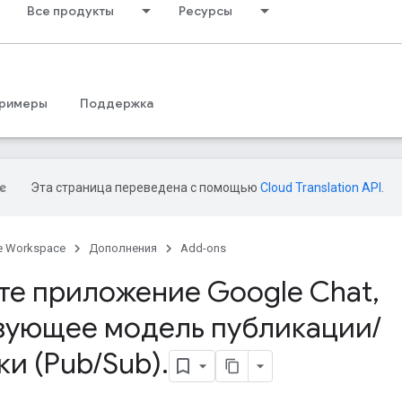
Все продукты
Ресурсы
римеры
Поддержка
Эта страница переведена с помощью
Cloud Translation API
.
e Workspace
Дополнения
Add-ons
те приложение Google Chat
,
зующее модель публикации
/
ки (Pub
/
Sub)
.