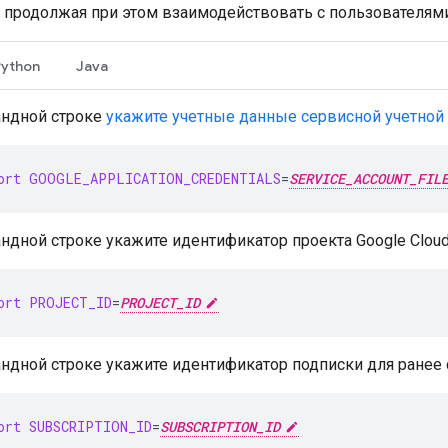
 продолжая при этом взаимодействовать с пользователями
Python
Java
андной строке
укажите учетные данные сервисной учетной
ort
GOOGLE_APPLICATION_CREDENTIALS
=
SERVICE_ACCOUNT_FIL
ндной строке укажите идентификатор проекта Google Cloud
ort
PROJECT_ID
=
PROJECT_ID
ндной строке укажите идентификатор подписки для ранее 
ort
SUBSCRIPTION_ID
=
SUBSCRIPTION_ID