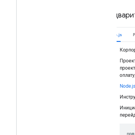
Тестировать и отлаживать
Журналы ошибок запросов
Предвари
Рекомендации
Ограничения
Node.js
Глоссарий
Обновите устаревшие дополнения
Корпо
Проект
проект
Разработка дополнений для
оплату
редактора
Обзор
Node.j
Краткое руководство
Инстр
Жизненный цикл авторизации
Манифест
Инициа
Области применения
перейд
Создавайте HTML-интерфейсы
Расширить Google Таблицы
npm
Расширить Документы Google