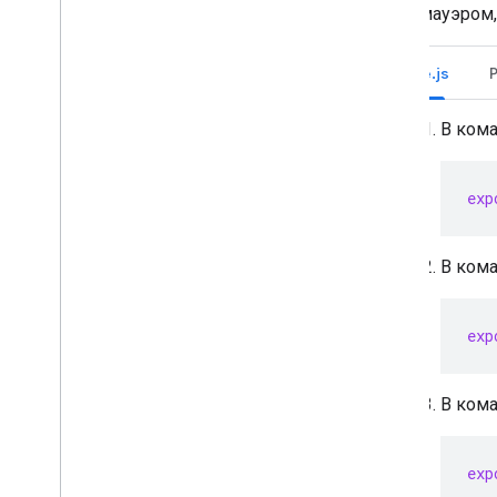
брандмауэром,
Node.js
В ком
exp
В кома
exp
В кома
exp