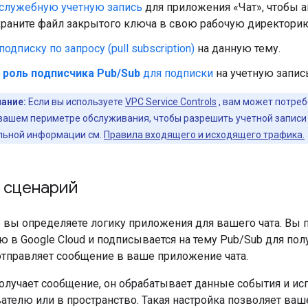
 служебную учетную запись
для приложения «Чат», чтобы 
охраните файл закрытого ключа в свою рабочую директори
одписку по запросу (pull subscription)
на данную тему.
е
роль подписчика Pub/Sub
для подписки
на учетную запис
ание:
Если вы используете
VPC Service Controls
, вам может потре
вашем периметре обслуживания, чтобы разрешить учетной записи 
льной информации см.
Правила входящего и исходящего трафика.
 сценарий
 вы определяете логику приложения для вашего чата. Вы 
 в Google Cloud и подписывается на тему Pub/Sub для полу
отправляет сообщение в ваше приложение чата.
олучает сообщение, он обрабатывает данные события и исп
ателю или в пространство. Такая настройка позволяет ва