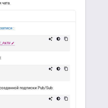
 чата.
 записи
:
E_PATH
:
созданной подписки Pub/Sub: