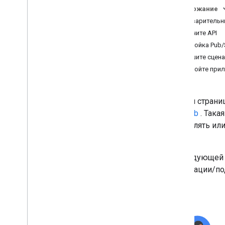
Настроить согласие OAuth
Содержание
Предварительн
Разработка дополнений для
Включите API
Google Workspace
Настройка Pub/
Обзор
Напишите сцен
Краткое руководство
Настройте прил
Манифесты
Области применения
Сборка с использованием конечных
На этой страни
точек HTTP
Pub/Sub
. Така
Карты сборки
отправлять ил
Расширение Gmail
.
Расширить Календарь Google
Расширьте Google Диск
На следующей 
Расширение возможностей
публикации/под
редакторов Google
Расширьте Google Чат
Обзор
Краткое руководство
Apps Script