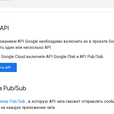
API
ванием API Google необходимо включить их в проекте Goog
ь один или несколько API.
 Google Cloud включите API Google Chat и API Pub/Sub.
те API
а Pub
/
Sub
тему Pub/Sub
, в которую API чата сможет отправлять соо
 на каждое приложение чата.