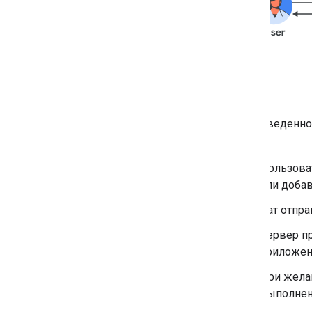
HTTP-сервис
Паб
/
саб
Комплект разработки агентов
(ADK)
Agent2Agent (A2A)
Агент2UI (A2UI)
Диалогфлоу ЕС
На приведенно
Dialogflow Cx
Chat:
Gemini Enterprise
Настройка приложения чата
Пользоват
Создание интерфейсов чата
или добав
Преобразовать интерактивное
Чат отпра
приложение чата в дополнение
Сервер п
Расширить Google Meet
приложени
Расширьте Google Workspace
Studio
При жела
выполнен
Подключите дополнение к
сторонним сервисам