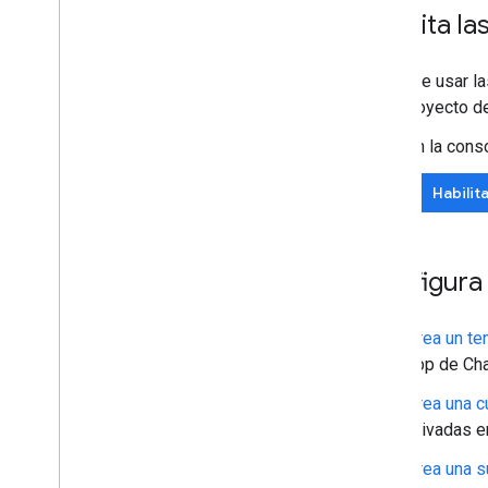
Habilita la
Prueba tu complemento
Prácticas recomendadas
Antes de usar l
Restricciones
solo proyecto d
En la cons
Publica un complemento
Descripción general
Habilita
Actualizar un complemento publicado
Configura
Crea un t
app de Cha
Crea una c
privadas en
Crea una s