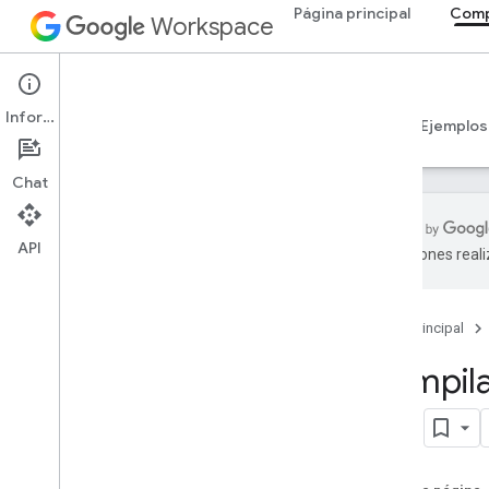
Página principal
Comp
Workspace
Add-ons
Información
Descripción general
Guías
Referencia
Ejemplos
Chat
API
traducciones real
Descripción general de los
complementos
Tipos de complementos
Página principal
Instala y autoriza complementos
Compila
Abrir y usar complementos
Sub
Comenzar
Desarrolla en Google Workspace
Configura el consentimiento de