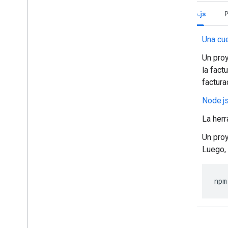
Prácticas recomendadas
Node.js
Restricciones
Glosario
Una cu
Un proy
Actualizar complementos heredados
la fact
factura
Desarrolla complementos del
Node.js
editor
Descripción general
La her
Guías de inicio rápido
Un proy
Ciclo de vida de la autorización
Luego, 
Manifiesto
Permisos
Compila interfaces HTML
npm
Extiende Hojas de cálculo de Google
Extiende Documentos de Google
Extiende Presentaciones de Google
Extiende Formularios de Google