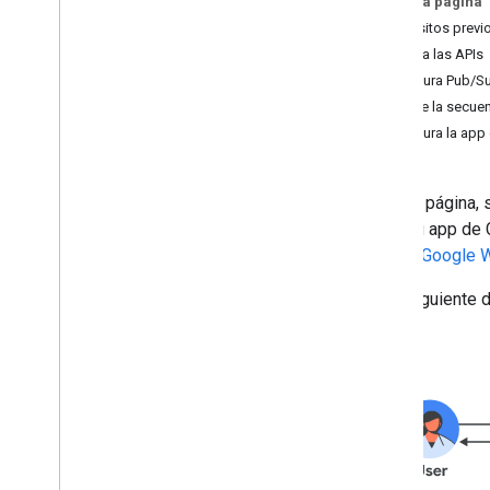
En esta página
OAuth
Requisitos previ
Habilita las APIs
Desarrolla complementos de
Configura Pub/S
Google Workspace
Escribe la secu
Descripción general
Configura la app
Guías de inicio rápido
Manifiestos
Permisos
En esta página,
Compila con extremos HTTP
útil si tu app d
Crea tarjetas
API de Google 
Extiende Gmail
Extiende Calendario de Google
En el siguiente 
Extiende Google Drive
Extender a los editores de Google
Amplía Google Chat
Descripción general
Guías de inicio rápido
Apps Script
Servicio HTTP