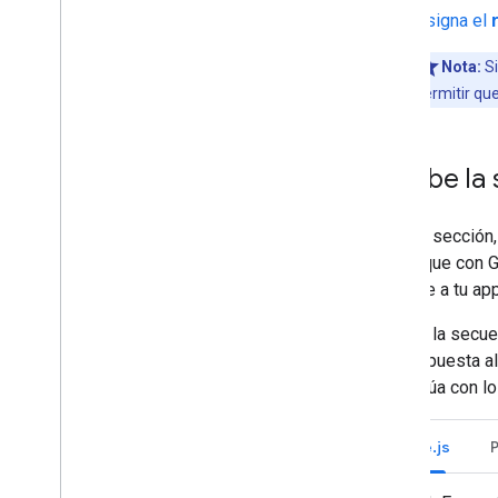
Asigna el
Nota:
Si
permitir qu
Escribe l
En esta sección,
autentique con 
mensaje a tu app
Cuando la secue
una respuesta al
interactúa con l
Node.js