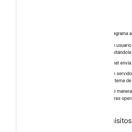
Pub
/
Sub
Kit de desarrollo de agentes
(ADK)
Agent2Agent (A2A)
Agent2UI (A2UI)
En el diagrama a
Dialogflow ES
Dialogflow CX
Un usuario
Gemini Enterprise
quitándola
Configura una app de Chat
Chat envía
Compila interfaces de Chat
Un servido
Convierte una app de Chat interactiva
al tema de
en un complemento
Extiende Google Meet
De manera 
Amplía Google Workspace Studio
otras oper
Conecta tu complemento a servicios de
terceros
Requisitos
Cómo probar y depurar
Registros de errores de consultas