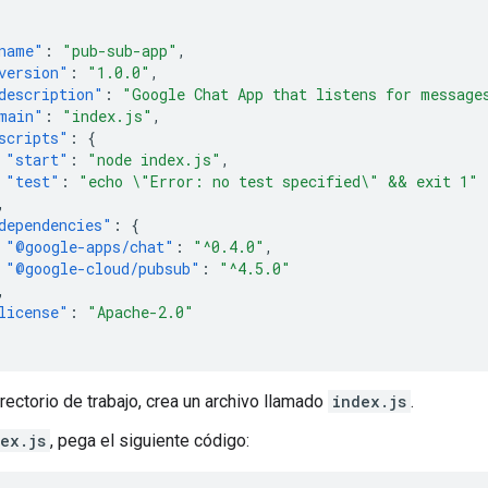
name"
:
"pub-sub-app"
,
version"
:
"1.0.0"
,
description"
:
"Google Chat App that listens for message
main"
:
"index.js"
,
scripts"
:
{
"start"
:
"node index.js"
,
"test"
:
"echo \"Error: no test specified\" && exit 1"
,
dependencies"
:
{
"@google-apps/chat"
:
"^0.4.0"
,
"@google-cloud/pubsub"
:
"^4.5.0"
,
license"
:
"Apache-2.0"
irectorio de trabajo, crea un archivo llamado
index.js
.
ex.js
, pega el siguiente código: