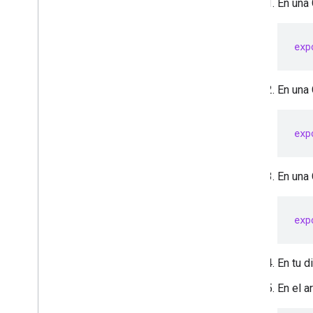
En una 
exp
En una 
exp
En una 
exp
En tu d
En el a