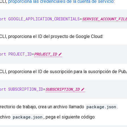
CLI,
proporciona las credenciales de la cuenta de servicio
:
ort
GOOGLE_APPLICATION_CREDENTIALS
=
SERVICE_ACCOUNT_FIL
CLI, proporciona el ID del proyecto de Google Cloud:
ort
PROJECT_ID
=
PROJECT_ID
CLI, proporciona el ID de suscripción para la suscripción de Pu
ort
SUBSCRIPTION_ID
=
SUBSCRIPTION_ID
irectorio de trabajo, crea un archivo llamado
package.json
.
rchivo
package.json
, pega el siguiente código: