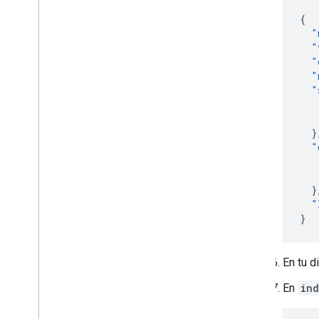
{
"
"
"
"
"
}
"
}
"
}
En tu d
En
ind