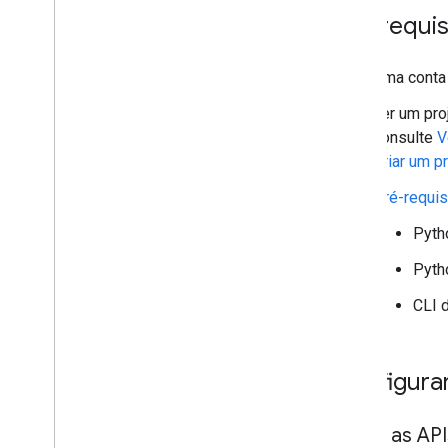
Pré-requis
Uma conta
Ter um pro
consulte
V
Criar um p
Pré-requis
Pytho
Pytho
CLI d
Configura
Ativar as AP