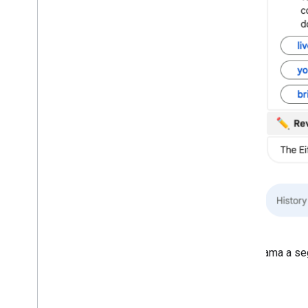
Práticas recomendadas
Restrições
Glossário
Fazer upgrade dos complementos
legados
Desenvolver complementos do
editor
Visão geral
Guias de início rápido
Ciclo de vida da autorização
Manifesto
Escopos
Criar interfaces HTML
O diagrama a se
Estender o Planilhas Google
Ampliar o Documentos Google
Ampliar o Apresentações Google
Estender o Formulários Google