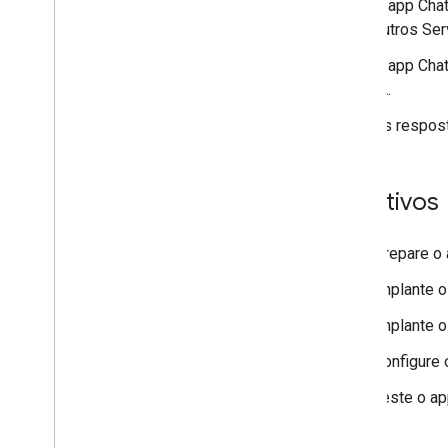
O app Chat
outros Se
O app Chat
IA.
As respost
Objetivos
Prepare o 
Implante o
Implante o
Configure 
Teste o ap