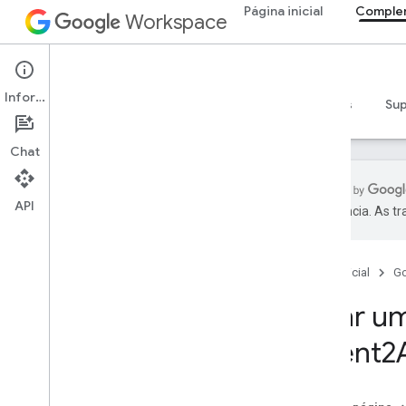
Página inicial
Comple
Workspace
Add-ons
Informações
Visão geral
Guias
Referência
Exemplos
Su
Chat
API
preferência. As t
Visão geral de complementos
Tipos de complementos
Página inicial
G
Instalar e autorizar complementos
Abrir e usar complementos
Criar u
Agent2
Começar
Desenvolver no Google Workspace
Configurar a permissão do OAuth