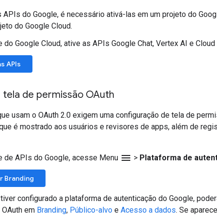
s APIs do Google, é necessário ativá-las em um projeto do Googl
jeto do Google Cloud.
 do Google Cloud, ative as APIs Google Chat, Vertex AI e Clou
as APIs
a tela de permissão OAuth
ue usam o OAuth 2.0 exigem uma configuração de tela de permis
que é mostrado aos usuários e revisores de apps, além de regis
menu
e de APIs do Google, acesse Menu
>
Plataforma de auten
r Branding
 tiver configurado a plataforma de autenticação do Google, pode
o OAuth em
Branding
,
Público-alvo
e
Acesso a dados
. Se apare