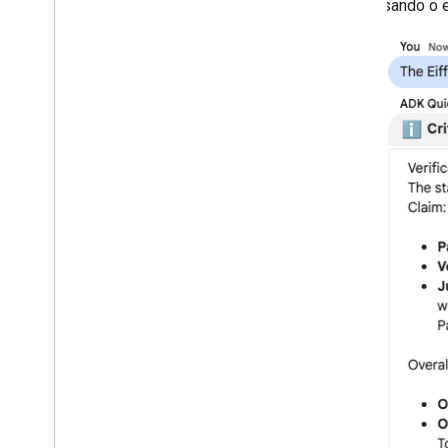
Kit de Desenvolvimento de
fatos usando o
Agente (ADK)
Agent2Agent (A2A)
Agent2UI (A2UI)
Dialogflow ES
Dialogflow CX
Gemini Enterprise
Configurar um app de chat
Criar interfaces de chat
Converter um app interativo do Chat
em um complemento
Extender o Google Meet
Ampliar o Google Workspace
Studio
Conectar o complemento a serviços de
terceiros
Testar e depurar
Registros de erros de consulta