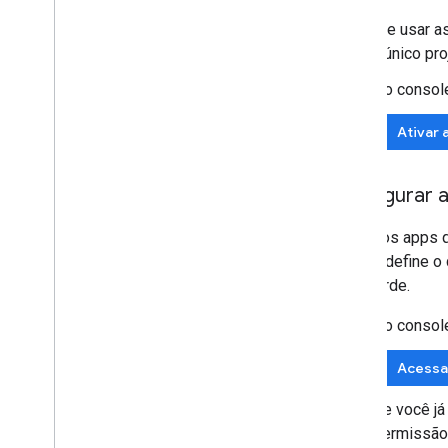
Antes de usar a
em um único pro
No console
Ativar 
Configurar 
Todos os apps q
do app define o 
mais tarde.
No consol
Acessa
Se você já
permissã