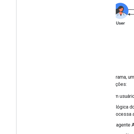
Testar o complemento
Práticas recomendadas
Restrições
Publicar um complemento
Visão geral
Atualizar um complemento publicado
No diagrama, um
informações:
Um usuári
A lógica 
processa 
O agente A