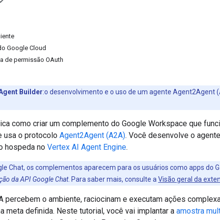
iente
 do Google Cloud
ela de permissão OAuth
 Agent Builder
:o desenvolvimento e o uso de um agente Agent2Agent (
lica como criar um complemento do Google Workspace que funci
e usa o protocolo
Agent2Agent (A2A)
. Você desenvolve o agent
o hospeda no
Vertex AI Agent Engine
.
gle Chat, os complementos aparecem para os usuários como apps do G
ação da API Google Chat
. Para saber mais, consulte a
Visão geral da exte
A percebem o ambiente, raciocinam e executam ações complexa
a meta definida. Neste tutorial, você vai implantar a
amostra mul