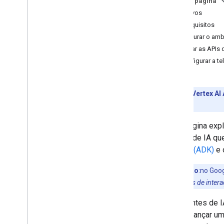
Nesta página
Objetivos
Desenvolver complementos do
Google Workspace
Pré-requisitos
Visão geral
Configurar o amb
Guias de início rápido
Ativar as APIs
Manifestos
Configurar a t
Escopos
Criar usando endpoints HTTP
Criar cards
Prévia da Vertex AI
Estender o Gmail
completa
.
Ampliar o Google Agenda
Esta página exp
Ampliar o Google Drive
agente de IA qu
Ampliar Editores do Google
Agente (ADK)
e 
Ampliar o Google Chat
Visão geral
Observação
:no Goo
Guias de início rápido
usando
eventos de inter
Apps Script
Serviço HTTP
Os agentes de I
Pub
/
Sub
para alcançar um