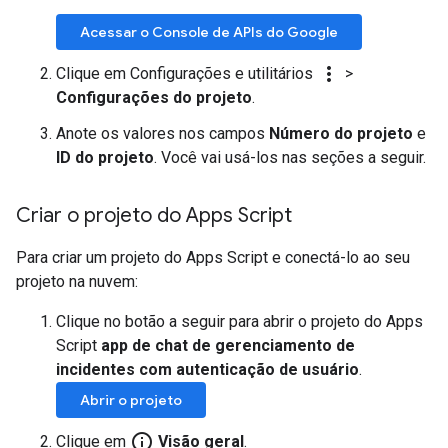
Acessar o Console de APIs do Google
more_vert
Clique em Configurações e utilitários
>
Configurações do projeto
.
Anote os valores nos campos
Número do projeto
e
ID do projeto
. Você vai usá-los nas seções a seguir.
Criar o projeto do Apps Script
Para criar um projeto do Apps Script e conectá-lo ao seu
projeto na nuvem:
Clique no botão a seguir para abrir o projeto do Apps
Script
app de chat de gerenciamento de
incidentes com autenticação de usuário
.
Abrir o projeto
info_outline
Clique em
Visão geral
.