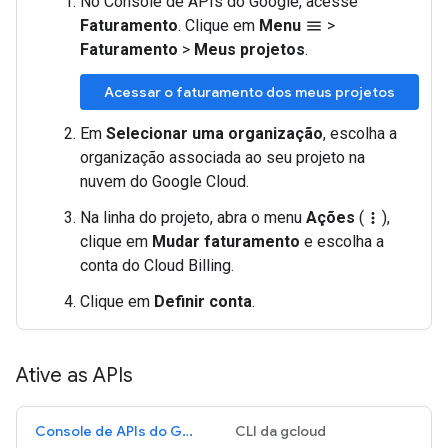
No Console de APIs do Google, acesse
Faturamento
. Clique em
Menu
>
menu
Faturamento
>
Meus projetos
.
Acessar o faturamento dos meus projetos
Em
Selecionar uma organização
, escolha a
organização associada ao seu projeto na
nuvem do Google Cloud.
Na linha do projeto, abra o menu
Ações
(
),
more_vert
clique em
Mudar faturamento
e escolha a
conta do Cloud Billing.
Clique em
Definir conta
.
Ative as APIs
Console de APIs do Google
CLI da gcloud