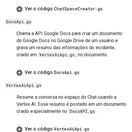
Ver o código
Chat
Space
Creator
.
gs
DocsApi.gs
Chama a API Google Docs para criar um documento
do Google Docs no Google Drive de um usuário e
grava um resumo das informações do incidente,
criado em
VertexAiApi.gs
, no documento.
Ver o código
Docs
Api
.
gs
VertexAiApi.gs
Resume a conversa no espaço do Chat usando a
Vertex AI. Esse resumo é postado em um documento
criado especialmente no
DocsAPI.gs
.
Ver o código
Vertex
Ai
Api
.
gs