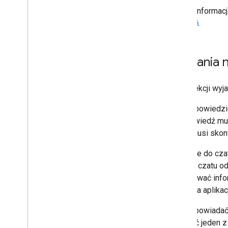
Więcej informac
zdarzeń
.
Działania 
W tej sekcji wy
Aby odpowiedzie
a odpowiedź mus
czatu musi skon
Aplikacje do cz
obsługi czatu o
rejestrować inf
działania aplikac
Aby odpowiadać 
zwracać jeden z