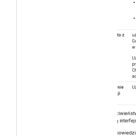
Sprawdzone metody
Ograniczenia
Publikowanie dodatku
Usunięto z
uż
pokoju
Go
Przegląd
w 
Aktualizowanie opublikowanego
dodatku
U
pr
C
a
Polecenie
U
aplikacji
W przeciwieństw
pomocą interfejs
Aby odpowiedzie