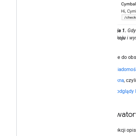
Tworzenie interfejsów Google Chat
Przegląd
Wysyłanie wiadomości
Reagowanie na polecenia
Tworzenie interaktywnych
Ilustracja 1.
Gdy 
dialogów
pokoju
i wy
Zbieranie i przetwarzanie
informacji
Podgląd linków w
Aplikacje do obs
wiadomościach w Google Chat
Wiadomoś
Przekształcanie interaktywnej
aplikacji do czatu w dodatek
Okna
, czy
Rozszerzanie Google Meet
Podglądy 
Rozszerzanie Google Workspace
Studio
Łączenie dodatku z usługami innych
Aktywator
firm
Testowanie i debugowanie
W tej sekcji op
Logi błędów zapytań