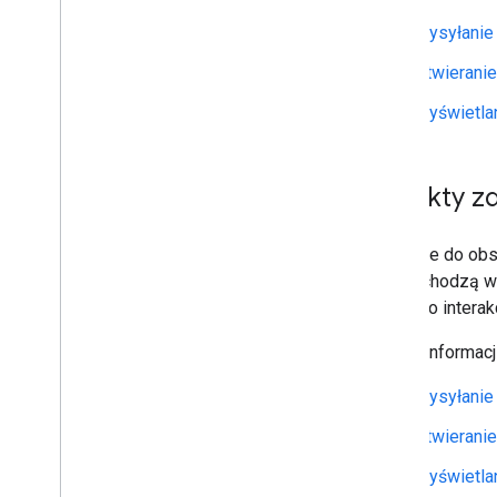
Wysyłanie
Otwieranie
Wyświetla
Obiekty z
Aplikacje do ob
Chat wchodzą w i
danych o interak
Więcej informac
Wysyłanie
Otwieranie
Wyświetla