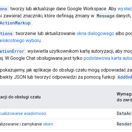
ons
: tworzy lub aktualizuje dane Google Workspace. Aby
wysłać
i zawierać znaczniki, które definiują zmiany w
Message
danych,
ActionMarkup
.
tions
: tworzenie lub aktualizowanie
okna dialogowego
albo po
elokrotnego wyboru
.
ationError
: wyświetla użytkownikom kartę autoryzacji, aby mo
j. W Google Chat obsługiwana jest tylko
podstawowa karta autor
 pokazujemy, jak aplikacje do obsługi czatu mogą odpowiadać za
biekty JSON lub tworzyć odpowiedzi za pomocą funkcji
AddOn
Wymaga
acji do obsługi czatu
do zwró
Data
Ac
ktualizowanie wiadomości
Render
alizowanie i zamykanie
okien
.