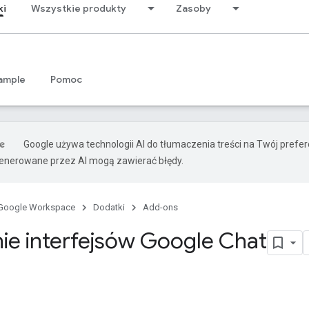
ki
Wszystkie produkty
Zasoby
ample
Pomoc
Google używa technologii AI do tłumaczenia treści na Twój prefe
nerowane przez AI mogą zawierać błędy.
Google Workspace
Dodatki
Add-ons
ie interfejsów Google Chat