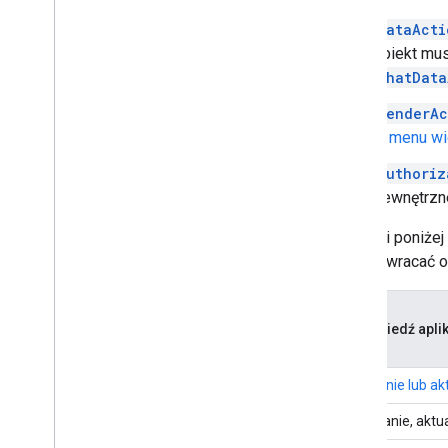
DataActi
obiekt mus
chatData
RenderAc
w
menu wi
Authoriz
zewnętrzne
W tabeli poniżej
mogą zwracać o
Odpowiedź aplik
Wysyłanie lub a
Otwieranie, aktu