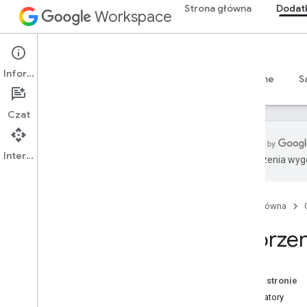
Strona główna
Dodat
Workspace
Add-ons
Informacje
Przegląd
Przewodniki
Materiały referencyjne
S
Czat
Interfejs API
Tłumaczenia wyge
Dodatki
Typy dodatków
Strona główna
Instalowanie i autoryzowanie
dodatków
Tworzen
Otwieranie i używanie dodatków
Rozpocznij
Na tej stronie
Programuj w Google Workspace
Aktywatory
Skonfiguruj zgodę OAuth