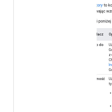
Sprawdzone metody
Aktywatory
to ko
Ograniczenia
np. używając wzm
Słownik
W tabeli poniżej
Uaktualnianie starszych dodatków
Wyzwalacz
O
Tworzenie dodatków do edytora
Dodano do
Uż
pokoju
Go
Przegląd
z 
Krótkie wprowadzenia
C
Cykl życia autoryzacji
In
Plik manifestu
G
Zakresy
Wiadomość
U
Tworzenie interfejsów HTML
t
Rozszerzenie Arkuszy Google
Rozszerzenie Dokumentów Google
Rozszerzanie Prezentacji Google
Rozszerzenie Formularzy Google
Testowanie dodatku