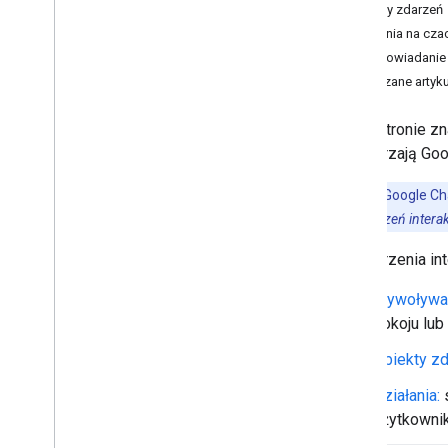
Obiekty zdarzeń
Działania na cza
Tworzenie dodatków do Google
Odpowiadanie 
Workspace
Powiązane artyku
Przegląd
Krótkie wprowadzenia
Na tej stronie 
Pliki manifestu
rozszerzają Goo
Zakresy
Tworzenie przy użyciu punktów
końcowych HTTP
Uwaga:
w Google Cha
Karty budowania
pomocą
wydarzeń interak
Przedłuż Gmaila
Do tworzenia int
Rozszerzenie Kalendarza Google
Rozszerz Dysk Google
Wywoływa
Rozszerzenie edytorów Google
pokoju lub
Rozszerz możliwości Google Chat
Obiekty zd
Przegląd
Krótkie wprowadzenia
Działania:
s
Konfigurowanie aplikacji Google
użytkownik
Chat