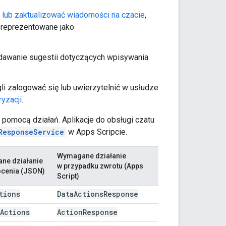
 lub zaktualizować wiadomości na czacie
,
 reprezentowane jako
dawanie sugestii dotyczących wpisywania
gli zalogować się lub uwierzytelnić w usłudze
yzacji
.
 pomocą działań. Aplikacje do obsługi czatu
ResponseService
w Apps Scripcie.
Wymagane działanie
ne działanie
w przypadku zwrotu (Apps
cenia (JSON)
Script)
tions
Data
Actions
Response
Actions
Action
Response