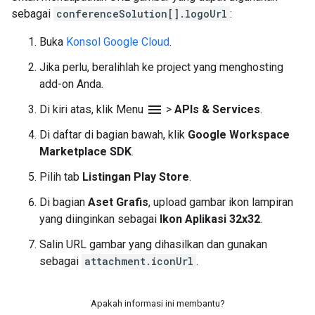
sebagai
conferenceSolution[].logoUrl
:
Buka
Konsol Google Cloud
.
Jika perlu, beralihlah ke project yang menghosting
add-on Anda.
menu
Di kiri atas, klik Menu
>
APIs & Services
.
Di daftar di bagian bawah, klik
Google Workspace
Marketplace SDK
.
Pilih tab
Listingan Play Store
.
Di bagian
Aset Grafis
, upload gambar ikon lampiran
yang diinginkan sebagai
Ikon Aplikasi 32x32
.
Salin URL gambar yang dihasilkan dan gunakan
sebagai
attachment.iconUrl
.
Apakah informasi ini membantu?