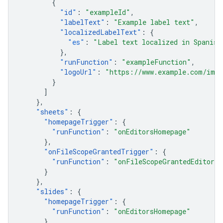
{
"
id
"
:
"exampleId"
,
"
labelText
"
:
"Example label text"
,
"
localizedLabelText
"
:
{
"es"
:
"Label text localized in Spanish
},
"
runFunction
"
:
"exampleFunction"
,
"
logoUrl
"
:
"https://www.example.com/imag
}
]
},
"
sheets
"
:
{
"
homepageTrigger
"
:
{
"
runFunction
"
:
"onEditorsHomepage"
},
"
onFileScopeGrantedTrigger
"
:
{
"
runFunction
"
:
"onFileScopeGrantedEditors"
}
},
"
slides
"
:
{
"
homepageTrigger
"
:
{
"
runFunction
"
:
"onEditorsHomepage"
},