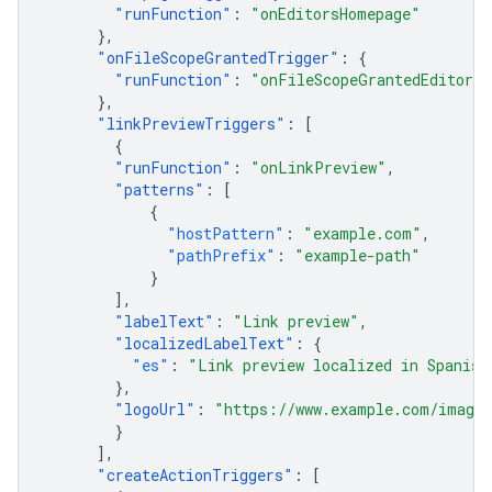
"
runFunction
"
:
"onEditorsHomepage"
},
"
onFileScopeGrantedTrigger
"
:
{
"
runFunction
"
:
"onFileScopeGrantedEditors"
},
"
linkPreviewTriggers
"
:
[
{
"
runFunction
"
:
"onLinkPreview"
,
"
patterns
"
:
[
{
"hostPattern"
:
"example.com"
,
"pathPrefix"
:
"example-path"
}
],
"
labelText
"
:
"Link preview"
,
"
localizedLabelText
"
:
{
"es"
:
"Link preview localized in Spanish
},
"
logoUrl
"
:
"https://www.example.com/images
}
],
"
createActionTriggers
"
:
[