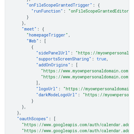
"
onFileScopeGrantedTrigger
"
:
{
"
runFunction
"
:
"onFileScopeGrantedEditors"
}
},
"
meet
"
:
{
"
homepageTrigger
"
,
"
Web
"
:
[
{
"
sidePanelUrl
"
:
"https://myownpersonaldo
"
supportsScreenSharing
"
:
true
,
"
addOnOrigins
"
:
[
"https://www.myownpersonaldomain.com"
,
"https://www.myownpersonaldomain.com:4
],
"
logoUrl
"
:
"https://myownpersonaldomain.
"
darkModeLogoUrl
"
:
"https://myownpersona
}
},
},
"
oauthScopes
"
:
[
"https://www.googleapis.com/auth/calendar.addo
"https://www.googleapis.com/auth/calendar.addo