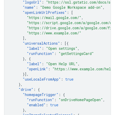
"
logoUrl
"
:
"https://ssl.gstatic.com/docs/scr
"
name
"
:
"Demo Google Workspace add-on"
,
"
openLinkUrlPrefixes
"
:
[
"https://mail.google.com/"
,
"https://script.google.com/a/google.com/d/
"https://drive.google.com/a/google.com/fil
"https://www.example.com/"
],
"
universalActions
"
:
[{
"
label
"
:
"Open settings"
,
"
runFunction
"
:
"getSettingsCard"
},
{
"
label
"
:
"Open Help URL"
,
"
openLink
"
:
"https://www.example.com/help
}],
"
useLocaleFromApp
"
:
true
},
"
drive
"
:
{
"
homepageTrigger
"
:
{
"
runFunction
"
:
"onDriveHomePageOpen"
,
"
enabled
"
:
true
},