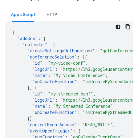
Apps Script
HTTP
{
"
addOns
"
:
{
"
calendar
"
:
{
"
createSettingsUrlFunction
"
:
"getConferenceS
"
conferenceSolution
"
:
[{
"
id
"
:
"my-video-conf"
,
"
logoUrl
"
:
"https://lh3.googleusercontent.
"
name
"
:
"My Video Conference"
,
"
onCreateFunction
"
:
"onCreateMyVideoConfer
},
{
"
id
"
:
"my-streamed-conf"
,
"
logoUrl
"
:
"https://lh3.googleusercontent.
"
name
"
:
"My Streamed Conference"
,
"
onCreateFunction
"
:
"onCreateMyStreamedCon
}],
"
currentEventAccess
"
:
"READ_WRITE"
,
"
eventOpenTrigger
"
:
{
"
runFunction
"
:
"onCalendarEventOpen"