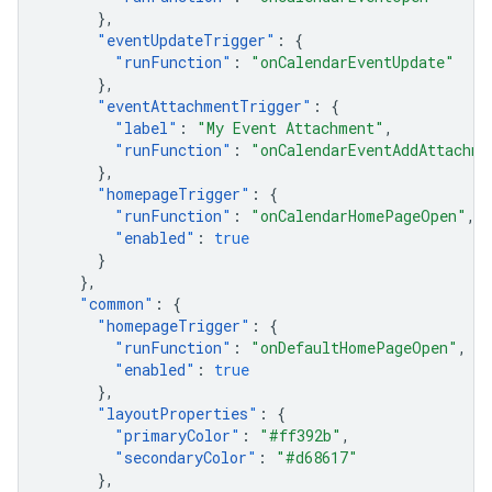
},
"
eventUpdateTrigger
"
:
{
"
runFunction
"
:
"onCalendarEventUpdate"
},
"
eventAttachmentTrigger
"
:
{
"
label
"
:
"My Event Attachment"
,
"
runFunction
"
:
"onCalendarEventAddAttachme
},
"
homepageTrigger
"
:
{
"
runFunction
"
:
"onCalendarHomePageOpen"
,
"
enabled
"
:
true
}
},
"
common
"
:
{
"
homepageTrigger
"
:
{
"
runFunction
"
:
"onDefaultHomePageOpen"
,
"
enabled
"
:
true
},
"
layoutProperties
"
:
{
"
primaryColor
"
:
"#ff392b"
,
"
secondaryColor
"
:
"#d68617"
},