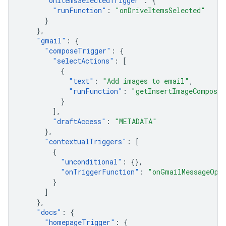
"
onItemsSelectedTrigger
"
:
{
"
runFunction
"
:
"onDriveItemsSelected"
}
},
"
gmail
"
:
{
"
composeTrigger
"
:
{
"
selectActions
"
:
[
{
"
text
"
:
"Add images to email"
,
"
runFunction
"
:
"getInsertImageComposeC
}
],
"
draftAccess
"
:
"METADATA"
},
"
contextualTriggers
"
:
[
{
"
unconditional
"
:
{},
"
onTriggerFunction
"
:
"onGmailMessageOpe
}
]
},
"
docs
"
:
{
"
homepageTrigger
"
:
{