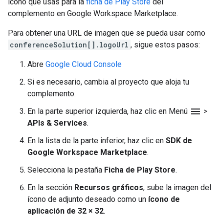
ícono que usas para la
ficha de Play Store
del
complemento en Google Workspace Marketplace.
Para obtener una URL de imagen que se pueda usar como
conferenceSolution[].logoUrl
, sigue estos pasos:
Abre
Google Cloud Console
Si es necesario, cambia al proyecto que aloja tu
complemento.
menu
En la parte superior izquierda, haz clic en Menú
>
APIs & Services
.
En la lista de la parte inferior, haz clic en
SDK de
Google Workspace Marketplace
.
Selecciona la pestaña
Ficha de Play Store
.
En la sección
Recursos gráficos
, sube la imagen del
ícono de adjunto deseado como un
ícono de
aplicación de 32 × 32
.