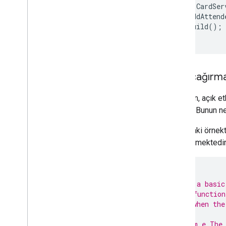
return
CardSer
.
addAttend
.
build
();
}
Geri çağırma
Bu işlem, açık et
gerekir. Bunun n
Aşağıdaki örnekte
gösterilmektedir
/**
 * Build a basic
 * This function
 * a UI when the
 *
 * @param e The 