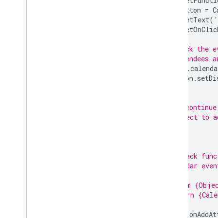
.
setFuncti
Eklentinizi test etme
var
button
=
C
.
setText
(
'
En İyi Uygulamalar
.
setOnClic
Kısıtlamalar
// Check the e
// attendees a
Eklenti yayınlama
if
(
!
e
.
calenda
Genel bakış
button
.
setDi
Yayınlanmış bir eklentiyi güncelleme
}
// ...continue
// object to a
}
/**
 * Callback func
 * Calendar even
 *
 * @param {Objec
 * @return {Cale
 */
function
onAddAt