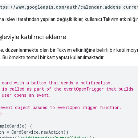
ttps://www.googleapis.com/auth/calendar.addons.curre
a işlevi tarafından yapılan değişiklikler, kullanıcı Takvim etkinl
şleviyle katılımcı ekleme
e, düzenlenmekte olan bir Takvim etkinliğine belirli bir katılımcıy
 Bu örnekte temel bir kart yapısı kullanılmaktadır:
 card with a button that sends a notification.
 is called as part of the eventOpenTrigger that builds
 user opens an event.
event object passed to eventOpenTrigger function.
}
mpleCard
(
e
)
{
on
=
CardService
.
newAction
()