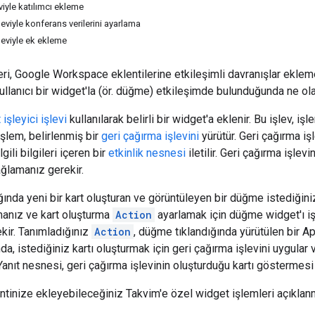
viyle katılımcı ekleme
leviyle konferans verilerini ayarlama
leviyle ek ekleme
i, Google Workspace eklentilerine etkileşimli davranışlar eklemen
ullanıcı bir widget'la (ör. düğme) etkileşimde bulunduğunda ne ola
işleyici işlevi
kullanılarak belirli bir widget'a eklenir. Bu işlev, iş
işlem, belirlenmiş bir
geri çağırma işlevini
yürütür. Geri çağırma işl
lgili bilgileri içeren bir
etkinlik nesnesi
iletilir. Geri çağırma işlev
ğlamanız gerekir.
ığında yeni bir kart oluşturan ve görüntüleyen bir düğme istediğin
manız ve kart oluşturma
Action
ayarlamak için düğme widget'ı işl
kir. Tanımladığınız
Action
, düğme tıklandığında yürütülen bir 
mda, istediğiniz kartı oluşturmak için geri çağırma işlevini uygular 
nıt nesnesi, geri çağırma işlevinin oluşturduğu kartı göstermesi i
ntinize ekleyebileceğiniz Takvim'e özel widget işlemleri açıklan