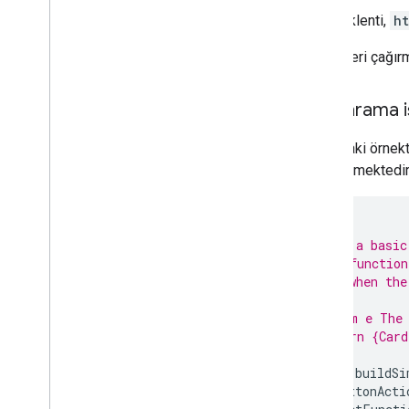
En iyi uygulamalar
Eklenti,
h
Kısıtlamalar
Sözlük
İşlem geri çağırm
Eski eklentileri yeni sürüme geçir
Geri arama i
Aşağıdaki örnekt
Düzenleyici eklentileri geliştirme
gösterilmektedir.
Genel bakış
Hızlı başlangıç kılavuzları
Yetkilendirme yaşam döngüsü
/**
Manifest
 * Build a basic
 * This function
Kapsamlar
 * a UI when the
HTML arayüzleri oluşturun
 *
Google E-Tablolar'ı genişletme
 * @param e The 
Google Dokümanlar'ın Kapsamını
 * @return {Card
Genişletin
 */
Google Slaytlar'ı Genişletme
function
buildSi
Google Forms'u genişletme
var
buttonActi