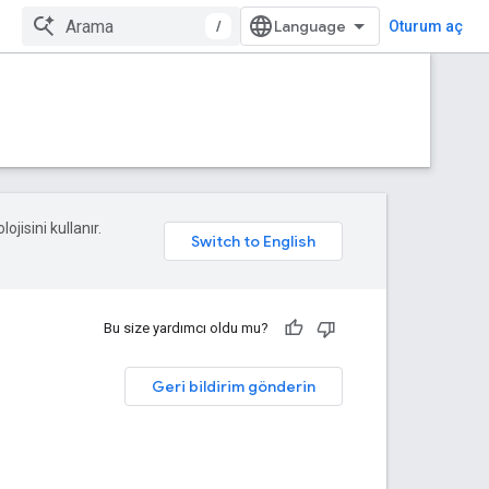
/
Oturum aç
ojisini kullanır.
Bu size yardımcı oldu mu?
Geri bildirim gönderin