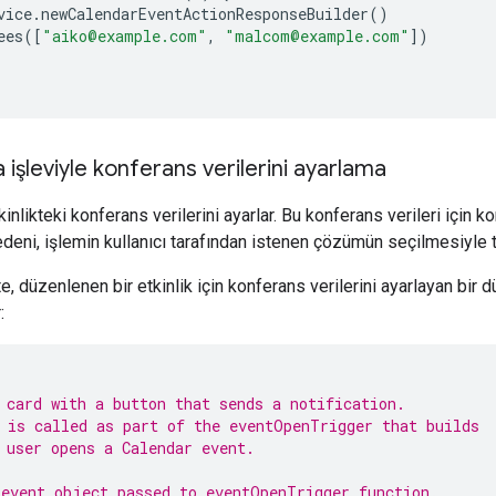
vice
.
newCalendarEventActionResponseBuilder
()
ees
([
"aiko@example.com"
,
"malcom@example.com"
])
 işleviyle konferans verilerini ayarlama
kinlikteki konferans verilerini ayarlar. Bu konferans verileri için 
edeni, işlemin kullanıcı tarafından istenen çözümün seçilmesiyle 
, düzenlenen bir etkinlik için konferans verilerini ayarlayan bir 
:
 card with a button that sends a notification.
 is called as part of the eventOpenTrigger that builds
 user opens a Calendar event.
event object passed to eventOpenTrigger function.