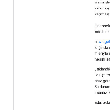
Geri arama işle
Google Workspace eklentileri
Geri çağırma iş
geliştirme
Geri çağırma iş
Genel bakış
Hızlı başlangıç kılavuzları
Action
nesneler
Manifestler
arayüzünde bir k
Kapsamlar
HTTP uç noktalarını kullanarak
Bir işlem,
widget 
oluşturma
Tetiklendiğinde 
Kart oluşturma
etkileşimleriyle i
Gmail'in Kapsamını Genişletin
döndürmesini sa
Google Takvim'i Genişletin
Genel bakış
Örneğin, tıkland
Takvim arayüzleri oluşturma
widget'ı oluştur
Takvim işlemleri
kullanmanız gere
belirtir. Bu duru
Üçüncü taraf konferans
döndürürsünüz. Ya
toplantılarına genel bakış
Takvim konferansı hızlı başlangıç
Bu sayfada, ekle
kılavuzu