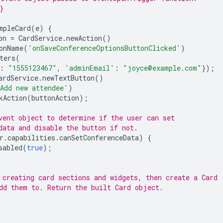
}
mpleCard
(
e
)
{
on
=
CardService
.
newAction
()
onName
(
'onSaveConferenceOptionsButtonClicked'
)
ters
(
:
"1555123467"
,
'adminEmail'
:
"joyce@example.com"
});
ardService
.
newTextButton
()
Add new attendee'
)
kAction
(
buttonAction
);
vent object to determine if the user can set
data and disable the button if not.
r
.
capabilities
.
canSetConferenceData
)
{
sabled
(
true
);
 creating card sections and widgets, then create a Card
dd them to. Return the built Card object.