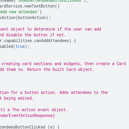
onName
(
'onAddAttendeesButtonClicked'
);
ardService
.
newTextButton
()
Add new attendee'
)
kAction
(
buttonAction
);
vent object to determine if the user can add
nd disable the button if not.
r
.
capabilities
.
canAddAttendees
)
{
sabled
(
true
);
 creating card sections and widgets, then create a Card
dd them to. Return the built Card object.
tion for a button action. Adds attendees to the
t being edited.
t} e The action event object.
ndarEventActionResponse}
tendeesButtonClicked
(
e
)
{