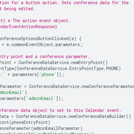
tion for a button action. Sets conference data for the
t being edited.
t} e The action event object.
ndarEventActionResponse}
onferenceOptionsButtonClicked
(
e
)
{
=
e
.
commonEventObject
.
parameters
;
ntry point and a conference parameter.
Point
=
ConferenceDataService
.
newEntryPoint
()
ntType
(
ConferenceDataService
.
EntryPointType
.
PHONE
)
:'
+
parameters
[
'phone'
]);
Parameter
=
ConferenceDataService
.
newConferenceParamete
dminEmail'
)
parameters
[
'adminEmail'
]);
nference data object to set to this Calendar event.
Data
=
ConferenceDataService
.
newConferenceDataBuilder
()
oint
(
phoneEntryPoint
)
enceParameter
(
adminEmailParameter
)