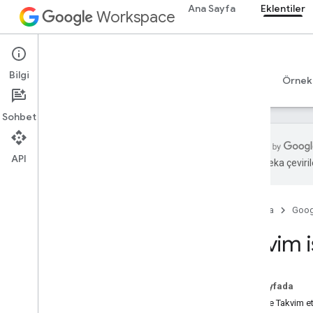
Ana Sayfa
Eklentiler
Workspace
Add-ons
Bilgi
Genel bakış
Rehberler
Başvuru Kaynakları
Örnek
Sohbet
API
Yapay zeka çevirile
Eklentilere genel bakış
Eklenti türleri
Ana Sayfa
Goog
Eklentileri yükleme ve yetkilendirme
Eklentileri açma ve kullanma
Takvim i
Başlama
Google Workspace'te geliştirme
Bu sayfada
OAuth iznini yapılandırın
Google Takvim et