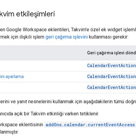
vim etkileşimleri
en Google Workspace eklentileri, Takvim'e özel ek widget işlemleri
mek için ilişkili işlem
geri çağırma işlevini
kullanması gerekir:
Geri çağırma işlevi dön
CalendarEventActio
CalendarEventActio
rini ayarlama
CalendarEventActio
rini ve yanıt nesnelerini kullanmak için aşağıdakilerin tümü doğru
anıcıda açık bir Takvim etkinliği varken tetiklenir.
rkspace eklentisinin
addOns.calendar.currentEventAccess
lanmıştır.