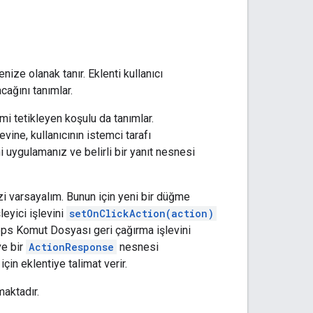
ize olanak tanır. Eklenti kullanıcı
cağını tanımlar.
lemi tetikleyen koşulu da tanımlar.
evine, kullanıcının istemci tarafı
ini uygulamanız ve belirli bir yanıt nesnesi
izi varsayalım. Bunun için yeni bir düğme
eyici işlevini
setOnClickAction(action)
Apps Komut Dosyası geri çağırma işlevini
ve bir
ActionResponse
nesnesi
çin eklentiye talimat verir.
maktadır.