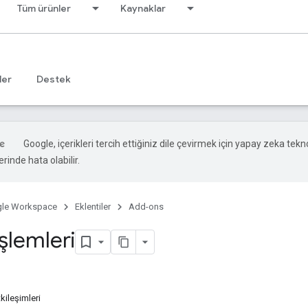
Tüm ürünler
Kaynaklar
ler
Destek
Google, içerikleri tercih ettiğiniz dile çevirmek için yapay zeka teknol
rinde hata olabilir.
le Workspace
Eklentiler
Add-ons
şlemleri
kileşimleri