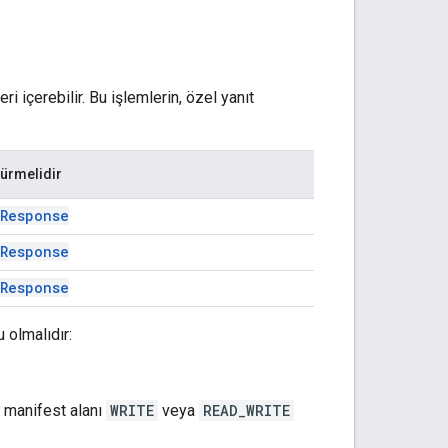
 içerebilir. Bu işlemlerin, özel yanıt
dürmelidir
nResponse
nResponse
nResponse
 olmalıdır:
manifest alanı
WRITE
veya
READ_WRITE