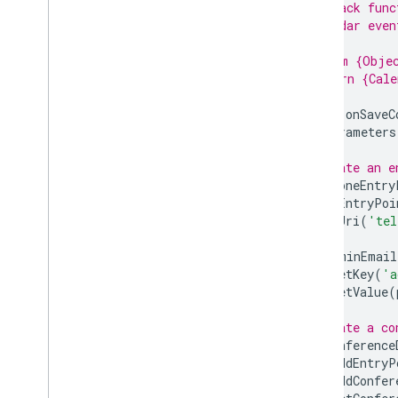
 * Callback func
 * Calendar even
 *
 * @param {Objec
 * @return {Cale
 */
function
onSaveC
var
parameters
// Create an e
var
phoneEntry
.
setEntryPoi
.
setUri
(
'tel
var
adminEmail
.
setKey
(
'a
.
setValue
(
// Create a co
var
conference
.
addEntryP
.
addConfer