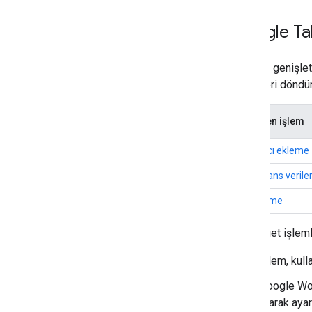
Konferans eklentileri oluşturun
Üçüncü taraf konferanslar oluşturma
Google Tak
Takvim konferansı değişikliklerini
senkronize et
Konferans eklentisi ayarları ekle
Takvim'i genişlet
Konferans çözüm logoları sağlayın
nesneleri döndür
Ek simgeleri sağlayın
Denenen işlem
Google Drive'ı Genişletme
Google Düzenleyicileri'ni genişletme
Katılımcı ekleme
Google Chat'i genişletme
Konferans verile
Google Meet'in kapsamını
genişletme
Ek ekleme
Google Workspace Studio'nun
kapsamını genişletme
Bu widget işlemle
Eklentinizi üçüncü taraf hizmetlerine
İşlem, kull
bağlama
Test etme ve hata ayıklama
Google Wo
Sorgu hata günlükleri
olarak ayar