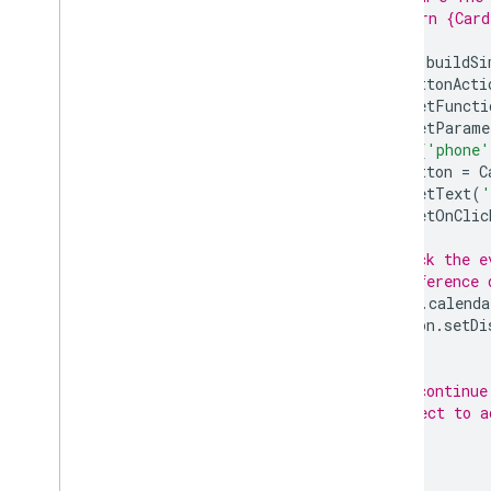
 * @return {Card
 */
function
buildSi
var
buttonActi
.
setFuncti
.
setParame
{
'phone'
var
button
=
C
.
setText
(
'
.
setOnClic
// Check the e
// conference 
if
(
!
e
.
calenda
button
.
setDi
}
// ...continue
// object to a
}
/**