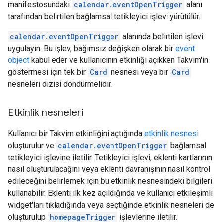
manifestosundaki
calendar.eventOpenTrigger
alanı
tarafından belirtilen bağlamsal tetikleyici işlevi yürütülür.
calendar.eventOpenTrigger
alanında belirtilen işlevi
uygulayın. Bu işlev, bağımsız değişken olarak bir
event
object
kabul eder ve kullanıcının etkinliği açıkken Takvim'in
göstermesi için tek bir
Card
nesnesi veya bir
Card
nesneleri dizisi döndürmelidir.
Etkinlik nesneleri
Kullanıcı bir Takvim etkinliğini açtığında
etkinlik nesnesi
oluşturulur ve
calendar.eventOpenTrigger
bağlamsal
tetikleyici işlevine iletilir. Tetikleyici işlevi, eklenti kartlarının
nasıl oluşturulacağını veya eklenti davranışının nasıl kontrol
edileceğini belirlemek için bu etkinlik nesnesindeki bilgileri
kullanabilir. Eklenti ilk kez açıldığında ve kullanıcı etkileşimli
widget'ları tıkladığında veya seçtiğinde etkinlik nesneleri de
oluşturulup
homepageTrigger
işlevlerine iletilir.