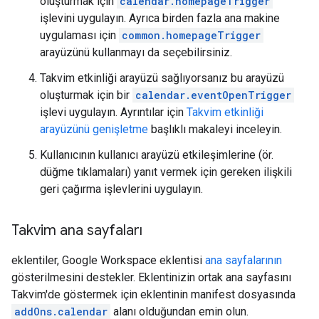
oluşturmak için
calendar.homepageTrigger
işlevini uygulayın. Ayrıca birden fazla ana makine
uygulaması için
common.homepageTrigger
arayüzünü kullanmayı da seçebilirsiniz.
Takvim etkinliği arayüzü sağlıyorsanız bu arayüzü
oluşturmak için bir
calendar.eventOpenTrigger
işlevi uygulayın. Ayrıntılar için
Takvim etkinliği
arayüzünü genişletme
başlıklı makaleyi inceleyin.
Kullanıcının kullanıcı arayüzü etkileşimlerine (ör.
düğme tıklamaları) yanıt vermek için gereken ilişkili
geri çağırma işlevlerini uygulayın.
Takvim ana sayfaları
eklentiler, Google Workspace eklentisi
ana sayfalarının
gösterilmesini destekler. Eklentinizin ortak ana sayfasını
Takvim'de göstermek için eklentinin manifest dosyasında
addOns.calendar
alanı olduğundan emin olun.