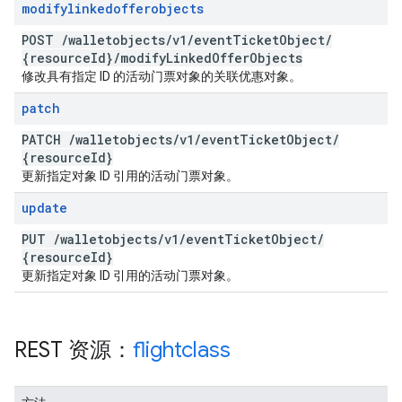
modifylinkedofferobjects
POST
/
walletobjects
/
v1
/
event
Ticket
Object
/
{resource
Id}
/
modify
Linked
Offer
Objects
修改具有指定 ID 的活动门票对象的关联优惠对象。
patch
PATCH
/
walletobjects
/
v1
/
event
Ticket
Object
/
{resource
Id}
更新指定对象 ID 引用的活动门票对象。
update
PUT
/
walletobjects
/
v1
/
event
Ticket
Object
/
{resource
Id}
更新指定对象 ID 引用的活动门票对象。
REST 资源：
flightclass