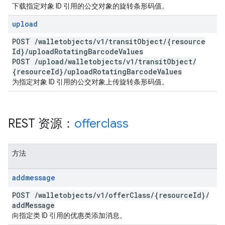
下载指定对象 ID 引用的公交对象的旋转条形码值。
upload
POST
/
walletobjects
/
v1
/
transit
Object
/
{resource
Id}
/
upload
Rotating
Barcode
Values
POST
/
upload
/
walletobjects
/
v1
/
transit
Object
/
{resource
Id}
/
upload
Rotating
Barcode
Values
为指定对象 ID 引用的公交对象上传旋转条形码值。
REST 资源：
offerclass
方法
addmessage
POST
/
walletobjects
/
v1
/
offer
Class
/
{resource
Id}
/
add
Message
向指定类 ID 引用的优惠类添加消息。