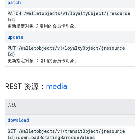
patch
PATCH
/
walletobjects
/
v1
/
loyalty
Object
/
{resource
Id}
更新指定对象 ID 引用的会员卡对象。
update
PUT
/
walletobjects
/
v1
/
loyalty
Object
/
{resource
Id}
更新指定对象 ID 引用的会员卡对象。
REST 资源：
media
方法
download
GET
/
walletobjects
/
v1
/
transit
Object
/
{resource
Id}
/
download
Rotating
Barcode
Values