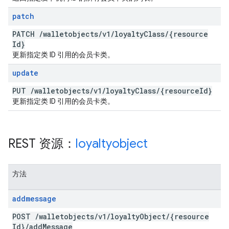
patch
PATCH
/
walletobjects
/
v1
/
loyalty
Class
/
{resource
Id}
更新指定类 ID 引用的会员卡类。
update
PUT
/
walletobjects
/
v1
/
loyalty
Class
/
{resource
Id}
更新指定类 ID 引用的会员卡类。
REST 资源：
loyaltyobject
方法
addmessage
POST
/
walletobjects
/
v1
/
loyalty
Object
/
{resource
Id}
/
add
Message