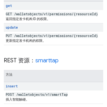
get
GET
/
walletobjects
/
v1
/
permissions
/
{resource
Id}
返回指定发卡机构 ID 的权限。
update
PUT
/
walletobjects
/
v1
/
permissions
/
{resource
Id}
更新指定发卡机构的权限。
REST 资源：
smarttap
方法
insert
POST
/
walletobjects
/
v1
/
smart
Tap
插入智能触碰。