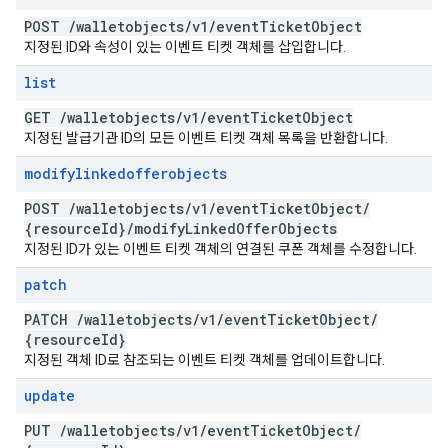
POST
/
walletobjects
/
v1
/
event
Ticket
Object
지정된 ID와 속성이 있는 이벤트 티켓 객체를 삽입합니다.
list
GET
/
walletobjects
/
v1
/
event
Ticket
Object
지정된 발급기관 ID의 모든 이벤트 티켓 객체 목록을 반환합니다.
modifylinkedofferobjects
POST
/
walletobjects
/
v1
/
event
Ticket
Object
/
{resource
Id}
/
modify
Linked
Offer
Objects
지정된 ID가 있는 이벤트 티켓 객체의 연결된 쿠폰 객체를 수정합니다.
patch
PATCH
/
walletobjects
/
v1
/
event
Ticket
Object
/
{resource
Id}
지정된 객체 ID로 참조되는 이벤트 티켓 객체를 업데이트합니다.
update
PUT
/
walletobjects
/
v1
/
event
Ticket
Object
/