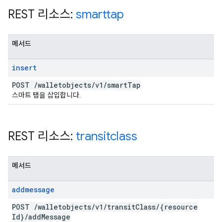
REST 리소스:
smarttap
메서드
insert
POST
/
walletobjects
/
v1
/
smart
Tap
스마트 탭을 삽입합니다.
REST 리소스:
transitclass
메서드
addmessage
POST
/
walletobjects
/
v1
/
transit
Class
/
{resource
Id}
/
add
Message