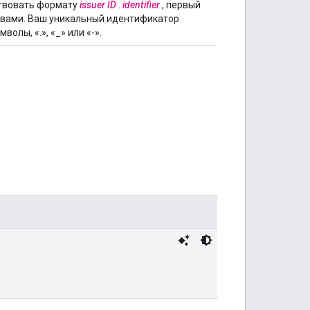
ствовать формату
issuer ID
.
identifier
, первый
я вами. Ваш уникальный идентификатор
лы, «.», «_» или «-».