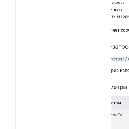
Подарочная карта
Тело запроса
Тело ответа
Эмитент
Области автор
JWT
Добавляет соо
Пропуск лояльности
HTTP-запро
СМИ
POST https:/
Предложить пропуск
URL-адрес исп
Разрешения
Параметры 
Умный кран
Параметры
Транзитный пропуск
resource
Id
транзитный класс
Обзор