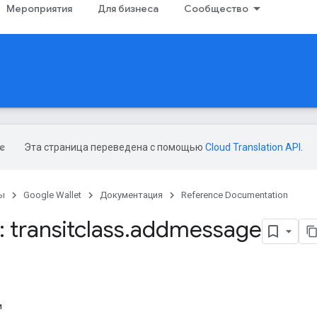
Мероприятия
Для бизнеса
Сообщество
Эта страница переведена с помощью
Cloud Translation API
.
ы
Google Wallet
Документация
Reference Documentation
 transitclass
.
addmessage
и