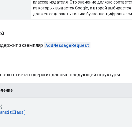
классов издателя. Это значение должно соответ
из которых выдается Google, а второй выбираетс
должен содержать только буквенно-цифровые симво
са
содержит экземпляр
AddMessageRequest
.
а
ха тело ответа содержит данные следующей структуры:
вление
{
ansitClass
)