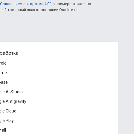
С указанием авторства 4.0"
, а примеры кода – по
нный товарный знак корпорации Oracle и ее
работка
roid
ome
base
le AI Studio
le Antigravity
le Cloud
le Play
 all