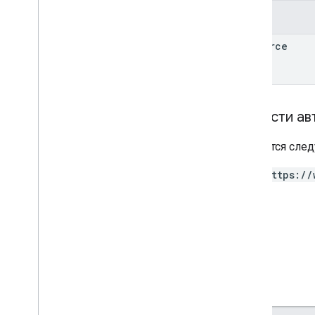
Поля
resource
Области ав
Требуется след
https://