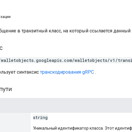
изации
бщение в транзитный класс, на который ссылается данный 
с
/walletobjects.googleapis.com/walletobjects/v1/trans
ользует синтаксис
транскодирования gRPC
.
пути
string
Уникальный идентификатор класса. Этот иденти