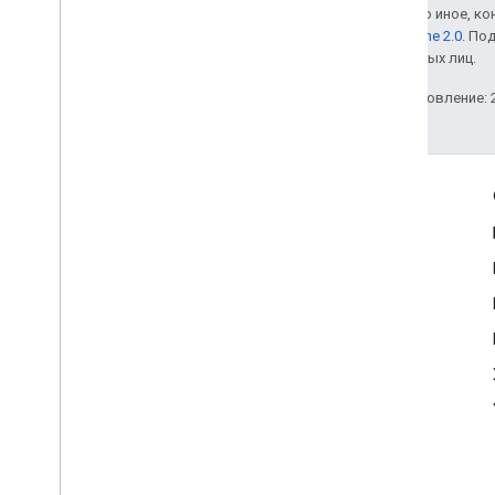
Если не указано иное, к
лицензии Apache 2.0
. По
аффилированных лиц.
Последнее обновление: 2
Полезные ссылки
Google Developer Program
Google Developer Groups
Google Developer Experts
Accelerators
Google Cloud & NVIDIA