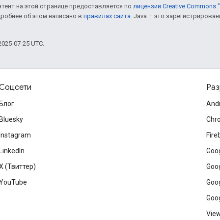
онтент на этой странице предоставляется по
лицензии Creative Commons "
дробнее об этом написано в
правилах сайта
. Java – это зарегистрирова
025-07-25 UTC.
Соцсети
Раз
Блог
And
Bluesky
Chr
Instagram
Fire
LinkedIn
Goog
X (Твиттер)
Goog
YouTube
Goog
Goog
View