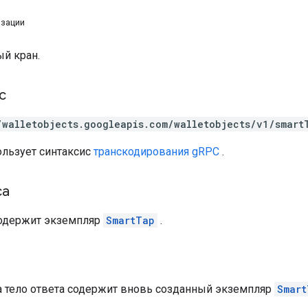
изации
ый кран.
с
/walletobjects.googleapis.com/walletobjects/v1/smart
ользует синтаксис
транскодирования gRPC
.
са
содержит экземпляр
SmartTap
.
а
ха тело ответа содержит вновь созданный экземпляр
Smart