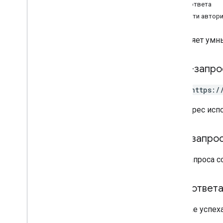
Подарочная карта
Тело ответа
Области автор
Эмитент
Вставляет умн
JWT
HTTP-запро
Пропуск лояльности
POST https:/
СМИ
URL-адрес исп
Предложить пропуск
Тело запро
Разрешения
Тело запроса 
Умный кран
Обзор
Тело ответ
вставлять
В случае успе
Транзитный пропуск