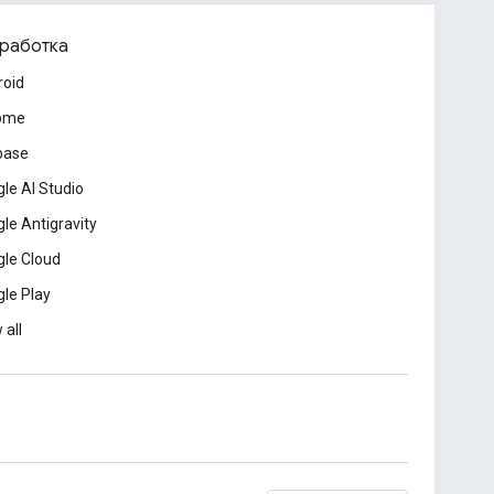
работка
roid
ome
base
le AI Studio
le Antigravity
le Cloud
le Play
 all