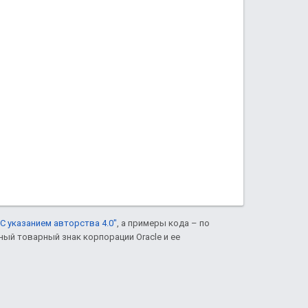
С указанием авторства 4.0"
, а примеры кода – по
нный товарный знак корпорации Oracle и ее