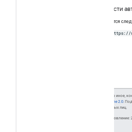
Области ав
Частный контент
Требуется след
Тип контента
https://
Если не указано иное, к
лицензии Apache 2.0
. По
аффилированных лиц.
Последнее обновление: 2