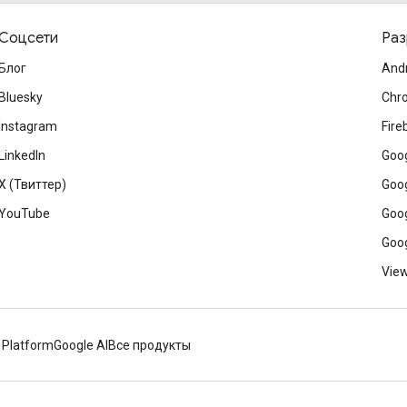
Соцсети
Раз
Блог
And
Bluesky
Chr
Instagram
Fire
LinkedIn
Goog
X (Твиттер)
Goog
YouTube
Goog
Goog
View
 Platform
Google AI
Все продукты