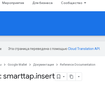
Мероприятия
Для бизнеса
Сообщество
Эта страница переведена с помощью
Cloud Translation API
.
ы
Google Wallet
Документация
Reference Documentation
 smarttap
.
insert