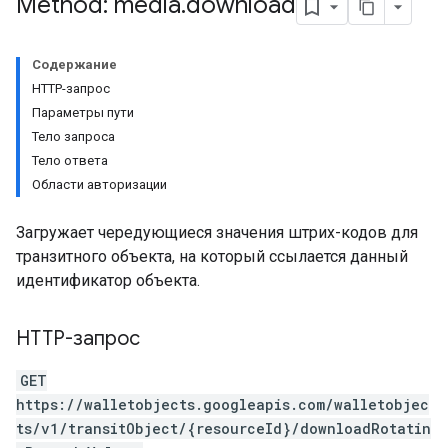
Method: media
.
download
Содержание
HTTP-запрос
Параметры пути
Тело запроса
Тело ответа
Области авторизации
Загружает чередующиеся значения штрих-кодов для
транзитного объекта, на который ссылается данный
идентификатор объекта.
HTTP-запрос
GET
https://walletobjects.googleapis.com/walletobjec
ts/v1/transitObject/{resourceId}/downloadRotatin