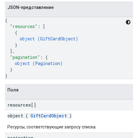
JSON-представление
{
"resources"
: 
[
{
object (
GiftCardObject
)
}
]
,
"pagination"
: 
{
object (
Pagination
)
}
}
Поля
resources[]
object (
GiftCardObject
)
Ресурсы, соответствующие запросу списка.
pagination