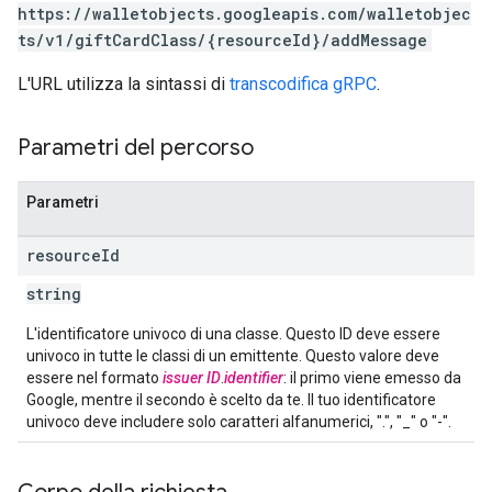
https://walletobjects.googleapis.com/walletobjec
ts/v1/giftCardClass/{resourceId}/addMessage
L'URL utilizza la sintassi di
transcodifica gRPC
.
Parametri del percorso
Parametri
resource
Id
string
L'identificatore univoco di una classe. Questo ID deve essere
univoco in tutte le classi di un emittente. Questo valore deve
essere nel formato
issuer ID
.
identifier
: il primo viene emesso da
Google, mentre il secondo è scelto da te. Il tuo identificatore
univoco deve includere solo caratteri alfanumerici, ".", "_" o "-".