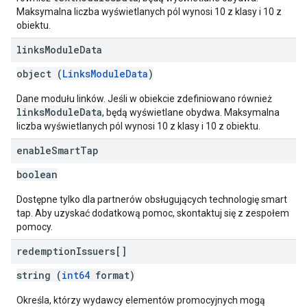
Maksymalna liczba wyświetlanych pól wynosi 10 z klasy i 10 z
obiektu.
links
Module
Data
object (
LinksModuleData
)
Dane modułu linków. Jeśli w obiekcie zdefiniowano również
linksModuleData
, będą wyświetlane obydwa. Maksymalna
liczba wyświetlanych pól wynosi 10 z klasy i 10 z obiektu.
enable
Smart
Tap
boolean
Dostępne tylko dla partnerów obsługujących technologię smart
tap. Aby uzyskać dodatkową pomoc, skontaktuj się z zespołem
pomocy.
redemption
Issuers[]
string (
int64
format)
Określa, którzy wydawcy elementów promocyjnych mogą