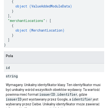
{
object (
ValueAddedModuleData
)
}
]
,
"merchantLocations"
: 
[
{
object (
MerchantLocation
)
}
]
}
Pola
id
string
Wymagany. Unikalny identyfikator klasy. Ten identyfikator musi
być unikalny wśród wszystkich obiektów wydawcy. Ta wartość
issuerID.identifier
powinna mieć format
, gdzie
issuerID
identifier
jest wystawiany przez Google, a
jest
wybierany przez Ciebie. Unikalny identyfikator może zawierać