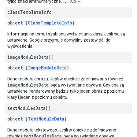
.
_
-
tylko znaki alfanumeryczne,
,
lub
.
class
Template
Info
object (
ClassTemplateInfo
)
Informacje na temat szablonu wyświetlania klasy. Jeśli nie są
ustawione, Google przyjmuje domyślny zestaw pól do
wyświetlenia.
image
Modules
Data[]
object (
ImageModuleData
)
Dane modułu obrazu. Jeśli w obiekcie zdefiniowano również
imageModulesData
, będą wyświetlane obydwa. Gdy oba są
ustawione, renderowany będzie tylko jeden obraz z poziomu
klasy i jeden z poziomu obiektu.
text
Modules
Data[]
object (
TextModuleData
)
Dane modułu tekstowego. Jeśli w obiekcie zdefiniowano
textModulesData
również
, będą wyświetlane obydwa.