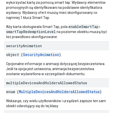
wykorzystać kartę za pomocą smart tap. Wydawcy elementów
promocyjnych są identyfikowani na podstawie identyfikatora
wydawcy. Wydawcy ofert muszą mieć skonfigurowany co
najmniej 1 klucz Smart Tap.
enableSmartTap
Aby karta obsługiwała Smart Tap, pola
i
smartTapRedemptionLevel
na poziomie obiektu muszą być
też prawidłowo skonfigurowane.
security
Animation
object (
SecurityAnimation
)
Opcjonalne informacje o animacji dotyczącej bezpieczeństwa.
Jeśli ta opcja jest ustawiona, animacja bezpieczeństwa
zostanie wyświetlona w szczegółach dokumentu.
multiple
Devices
And
Holders
Allowed
Status
enum (
MultipleDevicesAndHoldersAllowedStatus
)
Wskazuje, czy wielu użytkowników i urządzeń zapisze ten sam
obiekt odwołujący się do tej klasy.