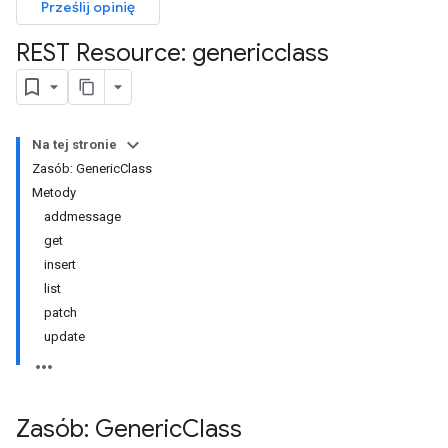
Prześlij opinię
REST Resource: genericclass
Na tej stronie
Zasób: GenericClass
Metody
addmessage
get
insert
list
patch
update
Zasób: Generic
Class