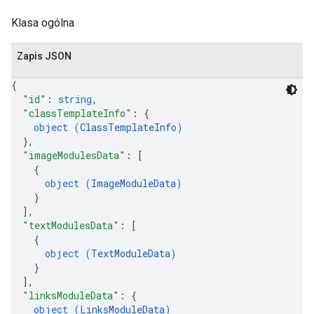
Klasa ogólna
Zapis JSON
{
"id"
: 
string
,
"classTemplateInfo"
: 
{
object (
ClassTemplateInfo
)
}
,
"imageModulesData"
: 
[
{
object (
ImageModuleData
)
}
]
,
"textModulesData"
: 
[
{
object (
TextModuleData
)
}
]
,
"linksModuleData"
: 
{
object (
LinksModuleData
)