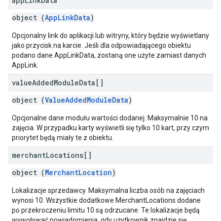
app
Link
Data
object (
AppLinkData
)
Opcjonalny link do aplikacji lub witryny, który będzie wyświetlany
jako przycisk na karcie. Jeśli dla odpowiadającego obiektu
podano dane AppLinkData, zostaną one użyte zamiast danych
AppLink.
value
Added
Module
Data[]
object (
ValueAddedModuleData
)
Opcjonalne dane modułu wartości dodanej. Maksymalnie 10 na
zajęcia. W przypadku karty wyświetli się tylko 10 kart, przy czym
priorytet będą miały te z obiektu.
merchant
Locations[]
object (
MerchantLocation
)
Lokalizacje sprzedawcy. Maksymalna liczba osób na zajęciach
wynosi 10. Wszystkie dodatkowe MerchantLocations dodane
po przekroczeniu limitu 10 są odrzucane. Te lokalizacje będą
wywoływać powiadomienia, gdy użytkownik znajdzie się