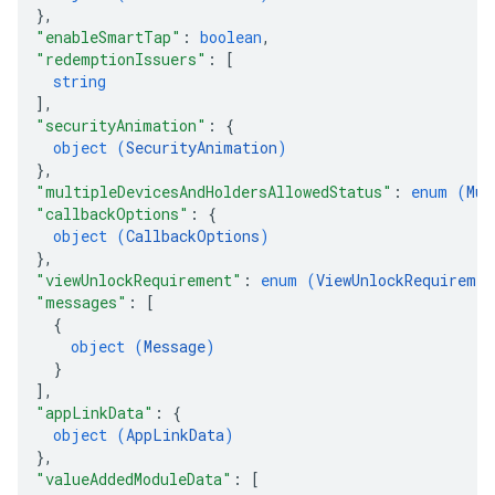
}
,
"enableSmartTap"
: 
boolean
,
"redemptionIssuers"
: 
[
string
]
,
"securityAnimation"
: 
{
object (
SecurityAnimation
)
}
,
"multipleDevicesAndHoldersAllowedStatus"
: 
enum (
Mul
"callbackOptions"
: 
{
object (
CallbackOptions
)
}
,
"viewUnlockRequirement"
: 
enum (
ViewUnlockRequiremen
"messages"
: 
[
{
object (
Message
)
}
]
,
"appLinkData"
: 
{
object (
AppLinkData
)
}
,
"valueAddedModuleData"
: 
[