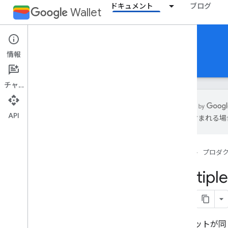
ドキュメント
ブログ
Wallet
Reference Documentation
情報
REST
MCP
Android
チャット
API
誤りが含まれる場
概要
ホーム
プロダ
イベント チケット
Multiple
搭乗券
汎用パス
ウォレットが同