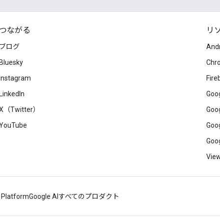
つながる
リ
ブログ
And
Bluesky
Chr
Instagram
Fire
LinkedIn
Goog
X（Twitter）
Goog
YouTube
Goog
Goog
View
 Platform
Google AI
すべてのプロダクト