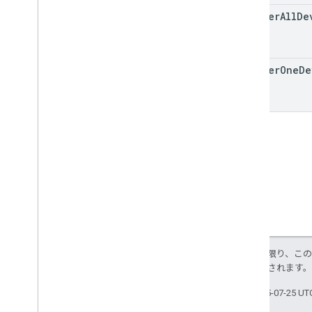
one
User
All
De
Types
Add
Message
Request
App
Link
Data
one
User
One
De
Barcode
Barcode
Render
Encoding
Barcode
Type
Callback
Options
Class
Template
Info
Date
Time
Grouping
Info
画像
Image
Module
Data
Info
Module
Data
JWT
特に記載のない限り、こ
Lat
Long
Point
により使用許諾されます
Links
Module
Data
Localized
String
最終更新日 2025-07-25 U
メディア