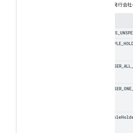
ギフトカード
カード発行会社
発行元
列挙型
JWT
STATUS
_
UNSPE
MULTIPLE
_
HOL
ポイントパス
メディア
ONE
_
USER
_
ALL
特典パス
権限
ONE
_
USER
_
ONE
スマートタップ
交通機関のパス
multiple
Hold
非公開コンテンツ