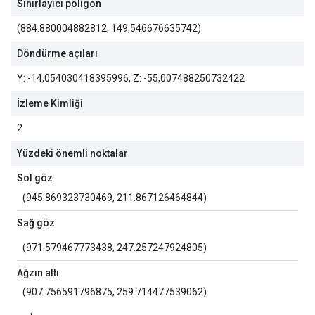
Sınırlayıcı poligon
(884.880004882812, 149,546676635742)
Döndürme açıları
Y: -14,054030418395996, Z: -55,007488250732422
İzleme Kimliği
2
Yüzdeki önemli noktalar
Sol göz
(945.869323730469, 211.867126464844)
Sağ göz
(971.579467773438, 247.257247924805)
Ağzın altı
(907.756591796875, 259.714477539062)