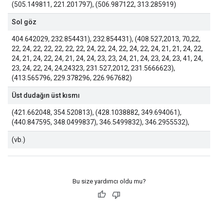
(505.149811, 221.201797), (506.987122, 313.285919)
Sol göz
404.642029, 232.854431), 232.854431), (408.527,2013, 70,22,
22, 24, 22, 22, 22, 22, 22, 24, 22, 24, 22, 24, 22, 24, 21, 21, 24, 22,
24, 21, 24, 22, 24, 21, 24, 24, 23, 23, 24, 21, 24, 23, 24, 23, 41, 24,
23, 24, 22, 24, 24,24323, 231.527,2012, 231.5666623),
(413.565796, 229.378296, 226.967682)
Üst dudağın üst kısmı
(421.662048, 354.520813), (428.1038882, 349.694061),
(440.847595, 348.0499837), 346.5499832), 346.2955532),
(vb.)
Bu size yardımcı oldu mu?