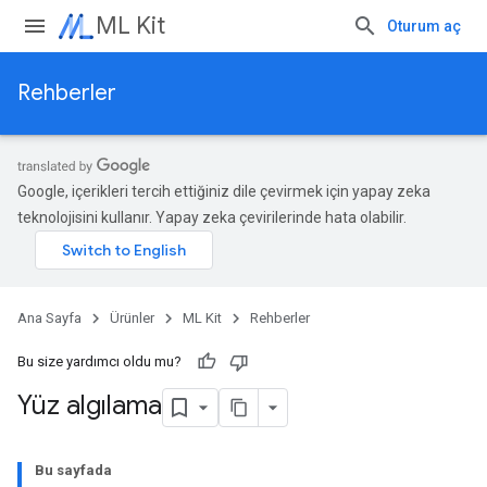
ML Kit
Oturum aç
Rehberler
Google, içerikleri tercih ettiğiniz dile çevirmek için yapay zeka
teknolojisini kullanır. Yapay zeka çevirilerinde hata olabilir.
Ana Sayfa
Ürünler
ML Kit
Rehberler
Bu size yardımcı oldu mu?
Yüz algılama
Bu sayfada