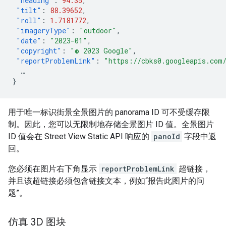
"heading"
:
94.35
,
"tilt"
:
88.39652
,
"roll"
:
1.7181772
,
"imageryType"
:
"outdoor"
,
"date"
:
"2023-01"
,
"copyright"
:
"© 2023 Google"
,
"reportProblemLink"
:
"https://cbks0.googleapis.com
…
}
用于唯一标识街景全景图片的 panorama ID 可不受缓存限
制。因此，您可以无限制地存储全景图片 ID 值。全景图片
ID 值会在 Street View Static API 响应的
panoId
字段中返
回。
您必须在图片右下角显示
reportProblemLink
超链接，
并且该超链接必须包含链接文本，例如“报告此图片的问
题”。
仿真 3D 图块