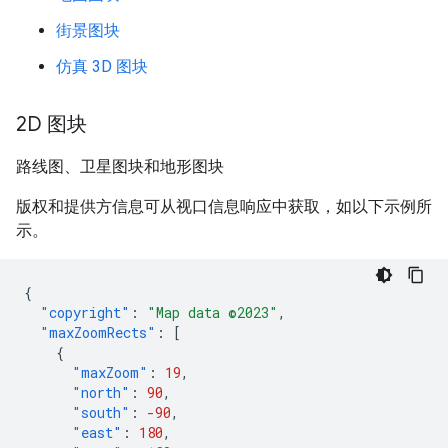
街景图块
仿真 3D 图块
2D 图块
路线图、卫星图块和地形图块
版权和提供方信息可从视口信息响应中获取，如以下示例所
示。
{
"copyright"
:
"Map data ©2023"
,
"maxZoomRects"
:
[
{
"maxZoom"
:
19
,
"north"
:
90
,
"south"
:
-90
,
"east"
:
180
,