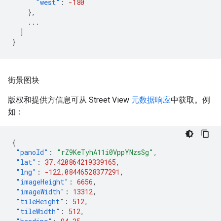
"west"
:
-180
},
...
]
}
街景图块
版权和提供方信息可从 Street View
元数据响应
中获取。例
如：
{
"panoId"
:
"rZ9KeTyhA11i0VppYNzsSg"
,
"lat"
:
37.420864219339165
,
"lng"
:
-122.08446528377291
,
"imageHeight"
:
6656
,
"imageWidth"
:
13312
,
"tileHeight"
:
512
,
"tileWidth"
:
512
,