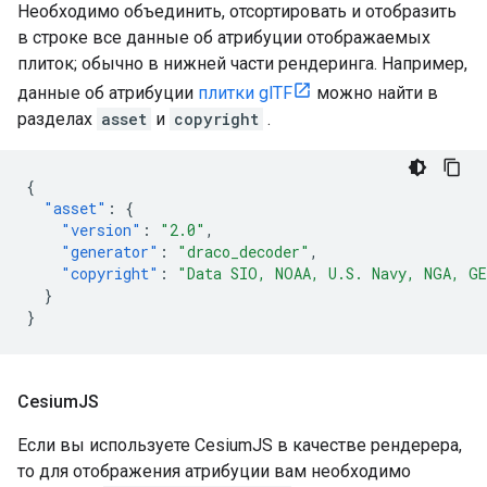
Необходимо объединить, отсортировать и отобразить
в строке все данные об атрибуции отображаемых
плиток; обычно в нижней части рендеринга. Например,
данные об атрибуции
плитки glTF
можно найти в
разделах
asset
и
copyright
.
{
"asset"
:
{
"version"
:
"2.0"
,
"generator"
:
"draco_decoder"
,
"copyright"
:
"Data SIO, NOAA, U.S. Navy, NGA, G
}
}
Cesium
JS
Если вы используете CesiumJS в качестве рендерера,
то для отображения атрибуции вам необходимо