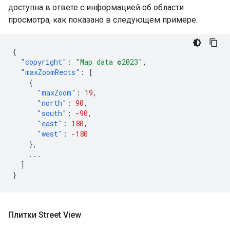
доступна в ответе с информацией об области
просмотра, как показано в следующем примере.
{
"copyright"
:
"Map data ©2023"
,
"maxZoomRects"
:
[
{
"maxZoom"
:
19
,
"north"
:
90
,
"south"
:
-90
,
"east"
:
180
,
"west"
:
-180
},
...
]
}
Плитки Street View