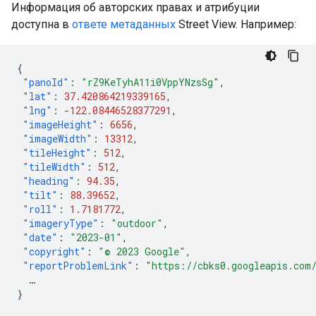
Информация об авторских правах и атрибуции
доступна в
ответе метаданных
Street View. Например:
{
"panoId"
:
"rZ9KeTyhA11i0VppYNzsSg"
,
"lat"
:
37.420864219339165
,
"lng"
:
-122.08446528377291
,
"imageHeight"
:
6656
,
"imageWidth"
:
13312
,
"tileHeight"
:
512
,
"tileWidth"
:
512
,
"heading"
:
94.35
,
"tilt"
:
88.39652
,
"roll"
:
1.7181772
,
"imageryType"
:
"outdoor"
,
"date"
:
"2023-01"
,
"copyright"
:
"© 2023 Google"
,
"reportProblemLink"
:
"https://cbks0.googleapis.com
…
}