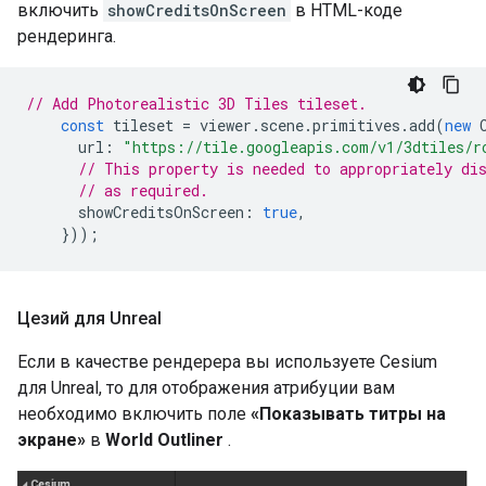
включить
showCreditsOnScreen
в HTML-коде
рендеринга.
// Add Photorealistic 3D Tiles tileset.
const
tileset
=
viewer
.
scene
.
primitives
.
add
(
new
url
:
"https://tile.googleapis.com/v1/3dtiles/r
// This property is needed to appropriately di
// as required.
showCreditsOnScreen
:
true
,
}));
Цезий для Unreal
Если в качестве рендерера вы используете Cesium
для Unreal, то для отображения атрибуции вам
необходимо включить поле
«Показывать титры на
экране»
в
World Outliner
.