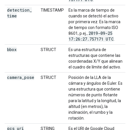
detection
_
TIMESTAMP
Es la marca de tiempo de
time
cuando se detectó el activo
por primera vez. Es la marca
de tiempo con formato ISO
2019-09-25
8601, p.ej.,
17:26:27
.
757171 UTC
.
bbox
STRUCT
Es una estructura de
estructuras que contiene las
coordenadas X/Y que alinean
el cuadro de límite del activo.
camera
_
pose
STRUCT
Posición de la LLA de la
cámara y ángulos de Euler. Es
una estructura que contiene
números de punto flotante
para la latitud y la longitud, la
altitud (en metros), la
inclinación, el rumbo y la
rotación.
gcs
_
uri
STRING
Es el URI de Google Cloud