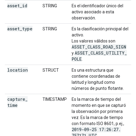
asset
_
id
STRING
Es el identificador único del
activo asociado a esta
observación.
asset
_
type
STRING
Es la clasificación principal del
activo.
Los valores válidos son
ASSET
_
CLASS
_
ROAD
_
SIGN
ASSET
_
CLASS
_
UTILITY
_
y
POLE
.
location
STRUCT
Es una estructura que
contiene coordenadas de
latitud y longitud como
números de punto flotante.
capture
_
TIMESTAMP
Es la marca de tiempo del
time
momento en que se capturó
la observación por primera
vez. Es la marca de tiempo
con formato ISO 8601, p.ej.,
2019-09-25 17:26:27
.
757171 UTC
.