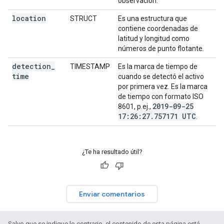
observación.
location
STRUCT
Es una estructura que
contiene coordenadas de
latitud y longitud como
números de punto flotante.
detection
_
TIMESTAMP
Es la marca de tiempo de
time
cuando se detectó el activo
por primera vez. Es la marca
de tiempo con formato ISO
2019-09-25
8601, p.ej.,
17:26:27
.
757171 UTC
.
¿Te ha resultado útil?
Enviar comentarios
Salvo que se indique lo contrario, el contenido de esta página está