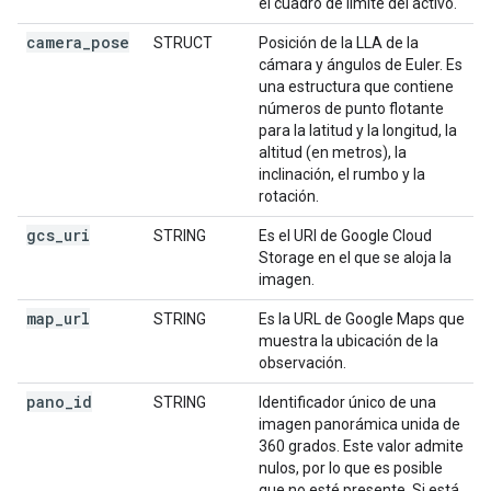
el cuadro de límite del activo.
camera
_
pose
STRUCT
Posición de la LLA de la
cámara y ángulos de Euler. Es
una estructura que contiene
números de punto flotante
para la latitud y la longitud, la
altitud (en metros), la
inclinación, el rumbo y la
rotación.
gcs
_
uri
STRING
Es el URI de Google Cloud
Storage en el que se aloja la
imagen.
map
_
url
STRING
Es la URL de Google Maps que
muestra la ubicación de la
observación.
pano
_
id
STRING
Identificador único de una
imagen panorámica unida de
360 grados. Este valor admite
nulos, por lo que es posible
que no esté presente. Si está