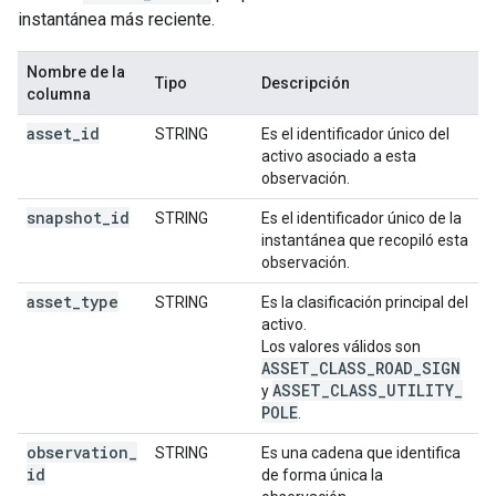
instantánea más reciente.
Nombre de la
Tipo
Descripción
columna
asset
_
id
STRING
Es el identificador único del
activo asociado a esta
observación.
snapshot
_
id
STRING
Es el identificador único de la
instantánea que recopiló esta
observación.
asset
_
type
STRING
Es la clasificación principal del
activo.
Los valores válidos son
ASSET
_
CLASS
_
ROAD
_
SIGN
ASSET
_
CLASS
_
UTILITY
_
y
POLE
.
observation
_
STRING
Es una cadena que identifica
id
de forma única la