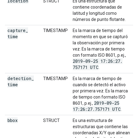
location
STRUCT
Es una estructura que
contiene coordenadas de
latitud y longitud como
números de punto flotante.
capture
_
TIMESTAMP
Es la marca de tiempo del
time
momento en que se capturó
la observación por primera
vez. Es la marca de tiempo
con formato ISO 8601, p.ej.,
2019-09-25 17:26:27
.
757171 UTC
.
detection
_
TIMESTAMP
Es la marca de tiempo de
time
cuando se detectó el activo
por primera vez. Es la marca
de tiempo con formato ISO
2019-09-25
8601, p.ej.,
17:26:27
.
757171 UTC
.
bbox
STRUCT
Es una estructura de
estructuras que contiene las
coordenadas X/Y que alinean