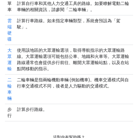
單
計算自行車和其他人力交通工具的路線。如要瞭解電動二輪
車
車輛的相關資訊，請參閱「
二輪車輛
」。
雲
計算行車路線。如未指定車輛類型，系統會預設為「駕
端
駛」。
硬
碟
大
使用該地區的大眾運輸選項，取得導航指示的大眾運輸路
眾
線。大眾運輸選項可能包括公車、地鐵和火車等。大眾運輸
運
路線通常也會提供步行前往、離開大眾運輸站點，以及在站
輸
點間移動的指示。
二
二輪車輛是指兩輪機動車輛 (例如機車)。機車交通模式與自
輪
行車交通模式不同，後者是人力驅動的交通模式。
車
輛
步
計算步行路線。
行
這對你有幫助嗎？