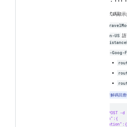
遷移
下列程式碼顯示
遷移至 Routes API 的好處
從 Directions 或 Distance Matrix API 遷
travelMo
移
從路徑預覽遷移至 GA
en-US
語
distance
公用程式
X-Goog-F
折線解碼器公用程式
rou
rou
rou
注意：
如要解碼回應
curl -X POST -d
  "origin":{
    "location":{