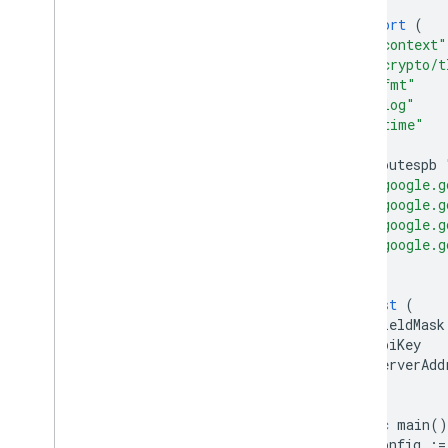
import
(
"context"
"crypto/t
"fmt"
"log"
"time"
routespb
"google.g
"google.g
"google.g
"google.g
)
const
(
fieldMask
apiKey
serverAdd
)
func
main
()
config
:=