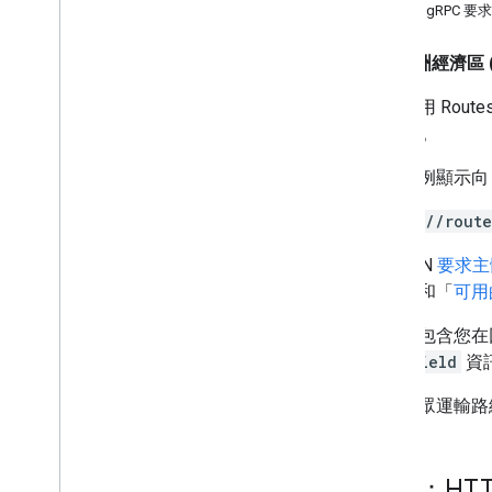
路線規劃功能
範例：gRPC 要求
取得路線
取得路線
歐洲經濟區 (
選擇要傳回的欄位
如要使用 Route
指定路線位置
(gRPC)。
查看路徑回應
處理要求錯誤
以下範例顯示
要求其他路線類型
自訂車輛類型的路線
https://rout
設定路線上的路線控點
在 JSON
要求主
選取流量選項
位置
」和「
可用
選取其他路線選項
回應會包含您在
計算路徑矩陣
傳送
field
資
Compute Route Matrix 簡介
路徑矩陣的用途
如需大眾運輸路
取得路徑矩陣
選取車輛類型
選取路徑矩陣選項
範例：HT