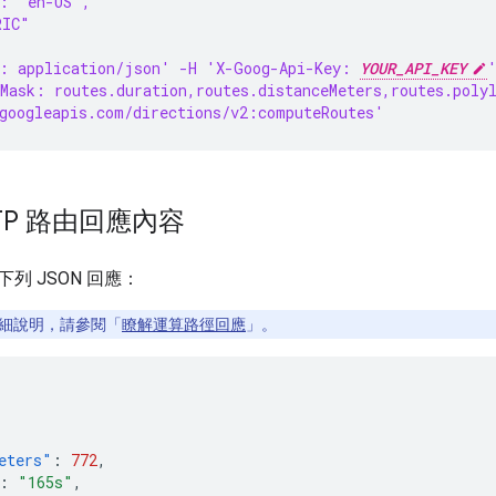
": "en-US",
RIC"
: application/json' -H 'X-Goog-Api-Key: 
YOUR_API_KEY
Mask: routes.duration,routes.distanceMeters,routes.poly
googleapis.com/directions/v2:computeRoutes'
TP 路由回應內容
列 JSON 回應：
細說明，請參閱「
瞭解運算路徑回應
」。
eters"
:
772
,
:
"165s"
,