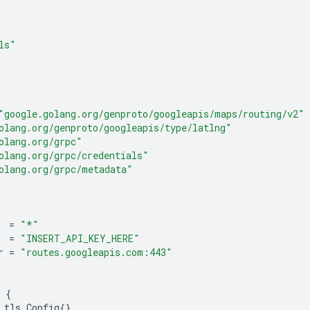
ls"
"google.golang.org/genproto/googleapis/maps/routing/v2"
olang.org/genproto/googleapis/type/latlng"
olang.org/grpc"
olang.org/grpc/credentials"
olang.org/grpc/metadata"
=
"*"
=
"INSERT_API_KEY_HERE"
r
=
"routes.googleapis.com:443"
{
tls
.
Config
{}