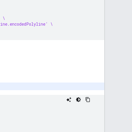
' \
line.encodedPolyline' \