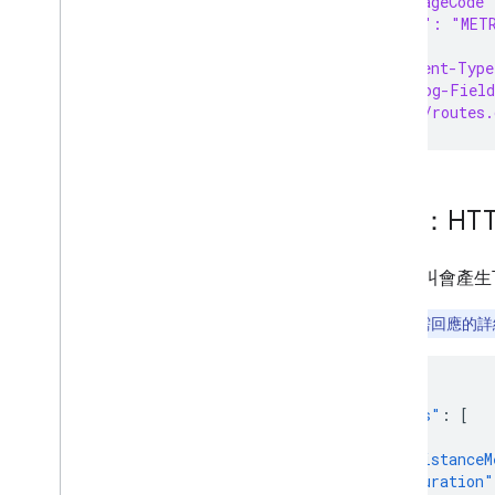
  "languageCode
  "units": "MET
}' \
-H 'Content-Type
-H 'X-Goog-Field
'https://routes.
範例：HT
上述呼叫會產生下
注意：
如需回應的詳
{
"routes"
:
[
{
"distanceM
"duration"