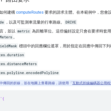
如何建構
computeRoutes
要求的請求主體。在本範例中，您會
de
，以及可監測車流量的行車路線。
DRIVE
言，並以
metric
為距離單位。這些偏好設定只會在要求時套用
Meters
。
ieldMask
標頭中的回應欄位遮罩，用於指定在回應中傳回下列
tes.duration
tes.distanceMeters
tes.polyline.encodedPolyline
中傳回的折線，並在地圖上查看路線，請使用「
互動式折線編碼器公用程
 '{