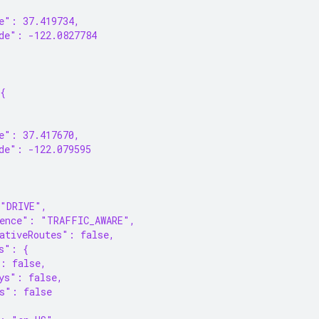
{
e": 37.419734,
de": -122.0827784
{
{
e": 37.417670,
de": -122.079595
 "DRIVE",
rence": "TRAFFIC_AWARE",
ativeRoutes": false,
s": {
: false,
ys": false,
s": false