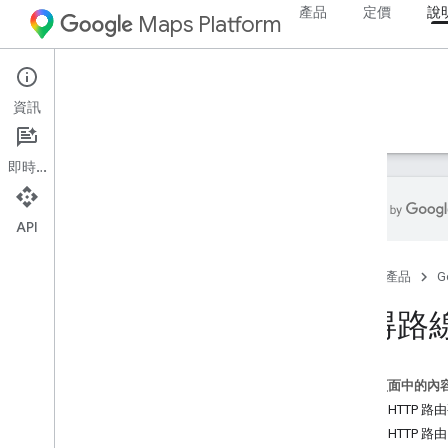
產品
定價
說
Maps Platform
Web Services
Routes API
資訊
指南
參考資料
資源
即時通訊
API
Routes API
首頁
產品
G
試用 Compute Routes 範例
取得路
設定
設定 Routes API
這個頁面中的內
運算路徑
範例：HTTP 路
Compute Routes 簡介
範例：HTTP 路