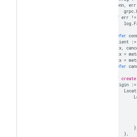
conn
,
err
grpc
.
if
err
!=
log
.
F
}
defer
con
client
:=
ctx
,
canc
ctx
=
met
ctx
=
met
defer
can
// create
origin
:=
Locat
L
}
},