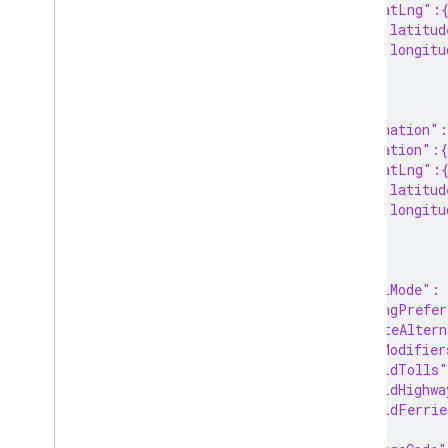
      "latLng":
        "latitud
        "longitu
      }
    }
  },
  "destination":
    "location":{
      "latLng":
        "latitud
        "longitu
      }
    }
  },
  "travelMode":
  "routingPrefe
  "computeAltern
  "routeModifier
    "avoidTolls"
    "avoidHighwa
    "avoidFerrie
  },