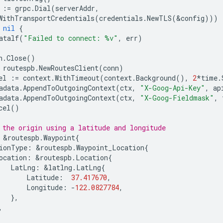
:=
grpc
.
Dial
(
serverAddr
,
WithTransportCredentials
(
credentials
.
NewTLS
(
&
config
)))
nil
{
atalf
(
"Failed to connect: %v"
,
err
)
n
.
Close
()
routespb
.
NewRoutesClient
(
conn
)
el
:=
context
.
WithTimeout
(
context
.
Background
(),
2
*
time
.
adata
.
AppendToOutgoingContext
(
ctx
,
"X-Goog-Api-Key"
,
ap
adata
.
AppendToOutgoingContext
(
ctx
,
"X-Goog-Fieldmask"
,
cel
()
 the origin using a latitude and longitude
&
routespb
.
Waypoint
{
ionType
:
&
routespb
.
Waypoint_Location
{
ocation
:
&
routespb
.
Location
{
LatLng
:
&
latlng
.
LatLng
{
Latitude
:
37.417670
,
Longitude
:
-
122.0827784
,
},
,