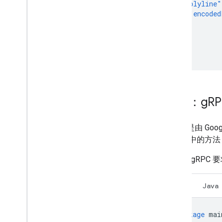
"polyline"
"encoded
}
}
]
}
範例：g
R
gRPC
是由 Go
用程式中的方法
以下是 gRPC 
Go
Java
package
mai