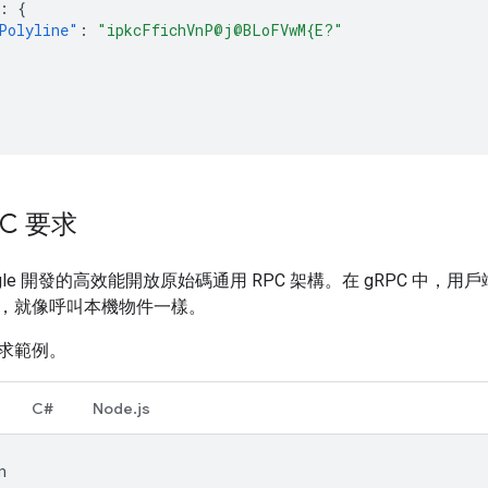
:
{
Polyline"
:
"ipkcFfichVnP@j@BLoFVwM{E?"
PC 要求
ogle 開發的高效能開放原始碼通用 RPC 架構。在 gRPC 
，就像呼叫本機物件一樣。
要求範例。
C#
Node.js
n