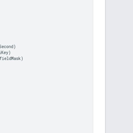
Second
)
iKey
)
fieldMask
)