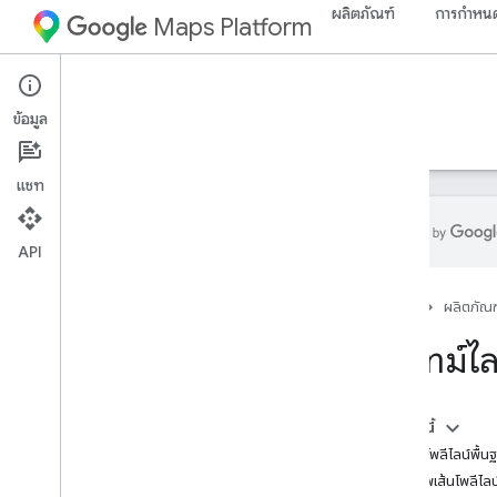
ผลิตภัณฑ์
การกำหนด
Maps Platform
Web Services
Routes API
ข้อมูล
คำแนะนำ
ข้อมูลอ้างอิง
ทรัพยากร
แชท
API
Routes API
หน้าแรก
ผลิตภัณฑ
ลองใช้เดโมเส้นทางใน Compute
ขอไทม์ไล
ตั้งค่า
ตั้งค่า Routes API
ในหน้านี้
เส้นทางการประมวลผล
ขอเส้นโพลีไลน์พื้นฐ
ภาพรวมเส้นทางใน Compute
คุณภาพเส้นโพลีไลน