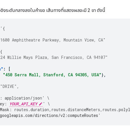
งอิงระดับกลางลงในคำขอ เส้นทางที่แสดงผลจะมี 2 ขา ดังนี้
'
{
"1600 Amphitheatre Parkway, Mountain View, CA"
{
"24 Willie Mays Plaza, San Francisco, CA 94107"
s"
:
[
:
"450 Serra Mall, Stanford, CA 94305, USA"
},
"DRIVE"
,
:
applica
t
io
n
/jso
n
'
\
ey
:
YOUR_API_KEY
'
\
Mask
:
rou
tes
.dura
t
io
n
,
rou
tes
.dis
tan
ceMe
ters
,
rou
tes
.poly
googleapis.com/directions/v2:computeRoutes'