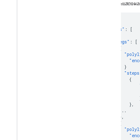
คำขอนี้จะแสดงผล 2
{
"routes"
:
[
{
"legs"
:
[
{
"polyl
"enc
}
"steps
{
},
...
},
{
"polyl
"enc