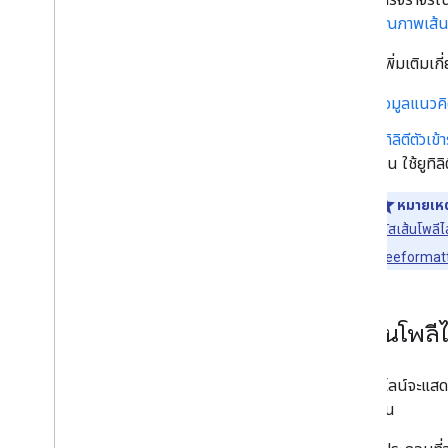
เลือกประเภทพาหนะ
คุณภาพเส้น
เลือกตัวเลือกเมทริกซ์เส้นทาง
ดูข้อมูลเพิ่มเติมเกี
การย้ายข้อมูล
ข้อมูลแนวคิ
ทําไมจึงควรเปลี่ยนไปใช้ Routes API
ย้ายข้อมูลจาก Directions API หรือ
ยูทิลิตีตัวเ
Distance Matrix API
เช่น ใช้ยูทิ
ย้ายข้อมูลจากตัวอย่างเส้นทางไปยัง GA
หมายเหต
ยูทิลิตี
รหัสเส้นโพลี
ยูทิลิตีเครื่องมือถอดรหัสโพลีไลน์
Freeformat
ขอเส้นโพลีไ
เส้นโพลีไลน์จะแส
ขา และขั้น