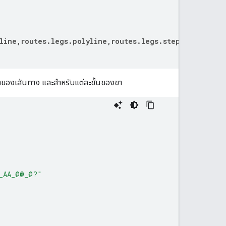
line,routes.legs.polyline,routes.legs.steps.polyline
าของเส้นทาง และสำหรับแต่ละขั้นของขา
_AA_@@_@?"