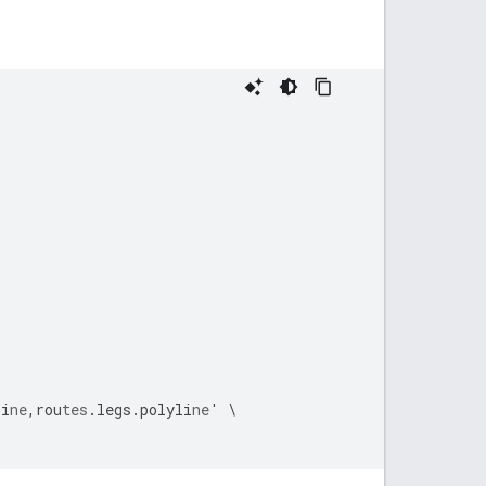
li
ne
,
rou
tes
.legs.polyli
ne
'
\