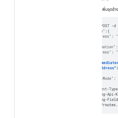
หากคุณเพิ่มจุดอ้า
curl
-
X
POST
-
d
"origin"
:{
"address"
:
},
"destination"
:
"address"
:
},
"intermediate
{
"address"
],
"travelMode"
:
}
'
\
-
H
'Co
ntent
-
Type
-
H
'X
-
Goog
-
Api
-
K
-
H
'X
-
Goog
-
Field
'h
tt
ps
:
//routes.