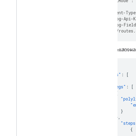
  "travelMode":
}' \
-H 'Content-Type
-H 'X-Goog-Api-K
-H 'X-Goog-Field
'https://routes.
คำขอนี้จะแสดงผลก
{
"routes"
:
[
{
"legs"
:
[
{
"polyl
"e
}
},
"steps
{