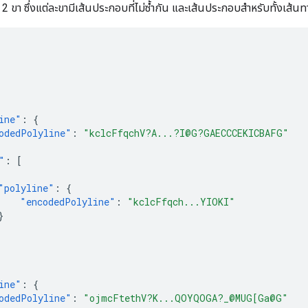
 ขา ซึ่งแต่ละขามีเส้นประกอบที่ไม่ซ้ำกัน และเส้นประกอบสำหรับทั้งเส้นทา
ine"
:
{
odedPolyline"
:
"kclcFfqchV?A...?I@G?GAECCCEKICBAFG"
"
:
[
"polyline"
:
{
"encodedPolyline"
:
"kclcFfqch...YIOKI"
}
ine"
:
{
odedPolyline"
:
"ojmcFtethV?K...QOYQOGA?_@MUG[Ga@G"