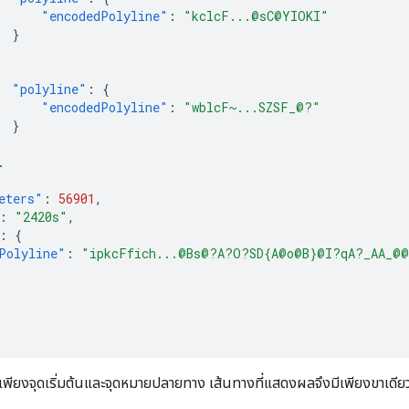
"encodedPolyline"
:
"kclcF...@sC@YIOKI"
}
"polyline"
:
{
"encodedPolyline"
:
"wblcF~...SZSF_@?"
}
.
eters"
:
56901
,
:
"2420s"
,
:
{
Polyline"
:
"ipkcFfich...@Bs@?A?O?SD{A@o@B}@I?qA?_AA_@
ีเพียงจุดเริ่มต้นและจุดหมายปลายทาง เส้นทางที่แสดงผลจึงมีเพียงขาเดียว