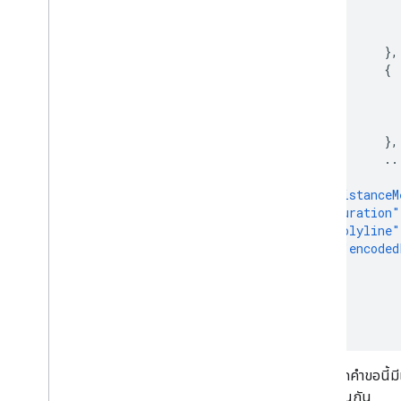
},
{
},
..
],
"distanceM
"duration"
"polyline"
"encoded
}
}
]
}
เนื่องจากคำขอนี้ม
จึงเหมือนกัน