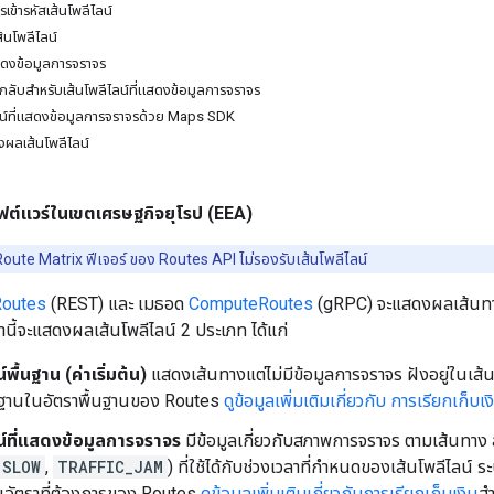
ข้ารหัสเส้นโพลีไลน์
นโพลีไลน์
สดงข้อมูลการจราจร
ลับสำหรับเส้นโพลีไลน์ที่แสดงข้อมูลการจราจร
น์ที่แสดงข้อมูลการจราจรด้วย Maps SDK
ผลเส้นโพลีไลน์
ต์แวร์ในเขตเศรษฐกิจยุโรป (EEA)
te Matrix ฟีเจอร์ ของ Routes API ไม่รองรับเส้นโพลีไลน์
outes
(REST) และ เมธอด
ComputeRoutes
(gRPC) จะแสดงผลเส้นทางท
นี้จะแสดงผลเส้นโพลีไลน์ 2 ประเภท ได้แก่
์พื้นฐาน (ค่าเริ่มต้น)
แสดงเส้นทางแต่ไม่มีข้อมูลการจราจร ฝังอยู่ในเส้
้นฐานในอัตราพื้นฐานของ Routes
ดูข้อมูลเพิ่มเติมเกี่ยวกับ การเรียกเก็บเง
น์ที่แสดงข้อมูลการจราจร
มีข้อมูลเกี่ยวกับสภาพการจราจร ตามเส้นทา
SLOW
,
TRAFFIC_JAM
) ที่ใช้ได้กับช่วงเวลาที่กำหนดของเส้นโพลีไลน์ 
อัตราที่ต้องการของ Routes
ดูข้อมูลเพิ่มเติมเกี่ยวกับการเรียกเก็บเงิน
สำ