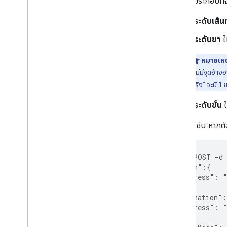
ระบุเส้นประกอบที
ที่ระดับเส้
ที่ระดับขา
ใ
หมายเหต
ที่ไม่มีจุดอ้า
"จริง" จะมี 1 
ที่ระดับขั้น
ใ
ตัวอย่างเช่น หากต
curl -X POST -d
  "origin":{
    "address": "
  },
  "destination":
    "address": "
  },