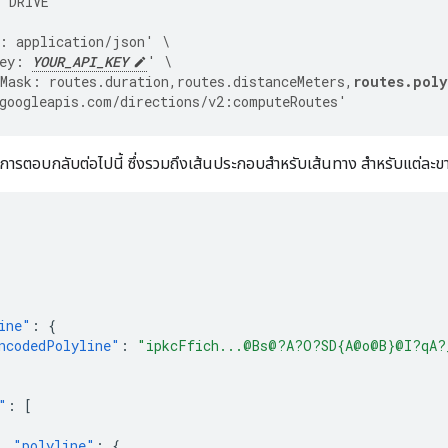
 "DRIVE"
: application/json' \
ey: 
YOUR_API_KEY
' \
Mask: routes.duration,routes.distanceMeters,
routes.poly
googleapis.com/directions/v2:computeRoutes'
ารตอบกลับต่อไปนี้ ซึ่งรวมถึงเส้นประกอบสำหรับเส้นทาง สำหรับแต่ละข
ine"
:
{
ncodedPolyline"
:
"ipkcFfich...@Bs@?A?O?SD{A@o@B}@I?qA?
"
:
[
"polyline"
:
{